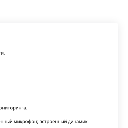
и.
ониторинга.
строенный микрофон; встроенный динамик.