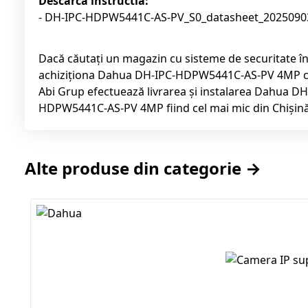
Descarca instructia:
- DH-IPC-HDPW5441C-AS-PV_S0_datasheet_2025090
Dacă căutați un magazin cu sisteme de securitate î
achiziționa Dahua DH-IPC-HDPW5441C-AS-PV 4MP cu l
Abi Grup efectuează livrarea și instalarea Dahua D
HDPW5441C-AS-PV 4MP fiind cel mai mic din Chișin
Alte produse din categorie →