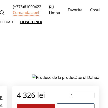
(+373)61000422
RU
Favorite
Coșul
Comanda apel
Limba
FECTUATE
FII PARTENER
4 326 lei
IP
ua