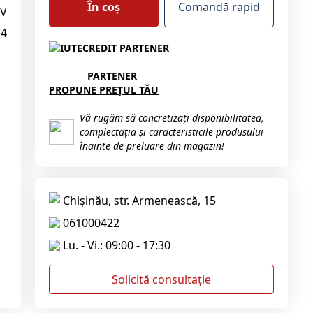
În coș
Comandă rapid
PV
4
PARTENER
PROPUNE PREȚUL TĂU
Vă rugăm să concretizați disponibilitatea,
complectația și caracteristicile produsului
înainte de preluare din magazin!
Chișinău, str. Armenească, 15
061000422
Lu. - Vi.: 09:00 - 17:30
Solicită consultație