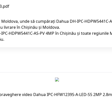
3.pdf
n Moldova, unde să cumpărați Dahua DH-IPC-HDPW5441C-AS-PV 
ivrare în Chișinău și Moldova.
H-IPC-HDPW5441C-AS-PV 4MP în Chișinău și toate regiunile 
ău.