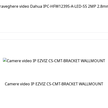
raveghere video Dahua IPC-HFW1239S-A-LED-S5 2MP 2.8mm L
În coș
Camere video IP EZVIZ CS-CMT-BRACKET WALLMOUNT
În coș