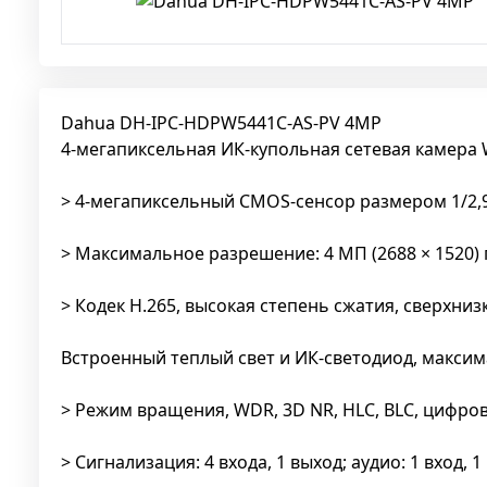
Dahua DH-IPC-HDPW5441C-AS-PV 4MP
4-мегапиксельная ИК-купольная сетевая камера
> 4-мегапиксельный CMOS-сенсор размером 1/2,9
> Максимальное разрешение: 4 МП (2688 × 1520) п
> Кодек H.265, высокая степень сжатия, сверхни
Встроенный теплый свет и ИК-светодиод, максим
> Режим вращения, WDR, 3D NR, HLC, BLC, цифр
> Сигнализация: 4 входа, 1 выход; аудио: 1 вход,