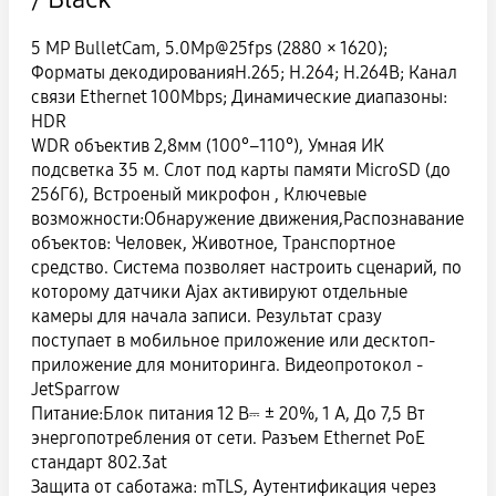
5 MP BulletCam, 5.0Mp@25fps (2880 × 1620);
Форматы декодированияH.265; H.264; H.264B; Канал
связи Ethernet 100Mbps; Динамические диапазоны:
HDR
WDR объектив 2,8мм (100°–110°), Умная ИК
подсветка 35 м. Слот под карты памяти MicroSD (до
256Гб), Встроеный микрофон , Ключевые
возможности:Обнаружение движения,Распознавание
объектов: Человек, Животное, Транспортное
средство. Система позволяет настроить сценарий, по
которому датчики Ajax активируют отдельные
камеры для начала записи. Результат сразу
поступает в мобильное приложение или десктоп-
приложение для мониторинга. Видеопротокол -
JetSparrow
Питание:Блок питания 12 В⎓ ± 20%, 1 А, До 7,5 Вт
энергопотребления от сети. Разъем Ethernet PoE
стандарт 802.3at
Защита от саботажа: mTLS, Аутентификация через