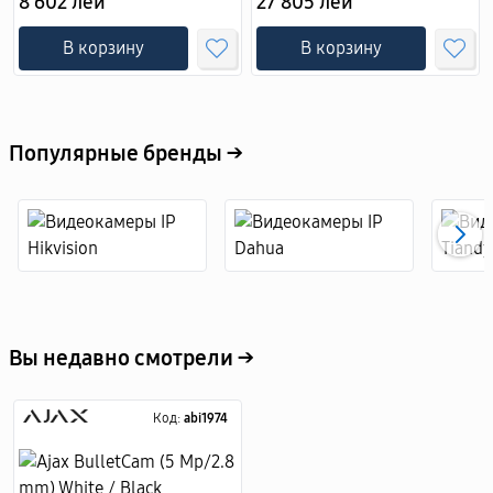
8 602 лей
27 805 лей
батареи Hikvision DS-
2XS6A87G1-LS/C36S80
В корзину
В корзину
Популярные бренды →
Вы недавно смотрели →
Код:
abi1974