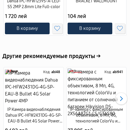
Dahua IPC-HFW1239S-A-LED-
BRACKET WALLMOUNT
S5 2MP 2.8mm Lite Full-color
1 720 лей
104 лей
В корзину
В корзину
Другие рекомендуемые продукты →
Код:
abi48
Код:
abi941
IP Камера видеонаблюдения
IP-камера с фиксированным
Dahua IPC-HFW2431DG-4G-SP-
объективом, 8 Мп, 4G,
EAU-B Bullet 4G Solar Power
технологией ColorVu и
4MP
питанием от солнечной