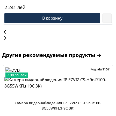
2 241 лей
В корзину
Другие рекомендуемые продукты →
Код:
abi1157
-108.59 лей
Камера видеонаблюдения IP EZVIZ CS-H9c-R100-
8G55WKFL(H9C 3K)