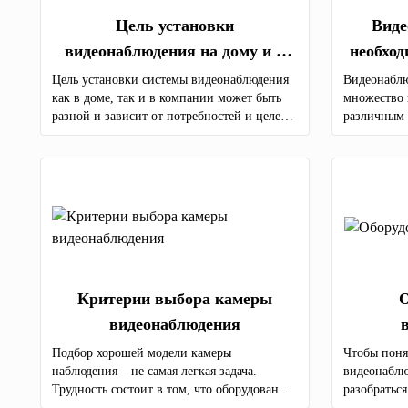
Цель установки
Виде
видеонаблюдения на дому и в
необход
компании
Цель установки системы видеонаблюдения
Видеонаблю
как в доме, так и в компании может быть
множество 
разной и зависит от потребностей и целей
различным 
каждого отдельного лица или бизнеса.
почему люд
доме необх
связанные 
Критерии выбора камеры
О
видеонаблюдения
Подбор хорошей модели камеры
Чтобы поня
наблюдения – не самая легкая задача.
видеонаблю
Трудность состоит в том, что оборудование,
разобратьс
передающее высокое качество изображения,
оборудован