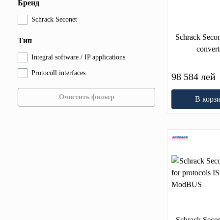
Бренд
Schrack Seconet
Schrack Secon
Тип
converte
Integral software / IP applications
Protocoll interfaces
98 584 лей
Очистить фильтр
В корз
Schrack Secon