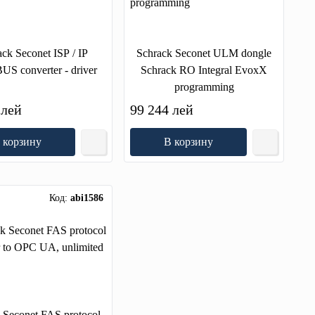
ck Seconet ISP / IP
Schrack Seconet ULM dongle
 converter - driver
Schrack RO Integral EvoxX
programming
 лей
99 244 лей
 корзину
В корзину
Код:
abi1586
 Seconet FAS protocol