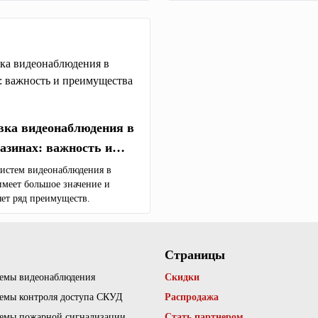
дения включает в себя несколько
ых элементов:
вка видеонаблюдения в
азинах: важность и
преимущества
систем видеонаблюдения в
имеет большое значение и
яет ряд преимуществ.
Страницы
емы видеонаблюдения
Скидки
емы контроля доступа СКУД
Распродажа
емы пожарной сигнализации
Стать партнером