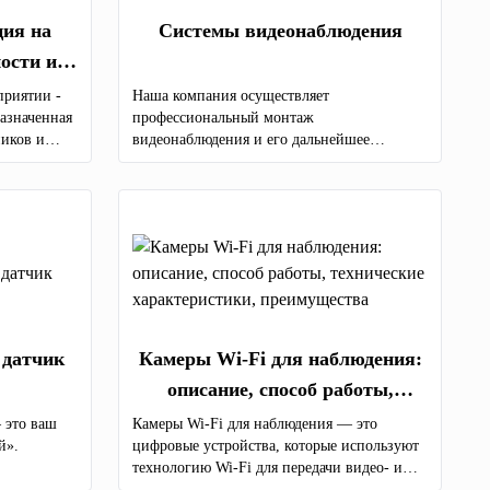
ция на
Системы видеонаблюдения
ости и
приятии -
Наша компания осуществляет
назначенная
профессиональный монтаж
иков и
видеонаблюдения и его дальнейшее
вторжений
техническое обслуживание на всей
й.
территории Молдовы.
датчик
Камеры Wi-Fi для наблюдения:
описание, способ работы,
технические характеристики,
 это ваш
Камеры Wi-Fi для наблюдения — это
й».
цифровые устройства, которые используют
преимущества
технологию Wi-Fi для передачи видео- и
аудиосигнала на устройства, подключенные