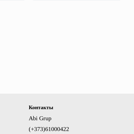
к той же Wi-Fi-сети или через Интернет.
Контакты
Abi Grup
(+373)61000422