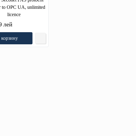
r to OPC UA, unlimited
licence
9 лей
 корзину