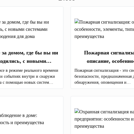
 за домом, где бы вы ни
Пожарная сигнализ
ходились, с новыми
описание, особенно
ми видеонаблюдения для
элементы, типы и преи
урсе в режиме реального времени
Пожарная сигнализация - это си
 и событиях внутри и снаружи
безопасности, предназначенная 
дома
а с помощью новых систем
обнаружения, оповещения и
дения с камерами самого
предупреждения о возгораниях.
ачества. Мы предоставляем
продаже и монтажу
ия для видеонаблюдения по всей