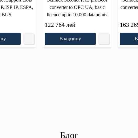
SP, ISP-IP, ESPA,
converter to OPC UA, basic
converte
dBUS
licence up to 10.000 datapoints
122 764 лей
163 26
ину
В корзину
В
Блог