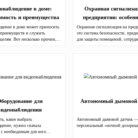
онаблюдение в доме:
Охранная сигнализа
имость и преимущества
предприятии: особенн
преимущества
дение в доме может приносить
Охранная сигнализация на пред
преимуществ и служить
это система безопасности, пред
целям. Вот несколько причин,
для защиты помещений, сотрудн
и считают видеонаблюдение в
имущества компании от угроз, 
одимым, а также преимущества,
и других нежелательных событи
с этой практикой
борудование для
Автономный дымовой 
видеонаблюдения
ть, какое выбрать
Автономный дымовой датчик —
дение, нужно сначала
персональный «ночной дозорны
я с необходимым для него
ием. Комплектация систем