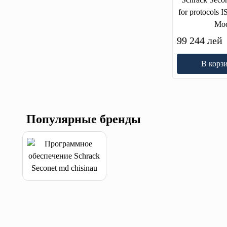
for protocols I
Mo
99 244 лей
В корз
Популярные бренды