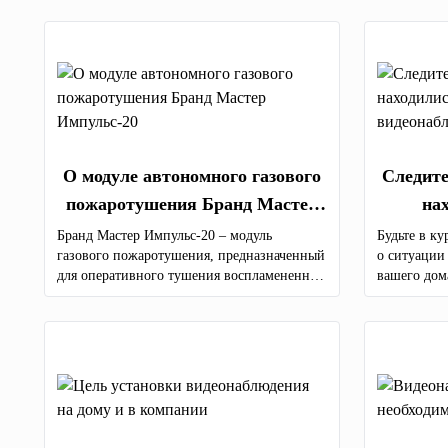
О модуле автономного газового
Следите
пожаротушения Бранд Мастер
на
Импульс-20
система
Бранд Мастер Импульс-20 – модуль
Будьте в к
газового пожаротушения, предназначенный
о ситуации
для оперативного тушения воспламененных
вашего дом
электроустановок (Е), твердых (А), жидких
видеонаблю
(В) и газообразных (С) горючих веществ по
высокого к
всему объему защищаемого объекта.
услуги по 
оборудован
Молдове.