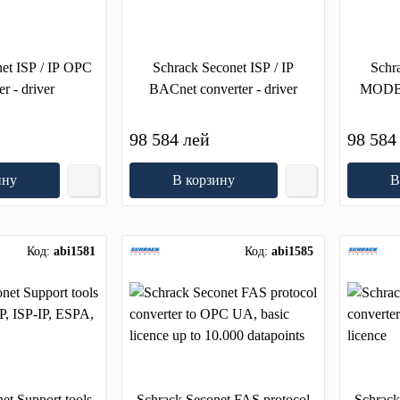
et ISP / IP OPC
Schrack Seconet ISP / IP
Schra
r - driver
BACnet converter - driver
MODBUS
98 584 лей
98 584
ину
В корзину
В
Код:
abi1581
Код:
abi1585
et Support tools
Schrack Seconet FAS protocol
Schrack