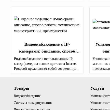
имеет очень высокую стоимость, а дешевые
видеонаблю
модели не способны предоставить
обязательн
детализированную картинку.
Видеонаблюдение с IP-
Устано
камерами: описание, способ
маг
работы, технические
Видеонаблюдение с использованием IP-
Установка 
камер (камер на основе протокола Internet
магазинах 
характеристики, преимущества
Protocol) представляет собой современную
предоставл
и многофункциональную технологию для
мониторинга и записи видеоизображений в
различных средах, таких как дома, офисы,
Товары
Услуги
коммерческие и общественные здания, а
также промышленные предприятия.
Видеонаблюдение
Монтаж сист
Системы пожаротушения
Монтаж сист
Пожарная сигнализация
Монтаж сист