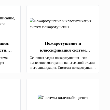
ация:
Пожаротушение и
сти,
классификация систем
мущества
пожаротушения
стема
Основная задача пожаротушения – это
для
выявление возгорания на начальной стадии
и его ликвидация. Системы пожаротушения
по типу огнетушащего состава бывают:
аэрозольные; водяные; порошковые;
газовые; пенные.