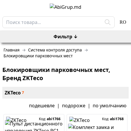
RO
Фильтр
↓
Главная
→
Система контроля доступа
→
Блокировщики парковочных мест
Блокировщики парковочных мест
,
Бренд ZKTeco
ZKTeco
7
подешевле
|
подороже
|
по умолчанию
Код:
abi1766
Код:
abi1768