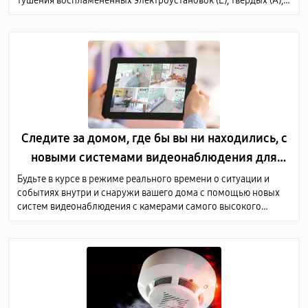
тушения воспламененных электроустановок (Е), твердых (А),
жидких (В) и газообразных (С) горючих веществ по всему
объему защищаемого объекта.
Следите за домом, где бы вы ни находились, с
новыми системами видеонаблюдения для
дома
Будьте в курсе в режиме реального времени о ситуации и
событиях внутри и снаружи вашего дома с помощью новых
систем видеонаблюдения с камерами самого высокого
качества. Мы предоставляем услуги по продаже и монтажу
оборудования для видеонаблюдения по всей Молдове.