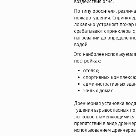
воздействия огня.
По типу оросителя, разли
пожаротушения. Спринклер
локально устраняет пожар 
срабатывают спринклеры с
нагревании до определенн
водой.
Это наиболее используема
постройках:
отелях;
спортивных комплекса
административных здан
жилых домах.
Дренчерная установка вод
тушения взрывоопасных по
легковоспламеняющимися 
препятствий в виде дренчер
использованием дренчеров 