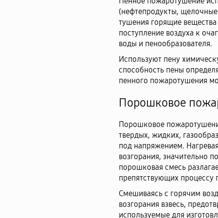
Пенное пожаротушение исп
(нефтепродукты, щелочные 
тушения горящие вещества
поступление воздуха к очаг
воды и пенообразователя.
Используют пену химическ
способность пены определя
пенного пожаротушения мо
Порошковое пожа
Порошковое пожаротушение
твердых, жидких, газообра
под напряжением. Нагревая
возгорания, значительно п
порошковая смесь разлагае
препятствующих процессу 
Смешиваясь с горячим возд
возгорания взвесь, предот
используемые для изготовл