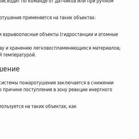
исходит по команде от датчиков или при ручном
тушения применяется на таких объектах:
 взрывоопасные объекты (гидростанции и атомные
ву и хранению легковоспламеняющихся материалов;
 температурой.
ушение
 системы пожаротушения заключается в снижении
 причине поступления в зону реакции инертного
ользуется на таких объектах, как