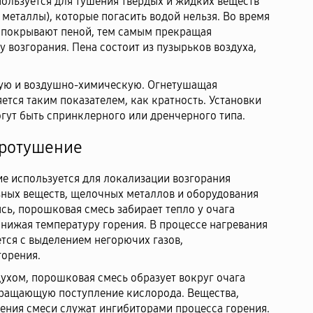
ользуется для тушения твердых и жидких веществ
металлы), которые погасить водой нельзя. Во время
 покрывают пеной, тем самым прекращая
у возгорания. Пена состоит из пузырьков воздуха,
ую и воздушно-химическую. Огнетушащая
ется таким показателем, как кратность. Установки
гут быть спринклерного или дренчерного типа.
ротушение
 используется для локализации возгорания
зных веществ, щелочных металлов и оборудования
сь, порошковая смесь забирает тепло у очага
онижая температуру горения. В процессе нагревания
тся с выделением негорючих газов,
горения.
ухом, порошковая смесь образует вокруг очага
вращающую поступление кислорода. Вещества,
ения смеси служат ингибиторами процесса горения.