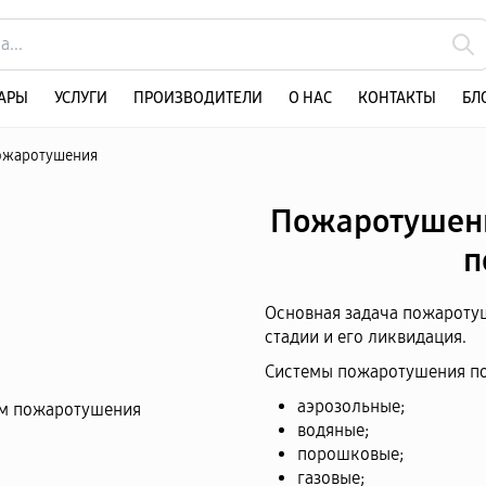
АРЫ
УСЛУГИ
ПРОИЗВОДИТЕЛИ
О НАС
КОНТАКТЫ
БЛ
пожаротушения
Пожаротушени
п
Основная задача пожаротуш
стадии и его ликвидация.
Системы пожаротушения по
аэрозольные;
водяные;
порошковые;
газовые;