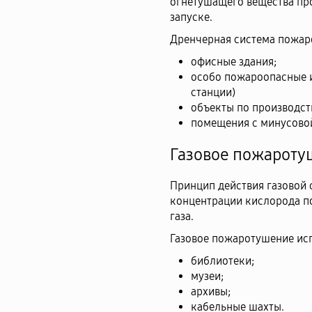
огнетушащего вещества про
запуске.
Дренчерная система пожаро
офисные здания;
особо пожароопасные и
станции)
объекты по производст
помещения с минусовой
Газовое пожарот
Принцип действия газовой
концентрации кислорода по
газа.
Газовое пожаротушение исп
библиотеки;
музеи;
архивы;
кабельные шахты.