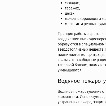
складах;
гаражах;
цехах;
железнодорожном и ав
морских и речных суда
Принцип работы аэрозольн
воздействии выскодисперсн
образуются в специальном 
твердотопливных веществ. 
поднимается концентрация
связывают свободные радик
тепловой баланс, пламя и 
уменьшаются.
Водяное пожарот
Водяное пожаротушение от
автоматики. Используется
устранения пожара, защит