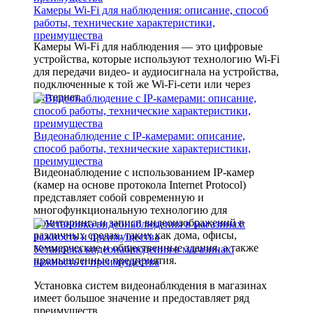
Камеры Wi-Fi для наблюдения: описание, способ
работы, технические характеристики,
преимущества
Камеры Wi-Fi для наблюдения — это цифровые
устройства, которые используют технологию Wi-Fi
для передачи видео- и аудиосигнала на устройства,
подключенные к той же Wi-Fi-сети или через
Интернет.
Видеонаблюдение с IP-камерами: описание,
способ работы, технические характеристики,
преимущества
Видеонаблюдение с использованием IP-камер
(камер на основе протокола Internet Protocol)
представляет собой современную и
многофункциональную технологию для
мониторинга и записи видеоизображений в
различных средах, таких как дома, офисы,
коммерческие и общественные здания, а также
Установка видеонаблюдения в магазинах:
промышленные предприятия.
важность и преимущества
Установка систем видеонаблюдения в магазинах
имеет большое значение и предоставляет ряд
преимуществ.