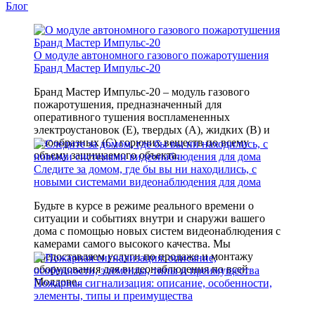
Блог
О модуле автономного газового пожаротушения
Бранд Мастер Импульс-20
Бранд Мастер Импульс-20 – модуль газового
пожаротушения, предназначенный для
оперативного тушения воспламененных
электроустановок (Е), твердых (А), жидких (В) и
газообразных (С) горючих веществ по всему
объему защищаемого объекта.
Следите за домом, где бы вы ни находились, с
новыми системами видеонаблюдения для дома
Будьте в курсе в режиме реального времени о
ситуации и событиях внутри и снаружи вашего
дома с помощью новых систем видеонаблюдения с
камерами самого высокого качества. Мы
предоставляем услуги по продаже и монтажу
оборудования для видеонаблюдения по всей
Молдове.
Пожарная сигнализация: описание, особенности,
элементы, типы и преимущества