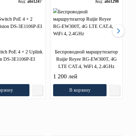
Код:
abi1247
Код:
abi1298
ch PoE 4 + 2 Uplink
Беспроводной маршрутизатор
SM
on DS-3E1106P-EI
Ruijie Reyee RG-EW300T, 4G
LTE CAT.4, WiFi 4, 2.4GHz
й
1 200 лей
1 
орзину
В корзину