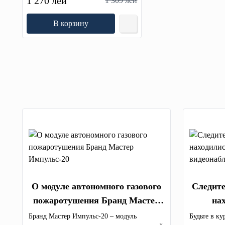
1 270 лей
1 309 лей
В корзину
О модуле автономного газового
Следите
пожаротушения Бранд Мастер
на
Импульс-20
система
Бранд Мастер Импульс-20 – модуль
Будьте в к