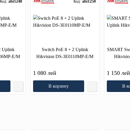
Код:
abi1248
Код:
abi1250
2 Uplink
Switch PoE 8 + 2 Uplink
SMART Swit
106MP-E/M
Hikvision DS-3E0110MP-E/M
Hikvisi
1 080 лей
1 150 ле
В корзину
В к