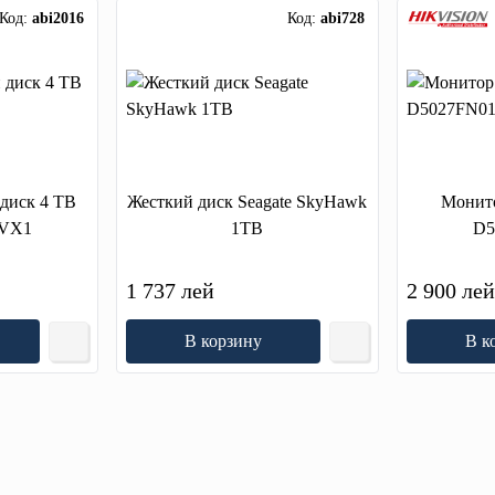
Код:
abi2016
Код:
abi728
 диск 4 TB
Жесткий диск Seagate SkyHawk
Монито
VX1
1TB
D5
1 737 лей
2 900 ле
В корзину
В к