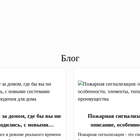
Блог
 за домом, где бы вы ни
Пожарная сигнализ
ходились, с новыми
описание, особенно
ми видеонаблюдения для
элементы, типы и преи
урсе в режиме реального времени
Пожарная сигнализация - это си