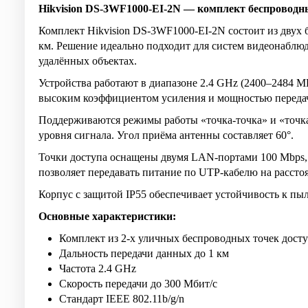
Hikvision DS-3WF1000-EI-2N — комплект беспроводн
Комплект Hikvision DS-3WF1000-EI-2N состоит из двух 
км. Решение идеально подходит для систем видеонаблюд
удалённых объектах.
Устройства работают в диапазоне 2.4 GHz (2400–2484 MH
высоким коэффициентом усиления и мощностью передач
Поддерживаются режимы работы «точка-точка» и «точка
уровня сигнала. Угол приёма антенны составляет 60°.
Точки доступа оснащены двумя LAN-портами 100 Mbps, п
позволяет передавать питание по UTP-кабелю на рассто
Корпус с защитой IP55 обеспечивает устойчивость к пы
Основные характеристики:
Комплект из 2-х уличных беспроводных точек дост
Дальность передачи данных до 1 км
Частота 2.4 GHz
Скорость передачи до 300 Мбит/с
Стандарт IEEE 802.11b/g/n