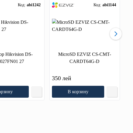
Код:
abi1242
Код:
abi1144
р Hikvision DS-
MicroSD EZVIZ CS-CMT-
027FN01 27
CARDT64G-D
й
350 лей
2 
орзину
В корзину