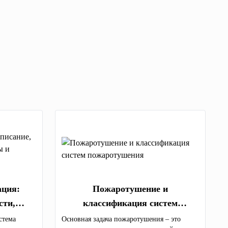
ация:
Пожаротушение и
сти,
классификация систем
мущества
пожаротушения
стема
Основная задача пожаротушения – это