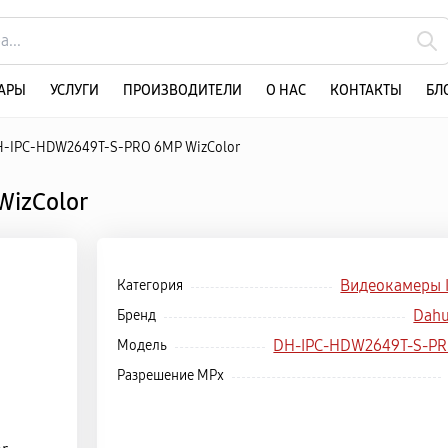
АРЫ
УСЛУГИ
ПРОИЗВОДИТЕЛИ
О НАС
КОНТАКТЫ
БЛ
H-IPC-HDW2649T-S-PRO 6MP WizColor
WizColor
Видеокамеры 
Категория
Dah
Бренд
DH-IPC-HDW2649T-S-P
Модель
Разрешение MPx