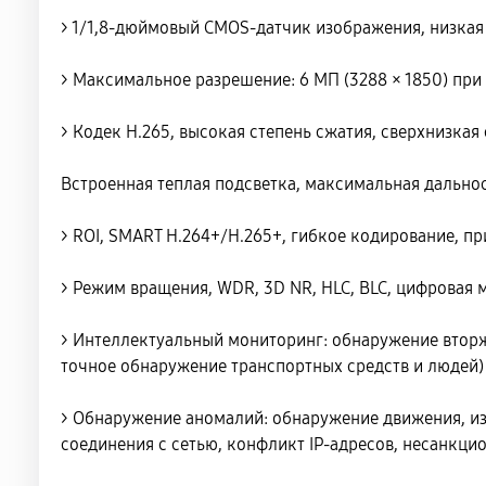
> 1/1,8-дюймовый CMOS-датчик изображения, низкая
> Максимальное разрешение: 6 МП (3288 × 1850) при 
> Кодек H.265, высокая степень сжатия, сверхнизкая
Встроенная теплая подсветка, максимальная дально
> ROI, SMART H.264+/H.265+, гибкое кодирование, 
> Режим вращения, WDR, 3D NR, HLC, BLC, цифровая
> Интеллектуальный мониторинг: обнаружение втор
точное обнаружение транспортных средств и людей)
> Обнаружение аномалий: обнаружение движения, из
соединения с сетью, конфликт IP-адресов, несанкц