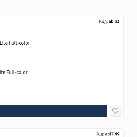
Код:
abi33
e Full-color
Код:
abi1149