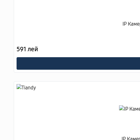
IP Каме
591 лей
IP Каме