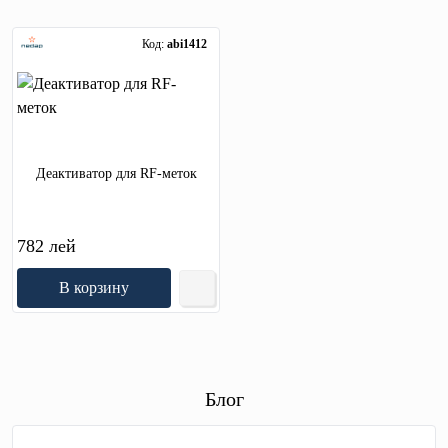
Код:
abi1412
Деактиватор для RF-меток
782 лей
В корзину
Блог