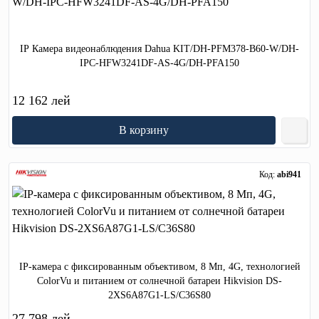
IP Камера видеонаблюдения Dahua KIT/DH-PFM378-B60-W/DH-
IPC-HFW3241DF-AS-4G/DH-PFA150
12 162 лей
В корзину
Код:
abi941
IP-камера с фиксированным объективом, 8 Мп, 4G, технологией
ColorVu и питанием от солнечной батареи Hikvision DS-
2XS6A87G1-LS/C36S80
27 798 лей