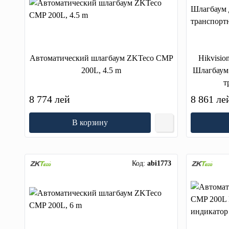
Автоматический шлагбаум ZKTeco CMP
Hikvisi
200L, 4.5 m
Шлагбаум 
т
8 774 лей
8 861 ле
В корзину
Код:
abi1773