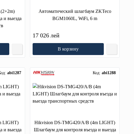
(2+2m)
Автоматический шлагбаум ZKTeco
а и выезда
BGM1060L, WiFi, 6 m
тв
17 026 лей
В корзину
Код:
abi1287
Код:
abi1288
m LIGHT)
Hikvision DS-TMG420/A/B (4m LIGHT)
а и выезда
Шлагбаум для контроля въезда и выезда