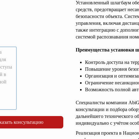
Установленный шлагбаум обе
средств, предотвращает нес
безопасности объекта. Сист
управления, включая дистанц
также интеграцию с дополн
системой распознавания ном
Преимущества установки ш
Контроль доступа на те
Повышение уровня безо
Организация и оптимиза
Ограничение несанкцион
Возможность полной ав
Специалисты компании AbiGr
консультации и подбора обо
дальнейшего технического о
казать консультацию
индивидуально с учётом особ
Реализация проекта в Нацио