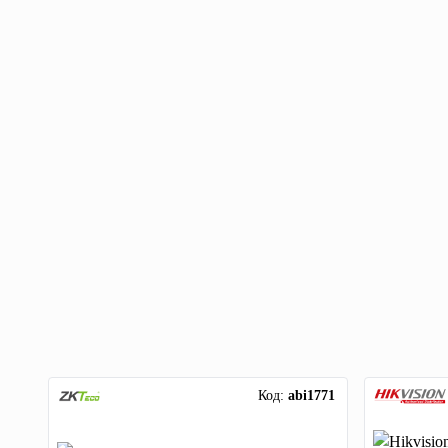
Код:
abi1771