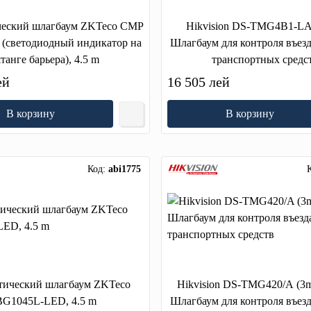
еский шлагбаум ZKTeco CMP
Hikvision DS-TMG4B1-LA
(светодиодный индикатор на
Шлагбаум для контроля въезд
танге барьера), 4.5 m
транспортных средс
ей
16 505 лей
В корзину
В корзину
Код:
abi1775
тический шлагбаум ZKTeco
Hikvision DS-TMG420/A (3
BG1045L-LED, 4.5 m
Шлагбаум для контроля въезд