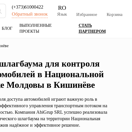
RO
(+373)61000422
Обратный звонок
Язык
Избранное
Корзина
ВЫПОЛНЕННЫЕ
СТАТЬ
БЛОГ
ПРОЕКТЫ
ПАРТНЕРОМ
инёве
шлагбаума для контроля
томобилей в Национальной
ке Молдовы в Кишинёве
ля доступа автомобилей играют важную роль в
 эффективного управления транспортным потоком на
мостью. Компания
AbiGrup SRL
успешно реализовала
ического шлагбаума на территории
Национальная
ожив надёжное и эффективное решение.