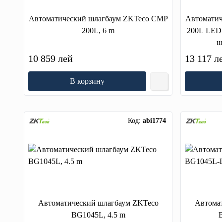
Автоматический шлагбаум ZKTeco CMP
Автоматич
200L, 6 m
200L LED 
ш
10 859 лей
13 117 л
В корзину
Код:
abi1774
Автоматический шлагбаум ZKTeco
Автома
BG1045L, 4.5 m