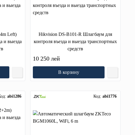
4m Left)
Hikvision DS-B101-R Шлагбаум для
а и выезда
контроля въезда и выезда транспортных
тв
средств
10 250 лей
В корзину
Код:
abi1286
Код:
abi1776