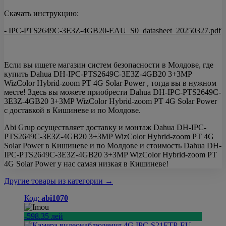
Скачать инструкцию:
- IPC-PTS2649C-3E3Z-4GB20-EAU_S0_datasheet_20250327.pdf
Если вы ищете магазин систем безопасности в Молдове, где
купить Dahua DH-IPC-PTS2649C-3E3Z-4GB20 3+3MP
WizColor Hybrid-zoom PT 4G Solar Power , тогда вы в нужном
месте! Здесь вы можете приобрести Dahua DH-IPC-PTS2649C-
3E3Z-4GB20 3+3MP WizColor Hybrid-zoom PT 4G Solar Power
с доставкой в Кишиневе и по Молдове.
Abi Grup осуществляет доставку и монтаж Dahua DH-IPC-
PTS2649C-3E3Z-4GB20 3+3MP WizColor Hybrid-zoom PT 4G
Solar Power в Кишиневе и по Молдове и стоимость Dahua DH-
IPC-PTS2649C-3E3Z-4GB20 3+3MP WizColor Hybrid-zoom PT
4G Solar Power у нас самая низкая в Кишиневе!
Другие товары из категории →
Код:
abi1070
-598.35 лей