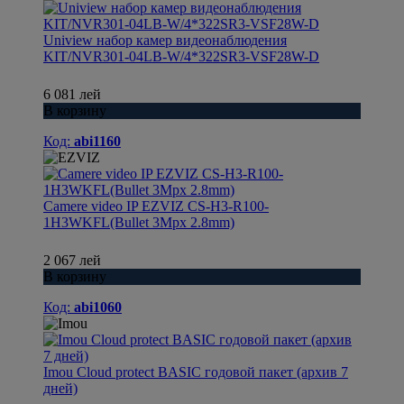
Uniview набор камер видеонаблюдения
KIT/NVR301-04LB-W/4*322SR3-VSF28W-D
6 081 лей
В корзину
Код:
abi1160
Camere video IP EZVIZ CS-H3-R100-
1H3WKFL(Bullet 3Mpx 2.8mm)
2 067 лей
В корзину
Код:
abi1060
Imou Cloud protect BASIC годовой пакет (архив 7
дней)