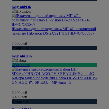
Код:
abi936
IP-камера видеонаблюдения 4 МП 4G с солнечной
панелью Hikvision DS-2XS2T41G1-ID/4G/C05S07
5 560 лей
В корзину
Код:
abi1192
-230.00 лей
Камера видеонаблюдения Dahua DH-SD2A400HB-
GN-AGQ-PV-SP-EAU 4MP 4mm 4G
6 200 лей
6 430 лей
В корзину