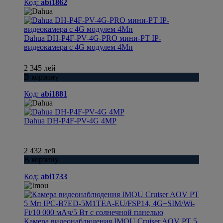
Код:
abi1862
Dahua DH-P4F-PV-4G-PRO мини-PT IP-
видеокамера с 4G модулем 4Мп
2 345 лей
В корзину
Код:
abi1881
Dahua DH-P4F-PV-4G 4MP
2 432 лей
В корзину
Код:
abi1733
Камера видеонаблюдения IMOU Сruiser AOV PT 5