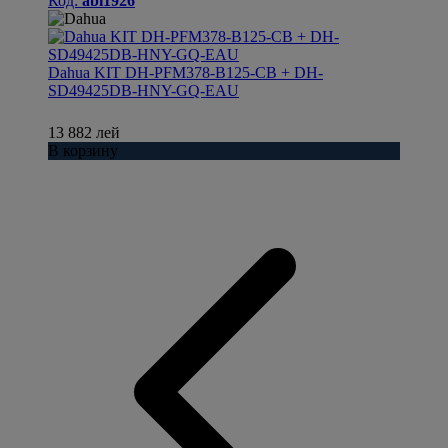
Код:
abi1926
Dahua KIT DH-PFM378-B125-CB + DH-
SD49425DB-HNY-GQ-EAU
13 882 лей
В корзину