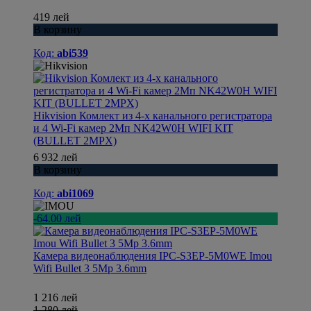
419 лей
В корзину
Код:
abi539
Hikvision Комлект из 4-х канального регистратора
и 4 Wi-Fi камер 2Мп NK42W0H WIFI KIT
(BULLET 2MPX)
6 932 лей
В корзину
Код:
abi1069
-64.00 лей
Камера видеонаблюдения IPC-S3EP-5M0WE Imou
Wifi Bullet 3 5Mp 3.6mm
1 216 лей
1 280 лей