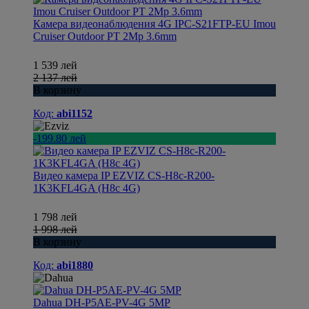
Камера видеонаблюдения 4G IPC-S21FTP-EU Imou
Cruiser Outdoor PT 2Mp 3.6mm
1 539 лей
2 137 лей
В корзину
Код:
abi1152
-199.80 лей
Видео камера IP EZVIZ CS-H8c-R200-
1K3KFL4GA (H8c 4G)
1 798 лей
1 998 лей
В корзину
Код:
abi1880
Dahua DH-P5AE-PV-4G 5MP