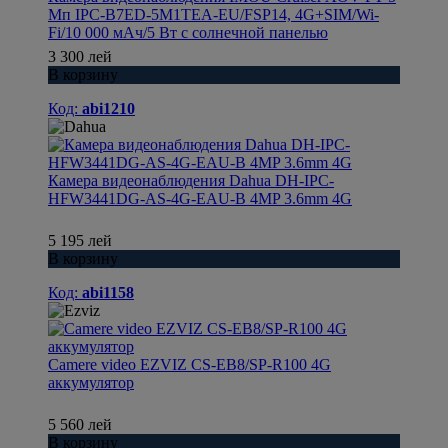
Мп IPC-B7ED-5M1TEA-EU/FSP14, 4G+SIM/Wi-
Fi/10 000 мАч/5 Вт с солнечной панелью
3 300 лей
В корзину
Код:
abi1210
Камера видеонаблюдения Dahua DH-IPC-
HFW3441DG-AS-4G-EAU-B 4MP 3.6mm 4G
5 195 лей
В корзину
Код:
abi1158
Camere video EZVIZ CS-EB8/SP-R100 4G
аккумулятор
5 560 лей
В корзину