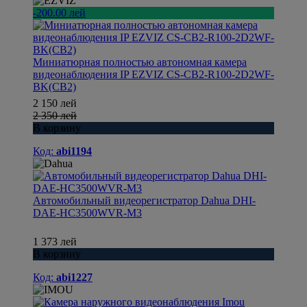
-200.00 лей
Миниатюрная полностью автономная камера
видеонаблюдения IP EZVIZ CS-CB2-R100-2D2WF-
BK(CB2)
2 150 лей
2 350 лей
В корзину
Код:
abi1194
Автомобильный видеорегистратор Dahua DHI-
DAE-HC3500WVR-M3
1 373 лей
В корзину
Код:
abi1227