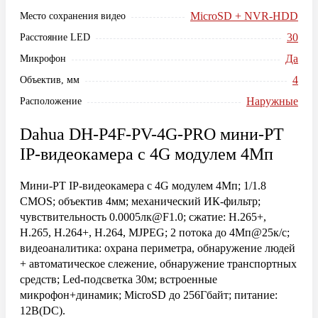
MicroSD + NVR-HDD
Место сохранения видео
30
Расстояние LED
Да
Микрофон
4
Объектив, мм
Наружные
Расположение
Dahua DH-P4F-PV-4G-PRO мини-PT
IP-видеокамера с 4G модулем 4Мп
Мини-PT IP-видеокамера с 4G модулем 4Мп; 1/1.8
CMOS; объектив 4мм; механический ИК-фильтр;
чувствительность 0.0005лк@F1.0; сжатие: H.265+,
H.265, H.264+, H.264, MJPEG; 2 потока до 4Мп@25к/с;
видеоаналитика: охрана периметра, обнаружение людей
+ автоматическое слежение, обнаружение транспортных
средств; Led-подсветка 30м; встроенные
микрофон+динамик; MicroSD до 256Гбайт; питание:
12В(DC).