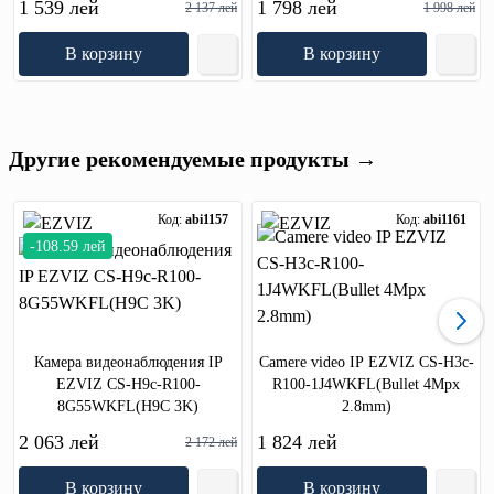
1 539 лей
1 798 лей
2 137 лей
1 998 лей
В корзину
В корзину
Другие рекомендуемые продукты →
Код:
abi1157
Код:
abi1161
-108.59 лей
Камера видеонаблюдения IP
Camere video IP EZVIZ CS-H3c-
EZVIZ CS-H9c-R100-
R100-1J4WKFL(Bullet 4Mpx
8G55WKFL(H9C 3K)
2.8mm)
2 063 лей
1 824 лей
2 172 лей
В корзину
В корзину