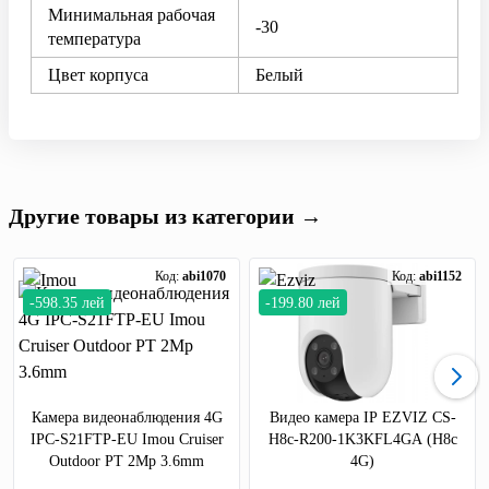
Минимальная рабочая
-30
температура
Цвет корпуса
Белый
Другие товары из категории →
Код:
abi1070
Код:
abi1152
-598.35 лей
-199.80 лей
Камера видеонаблюдения 4G
Видео камера IP EZVIZ CS-
IPC-S21FTP-EU Imou Cruiser
H8c-R200-1K3KFL4GA (H8c
Outdoor PT 2Mp 3.6mm
4G)