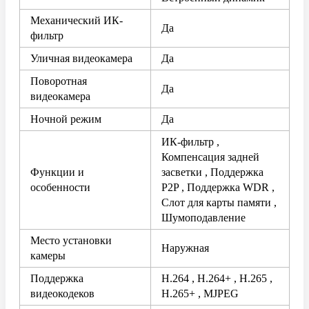
Механический ИК-
Да
фильтр
Уличная видеокамера
Да
Поворотная
Да
видеокамера
Ночной режим
Да
ИК-фильтр ,
Компенсация задней
Функции и
засветки , Поддержка
особенности
P2P , Поддержка WDR ,
Слот для карты памяти ,
Шумоподавление
Место установки
Наружная
камеры
Поддержка
H.264 , H.264+ , H.265 ,
видеокодеков
H.265+ , MJPEG