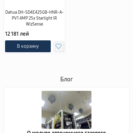
Dahua DH-SD4E425GB-HNR-A-
PV1 4MP 25x Starlight IR
WizSense
12 181 лей
В корзину
Блог
О модуле автономного газового