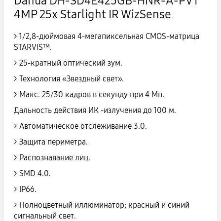
Dahua DH-SD4E425GB-HNR-A-PV1
4MP 25x Starlight IR WizSense
> 1/2,8-дюймовая 4-мегапиксельная CMOS-матрица
STARVIS™.
>
25-кратный оптический зум.
>
Технология «Звездный свет».
>
Макс. 25/30 кадров в секунду при 4 Мп.
Дальность действия ИК
-излучения до 100 м.
>
Автоматическое отслеживание 3.0.
>
Защита периметра.
>
Распознавание лиц.
>
SMD 4.0.
>
IP66.
>
Полноцветный иллюминатор; красный и синий
сигнальный свет.