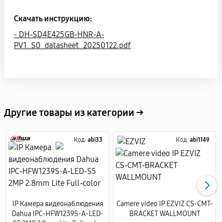
Скачать инструкцию:
- DH-SD4E425GB-HNR-A-
PV1_S0_datasheet_20250122.pdf
Другие товары из категории →
Код:
abi33
Код:
abi1149
IP Камера видеонаблюдения
Camere video IP EZVIZ CS-CMT-
Dahua IPC-HFW1239S-A-LED-
BRACKET WALLMOUNT