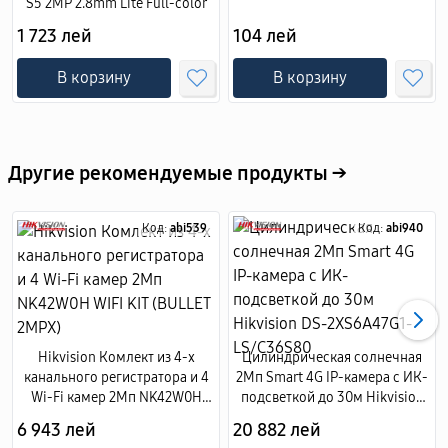
S5 2MP 2.8mm Lite Full-color
1 723 лей
104 лей
В корзину
В корзину
Другие рекомендуемые продукты →
Код:
abi539
Код:
abi940
Hikvision Комлект из 4-х
Цилиндрическая солнечная
канального регистратора и 4
2Мп Smart 4G IP-камера с ИК-
Wi-Fi камер 2Мп NK42W0H
подсветкой до 30м Hikvision
WIFI KIT (BULLET 2MPX)
DS-2XS6A47G1-LS/C36S80
6 943 лей
20 882 лей