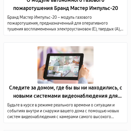
пожаротушения Бранд Мастер Импульс-20
Бранд Мастер Импульс-20 – модуль газового
пожаротушения, предназначенный для оперативного
тушения воспламененных электроустановок (Е), твердых (А),
жидких (В) и газообразных (С) горючих веществ по всему
объему защищаемого объекта.
Следите за домом, где бы вы ни находились, с
новыми системами видеонаблюдения для
дома
Будьте в курсе в режиме реального времени о ситуации и
событиях внутри и снаружи вашего дома с помощью новых
систем видеонаблюдения с камерами самого высокого
качества. Мы предоставляем услуги по продаже и монтажу
оборудования для видеонаблюдения по всей Молдове.