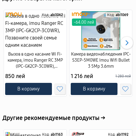
Код:
abi1062
Код:
abi1069
-64.00 лей
Вызов в одно касание Wi Fi-
Камера видеонаблюдения IPC-
камера, imou Ranger RC 3MP
S3EP-5M0WE Imou Wifi Bullet
(IPC-GK2CP-3C0WR),
3 5Mp 3.6mm
Позвоните своей семье одним
850 лей
1 216 лей
1 280 лей
касанием
В корзину
В корзину
Другие рекомендуемые продукты →
Код:
abi1163
Код:
abi1192