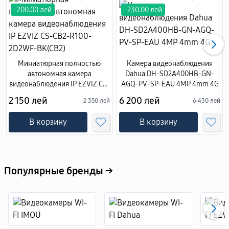
-200.00 лей
-230.00 лей
Миниатюрная полностью
Камера видеонаблюдения
автономная камера
Dahua DH-SD2A400HB-GN-
видеонаблюдения IP EZVIZ CS-
AGQ-PV-SP-EAU 4MP 4mm 4G
CB2-R100-2D2WF-BK(CB2)
2 150 лей
6 200 лей
2 350 лей
6 430 лей
В корзину
В корзину
Популярные бренды →