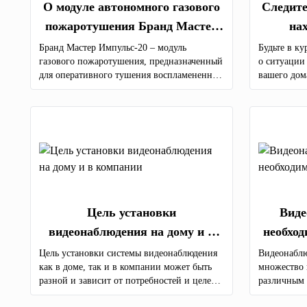
О модуле автономного газового
Следите
пожаротушения Бранд Мастер
на
Импульс-20
система
Бранд Мастер Импульс-20 – модуль
Будьте в к
газового пожаротушения, предназначенный
о ситуации
для оперативного тушения воспламененных
вашего дом
электроустановок (Е), твердых (А), жидких
видеонаблю
(В) и газообразных (С) горючих веществ по
высокого к
всему объему защищаемого объекта.
услуги по 
оборудован
Молдове.
Цель установки
Виде
видеонаблюдения на дому и в
необход
компании
Цель установки системы видеонаблюдения
Видеонаблю
как в доме, так и в компании может быть
множество 
разной и зависит от потребностей и целей
различным 
каждого отдельного лица или бизнеса.
почему люд