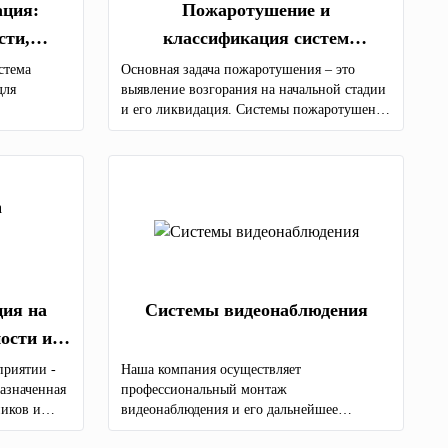
ация:
Пожаротушение и
сти,
классификация систем
мущества
пожаротушения
стема
Основная задача пожаротушения – это
для
выявление возгорания на начальной стадии
и его ликвидация. Системы пожаротушения
по типу огнетушащего состава бывают:
аэрозольные; водяные; порошковые;
газовые; пенные.
ция на
Системы видеонаблюдения
ости и
приятии -
Наша компания осуществляет
назначенная
профессиональный монтаж
иков и
видеонаблюдения и его дальнейшее
вторжений
техническое обслуживание на всей