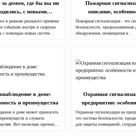
 за домом, где бы вы ни
Пожарная сигнализ
ходились, с новыми
описание, особенно
ми видеонаблюдения для
элементы, типы и преи
урсе в режиме реального времени
Пожарная сигнализация - это си
 и событиях внутри и снаружи
безопасности, предназначенная 
дома
а с помощью новых систем
обнаружения, оповещения и
дения с камерами самого
предупреждения о возгораниях.
ачества. Мы предоставляем
продаже и монтажу
ия для видеонаблюдения по всей
онаблюдение в доме:
Охранная сигнализа
имость и преимущества
предприятии: особенн
преимущества
дение в доме может приносить
Охранная сигнализация на пред
преимуществ и служить
это система безопасности, пред
целям. Вот несколько причин,
для защиты помещений, сотрудн
и считают видеонаблюдение в
имущества компании от угроз, 