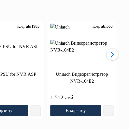
Код:
abi1985
Код:
abi665
 PSU for NVR ASP
Uniarch Видеорегистратор
NVR-104E2
1 512 лей
1 
орзину
В корзину