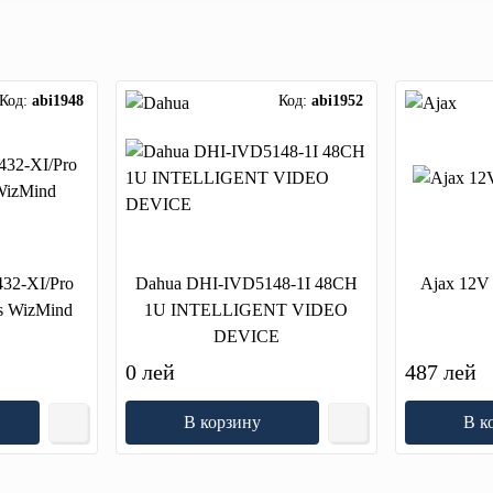
Код:
abi1948
Код:
abi1952
32-XI/Pro
Dahua DHI-IVD5148-1I 48CH
Ajax 12V
 WizMind
1U INTELLIGENT VIDEO
DEVICE
0 лей
487 лей
В корзину
В к