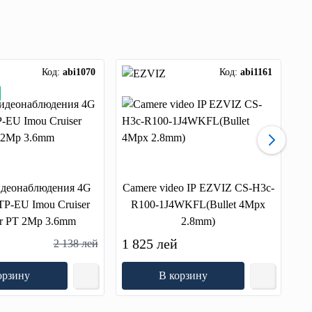
Код:
abi1070
Код:
abi1161
идеонаблюдения 4G
Camere video IP EZVIZ CS-H3c-
TP-EU Imou Cruiser
R100-1J4WKFL(Bullet 4Mpx
r PT 2Mp 3.6mm
2.8mm)
й
1 825 лей
2 
2 138 лей
орзину
В корзину