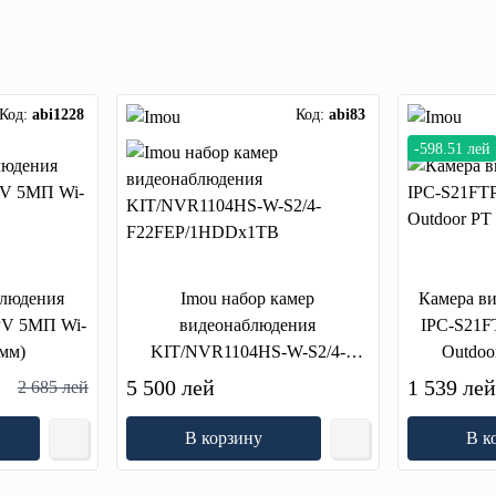
Код:
abi1228
Код:
abi83
-598.51 лей
блюдения
Imou набор камер
Камера в
PV 5МП Wi-
видеонаблюдения
IPC-S21F
 мм)
KIT/NVR1104HS-W-S2/4-
Outdoo
F22FEP/1HDDx1TB
5 500 лей
1 539 ле
2 685 лей
В корзину
В к