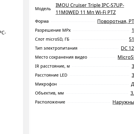
IMOU Cruiser Triple IPC-S7UP-
Модель
11M0WED 11 Мп Wi-Fi PTZ
Поворотная, P
Форма
Разрешение MPx
5
Слот microSD, ГБ
DC 1
Тип электропитания
Micro
Место сохранения видео
IR расстояние, м
Расстояние LED
Микрофон
3
Объектив, мм
Наружн
Расположение