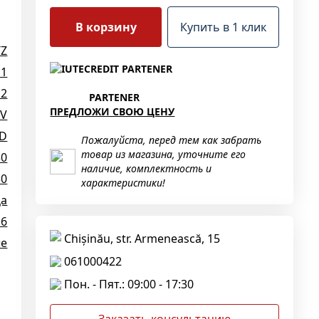
В корзину
Купить в 1 клик
TZ
11
12
PARTENER
ПРЕДЛОЖИ СВОЮ ЦЕНУ
2V
SD
Пожалуйста, перед тем как забрать
товар из магазина, уточните его
30
наличие, комплектность и
30
характеристики!
Да
.6
Chișinău, str. Armenească, 15
ые
061000422
Пон. - Пят.: 09:00 - 17:30