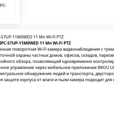
C-S7UP-11M0WED 11 Мп Wi-Fi PTZ
IPC-S7UP-11M0WED 11 Мп Wi-Fi PTZ
менная поворотная Wi-Fi камера видеонаблюдения с тр
уточной охраны частных домов, офисов, складов, парко
ройного обзора, позволяющей одновременно контролир
нное управление через мобильное приложение IMOU Lif
лектуальное обнаружение людей и транспорта, двустор
я защите корпуса от влаги и пыли камера подходит для