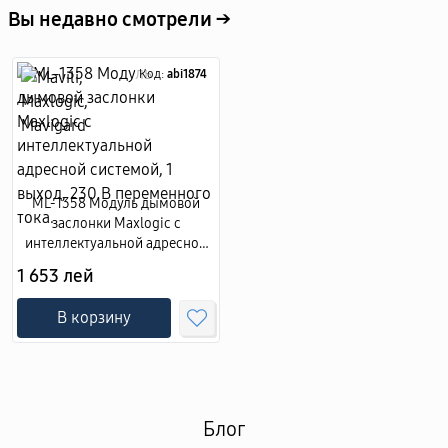
Вы недавно смотрели →
Код:
abi1874
ML-1358 Модуль дымовой
заслонки Maxlogic с
интеллектуальной адресной
системой, 1 выход, 230 В
1 653 лей
переменного тока.
В корзину
Блог