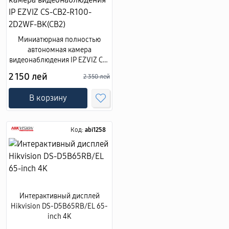
Миниатюрная полностью
автономная камера
видеонаблюдения IP EZVIZ CS-
CB2-R100-2D2WF-BK(CB2)
2 150 лей
2 350 лей
В корзину
Код:
abi1258
Интерактивный дисплей
Hikvision DS-D5B65RB/EL 65-
inch 4K