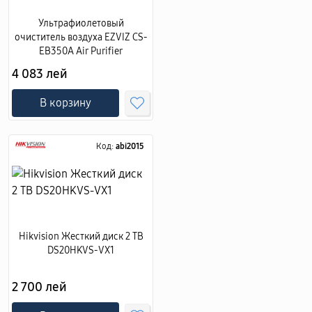
Ультрафиолетовый
очиститель воздуха EZVIZ CS-
EB350A Air Purifier
4 083 лей
В корзину
Код:
abi2015
Hikvision Жесткий диск 2 TB
DS20HKVS-VX1
2 700 лей