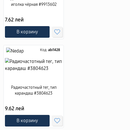
иголка чёрная #9913602
7.62 лей
В корзину
Код:
abi1428
Радиочастотный тег, тип
карандаш #3804623
9.62 лей
В корзину