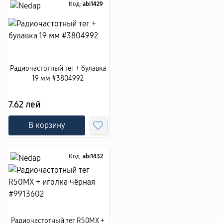
Код:
abi1429
Радиочастотный тег + булавка
19 мм #3804992
7.62 лей
В корзину
Код:
abi1432
Радиочастотный тег R50MX +