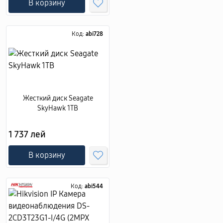
В корзину
Код:
abi728
Жесткий диск Seagate
SkyHawk 1TB
1 737 лей
В корзину
Код:
abi544