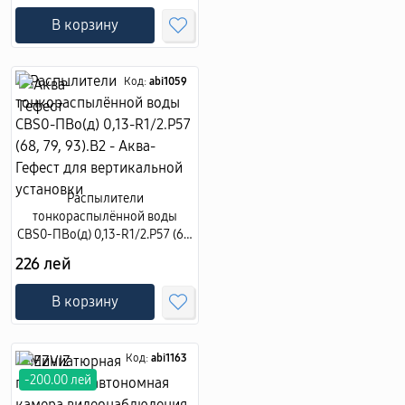
В корзину
Код:
abi1059
Распылители
тонкораспылённой воды
CBS0-ПВо(д) 0,13-R1/2.Р57 (68,
79, 93).В2 - Аква-Гефест для
226 лей
вертикальной установки
В корзину
Код:
abi1163
-200.00 лей