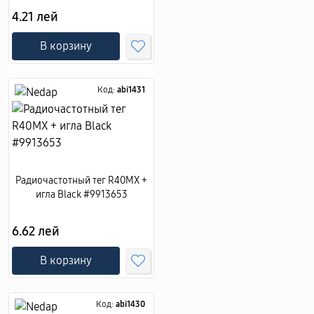
4.21 лей
В корзину
Код:
abi1431
Радиочастотный тег R40MX +
игла Black #9913653
6.62 лей
В корзину
Код:
abi1430