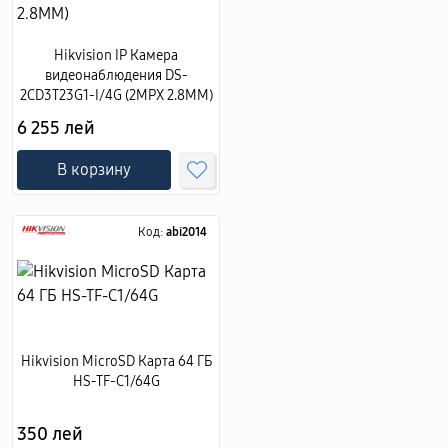
Hikvision IP Камера
видеонаблюдения DS-
2CD3T23G1-I/4G (2MPX 2.8MM)
6 255 лей
В корзину
Код:
abi2014
Hikvision MicroSD Карта 64 ГБ
HS-TF-C1/64G
350 лей