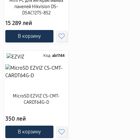
Mini PC для интерактивных
панелей Hikvision DS-
D5AC12T5-8S2
15 289 лей
В корзину
Код:
abi1144
MicroSD EZVIZ CS-CMT-
CARDT64G-D
350 лей
В корзину