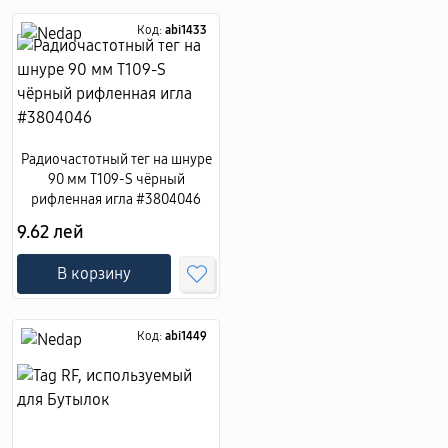
Код:
abi1433
Радиочастотный тег на шнуре
90 мм T109-S чёрный
рифленная игла #3804046
9.62 лей
В корзину
Код:
abi1449