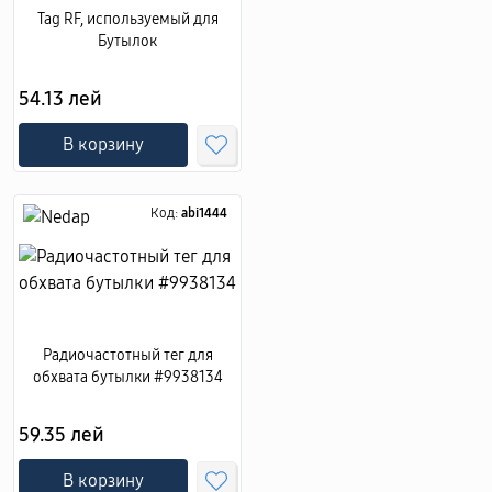
Tag RF, используемый для
Бутылок
54.13 лей
В корзину
Код:
abi1444
Радиочастотный тег для
обхвата бутылки #9938134
59.35 лей
В корзину