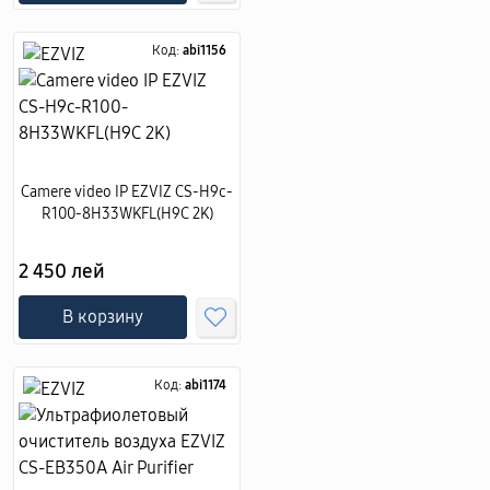
Код:
abi1156
Camere video IP EZVIZ CS-H9c-
R100-8H33WKFL(H9C 2K)
2 450 лей
В корзину
Код:
abi1174