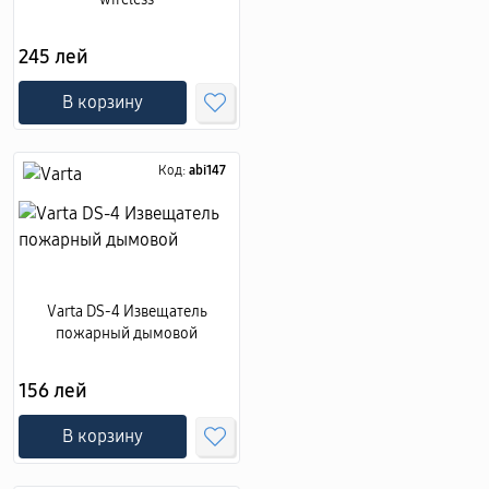
245 лей
В корзину
Код:
abi147
Varta DS-4 Извещатель
пожарный дымовой
156 лей
В корзину