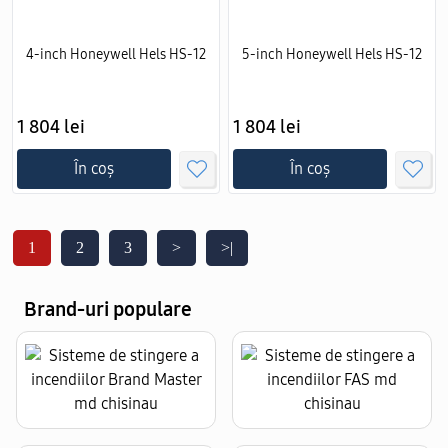
4-inch Honeywell Hels HS-12
5-inch Honeywell Hels HS-12
1 804 lei
1 804 lei
În coș
În coș
1
2
3
>
>|
Brand-uri populare