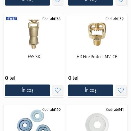
Cod:
abi138
Cod:
abi139
FAS SK
HD Fire Protect MV-CB
0 lei
0 lei
În coș
În coș
Cod:
abi140
Cod:
abi141