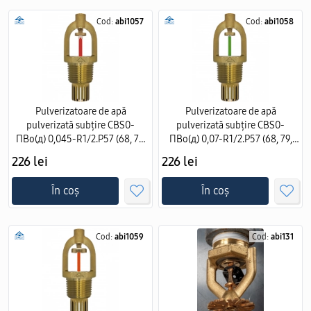
Cod:
abi1057
Cod:
abi1058
Pulverizatoare de apă
Pulverizatoare de apă
pulverizată subțire CBS0-
pulverizată subțire CBS0-
ПВо(д) 0,045-R1/2.Р57 (68, 79,
ПВо(д) 0,07-R1/2.Р57 (68, 79,
93).В2 - Аква-Гефест cu
93).В2 - Аква-Гефест cu
226 lei
226 lei
instalare verticala
instalare verticala
În coș
În coș
Cod:
abi1059
Cod:
abi131