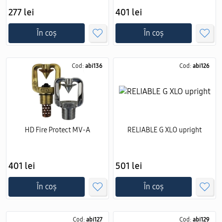
277 lei
401 lei
În coș
În coș
Cod:
abi136
Cod:
abi126
HD Fire Protect MV-A
RELIABLE G XLO upright
401 lei
501 lei
În coș
În coș
Cod:
abi127
Cod:
abi129