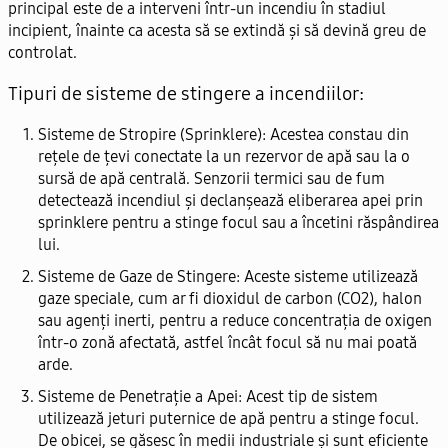
principal este de a interveni într-un incendiu în stadiul
incipient, înainte ca acesta să se extindă și să devină greu de
controlat.
Tipuri de sisteme de stingere a incendiilor:
Sisteme de Stropire (Sprinklere):
Acestea constau din
rețele de țevi conectate la un rezervor de apă sau la o
sursă de apă centrală. Senzorii termici sau de fum
detectează incendiul și declanșează eliberarea apei prin
sprinklere pentru a stinge focul sau a încetini răspândirea
lui.
Sisteme de Gaze de Stingere:
Aceste sisteme utilizează
gaze speciale, cum ar fi dioxidul de carbon (CO2), halon
sau agenți inerti, pentru a reduce concentrația de oxigen
într-o zonă afectată, astfel încât focul să nu mai poată
arde.
Sisteme de Penetrație a Apei:
Acest tip de sistem
utilizează jeturi puternice de apă pentru a stinge focul.
De obicei, se găsesc în medii industriale și sunt eficiente