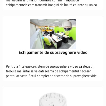
mai ușoară sarcină. Dificultatea constă în faptul că
echipamentele care transmit imagini de înaltă calitate au un cost
foarte ridicat, iar modelele ieftine nu sunt capabile să ofere o
imagine detaliată.
Echipamente de supraveghere video
Pentru a înțelege ce sistem de supraveghere video să alegeți,
trebuie mai întâi să vă dați seama de echipamentul necesar
pentru aceasta. Setul complet de sisteme de supraveghere video
include mai multe elemente obligatorii: