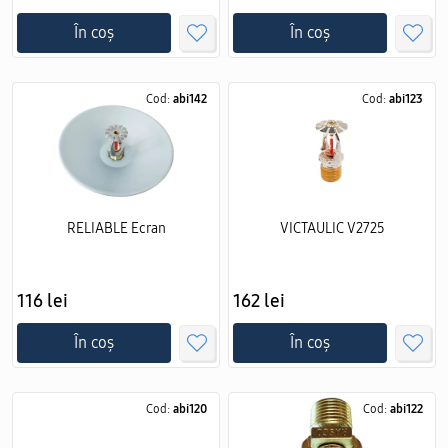
În coș
În coș
Cod:
abi142
Cod:
abi123
RELIABLE Ecran
VICTAULIC V2725
116 lei
162 lei
În coș
În coș
Cod:
abi120
Cod:
abi122