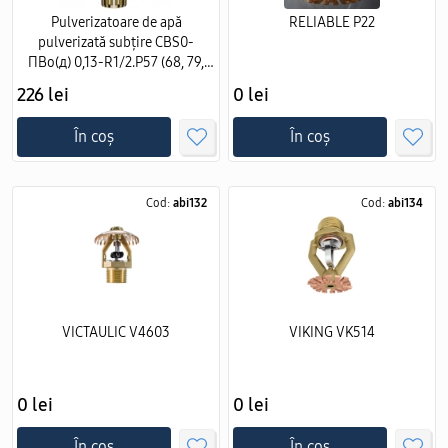
Pulverizatoare de apă
RELIABLE P22
pulverizată subțire CBS0-
ПВо(д) 0,13-R1/2.Р57 (68, 79,
93).В2 - Аква-Гефест cu
226 lei
0 lei
instalare verticala
În coș
În coș
Cod:
abi132
Cod:
abi134
VICTAULIC V4603
VIKING VK514
0 lei
0 lei
În coș
În coș