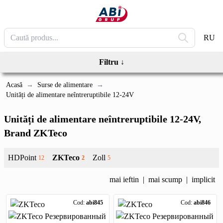
RU
Filtru
↓
Acasă
→
Surse de alimentare
→
Unități de alimentare neîntreruptibile 12-24V
Unități de alimentare neîntreruptibile 12-24V
,
Brand ZKTeco
HDPoint
ZKTeco
Zoll
12
2
5
mai ieftin
|
mai scump
|
implicit
Cod:
abi845
Cod:
abi846