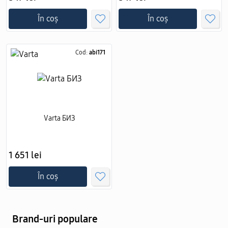
În coș
În coș
Cod:
abi171
Varta БИЗ
1 651 lei
În coș
Brand-uri populare