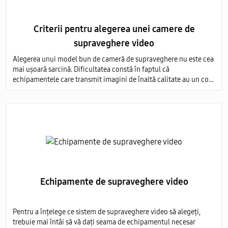
Criterii pentru alegerea unei camere de
supraveghere video
Alegerea unui model bun de cameră de supraveghere nu este cea
mai ușoară sarcină. Dificultatea constă în faptul că
echipamentele care transmit imagini de înaltă calitate au un cost
foarte ridicat, iar modelele ieftine nu sunt capabile să ofere o
imagine detaliată.
Echipamente de supraveghere video
Pentru a înțelege ce sistem de supraveghere video să alegeți,
trebuie mai întâi să vă dați seama de echipamentul necesar