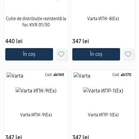
Cutie de distribuție rezistentă la
Varta ИПК-8(Ех)
foc KVR 01/30
440 lei
347 lei
În coș
În coș
Cod:
abi169
Cod:
abi170
Varta ИПК-9(Ех)
Varta ИПР-1(Ех)
347 lei
347 lei