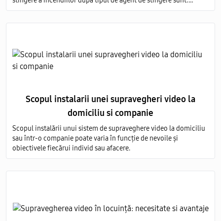
stingere a incendiilor după tipul de agent de stingere sunt:
aerosoli; apă; pulbere; gaz; spumă.
Scopul instalarii unei supravegheri video la
domiciliu si companie
Scopul instalării unui sistem de supraveghere video la domiciliu
sau într-o companie poate varia în funcție de nevoile și
obiectivele fiecărui individ sau afacere.