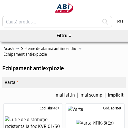
RU
Filtru
↓
Acasă
→
Sisteme de alarmă antiincendiu
→
Echipament antiexplozie
Echipament antiexplozie
Varta
4
mai ieftin
|
mai scump
|
implicit
Cod:
abi1467
Cod:
abi168