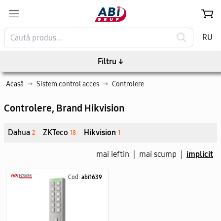
RU
Filtru
↓
Acasă
→
Sistem control acces
→
Controlere
Controlere
, Brand Hikvision
Dahua
ZKTeco
Hikvision
2
18
1
mai ieftin
|
mai scump
|
implicit
Cod:
abi1639