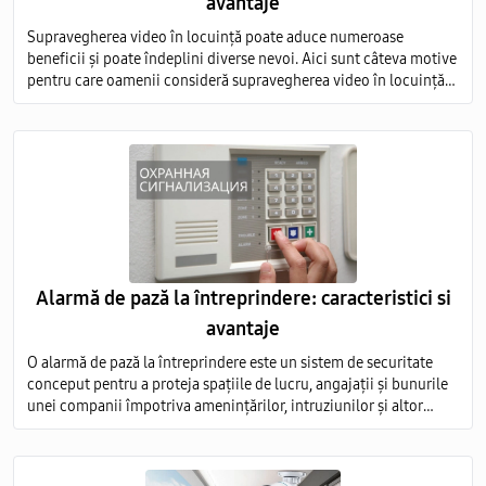
avantaje
Supravegherea video în locuință poate aduce numeroase
beneficii și poate îndeplini diverse nevoi. Aici sunt câteva motive
pentru care oamenii consideră supravegherea video în locuință
ca fiind necesară, precum și avantajele asociate acestei practici
Alarmă de pază la întreprindere: caracteristici si
avantaje
O alarmă de pază la întreprindere este un sistem de securitate
conceput pentru a proteja spațiile de lucru, angajații și bunurile
unei companii împotriva amenințărilor, intruziunilor și altor
evenimente nedorite.