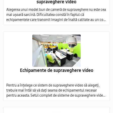
supraveghere video
Alegerea unui model bun de cameră de supraveghere nu este cea
mai ușoară sarcină. Dificultatea constă în faptul că
echipamentele care transmit imagini de înaltă calitate au un cost
foarte ridicat, iar modelele ieftine nu sunt capabile să ofere o
imagine detaliată.
Echipamente de supraveghere video
Pentru a înțelege ce sistem de supraveghere video să alegeți,
trebuie mai întâi să vă dați seama de echipamentul necesar
pentru aceasta. Setul complet de sisteme de supraveghere video
include mai multe elemente obligatorii: