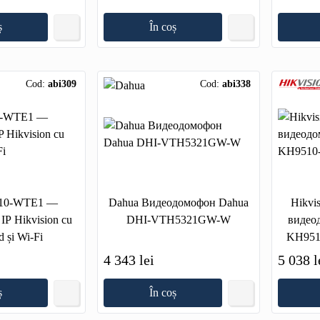
ș
În coș
Cod:
abi309
Cod:
abi338
10-WTE1 —
Dahua Видеодомофон Dahua
Hikvis
 IP Hikvision cu
DHI-VTH5321GW-W
видео
 și Wi-Fi
KH951
4 343 lei
5 038 l
ș
În coș