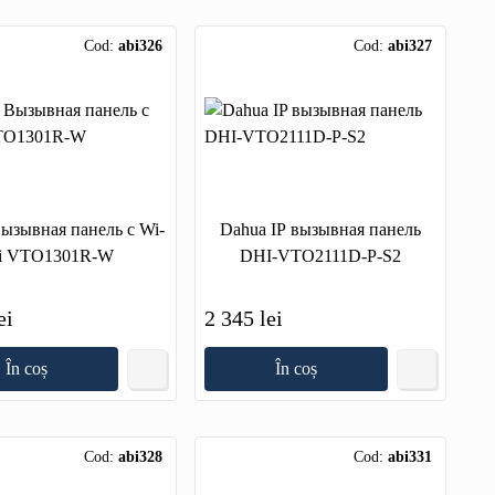
Cod:
abi326
Cod:
abi327
ызывная панель с Wi-
Dahua IP вызывная панель
i VTO1301R-W
DHI-VTO2111D-P-S2
ei
2 345 lei
În coș
În coș
Cod:
abi328
Cod:
abi331