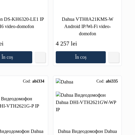
ion DS-KH6320-LE1 IP
Dahua VTH8A21KMS-W
6 video-domofon
Android IP/Wi-Fi video-
domofon
ei
4 257 lei
În coș
În coș
Cod:
abi334
Cod:
abi335
Видеодомофон Dahua
Dahua Видеодомофон Dahua