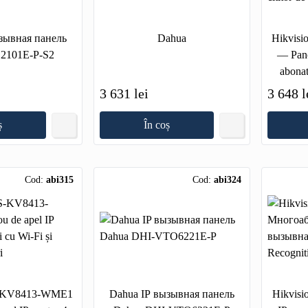
Dahua
Hikvis
2101E-P-S2
— Pano
abonat
3 631 lei
3 648 l
ș
În coș
Cod:
abi315
Cod:
abi324
S-KV8413-WME1
Dahua IP вызывная панель
Hikvis