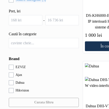
Pret, lei
DS-KH6000-E1
-
IP interioară 
sisteme d
Caută în categorie
1 000 lei
În co
Brand
EZVIZ
Ajax
Dahua
Hikvision
Curata filtru
Dahua DHI-