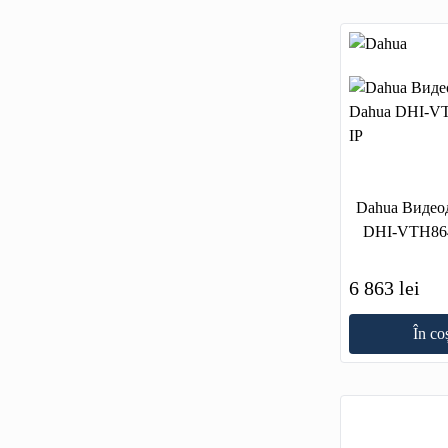
Dahua Видео
DHI-VTH86
6 863 lei
În co