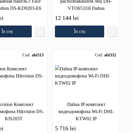
ывная панель с Face
распознаванием лиц DH-
ition DS-KD9203-E6
VTO6531H Dahua
ei
12 144 lei
În coș
În coș
Cod:
abi313
Cod:
abi332
kvision Комплект
Dahua IP-комплект
мофона Hikvision DS-
видеодомофона Wi-Fi DHI-
KIS203T
KTW02 IP
ei
5 716 lei