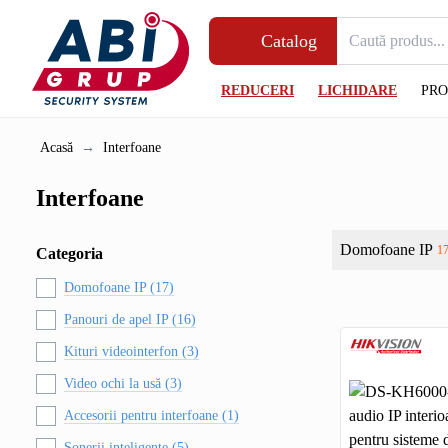
Catalog
REDUCERI
LICHIDARE
PR
Acasă
→
Interfoane
Interfoane
Domofoane IP
1
Categoria
Domofoane IP (17)
Panouri de apel IP (16)
Kituri videointerfon (3)
Video ochi la usă (3)
Accesorii pentru interfoane (1)
Sonerii inteligente (5)