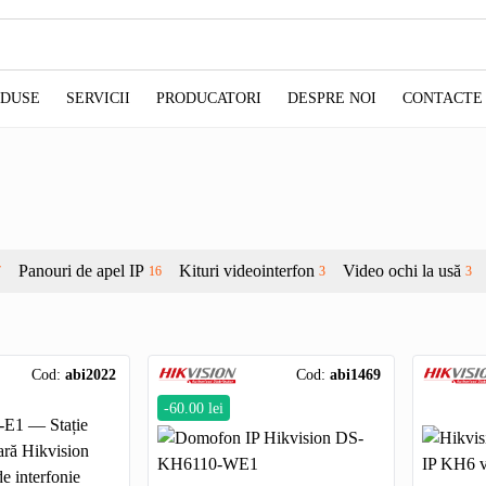
ODUSE
SERVICII
PRODUCATORI
DESPRE NOI
CONTACTE
Panouri de apel IP
Kituri videointerfon
Video ochi la usă
7
16
3
3
Cod:
abi2022
Cod:
abi1469
-60.00 lei