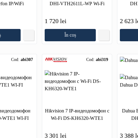
rfon IP/WiFi
DHI-VTH2611L-WP Wi-Fi
DHI
1 720 lei
2 623 l
ș
În coș
Cod:
abi307
Cod:
abi319
P-видеодомофон
Hikvision 7 IP-видеодомофон c
Dahua 
-WTE1 WI-FI
Wi-Fi DS-KH6320-WTE1
DH
3 301 lei
3 388 l