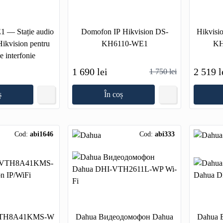
 — Stație audio
Domofon IP Hikvision DS-
Hikvis
Hikvision pentru
KH6110-WE1
KH
e interfonie
1 690 lei
2 519 l
1 750 lei
ș
În coș
Cod:
abi1646
Cod:
abi333
VTH8A41KMS-W
Dahua Видеодомофон Dahua
Dahua 