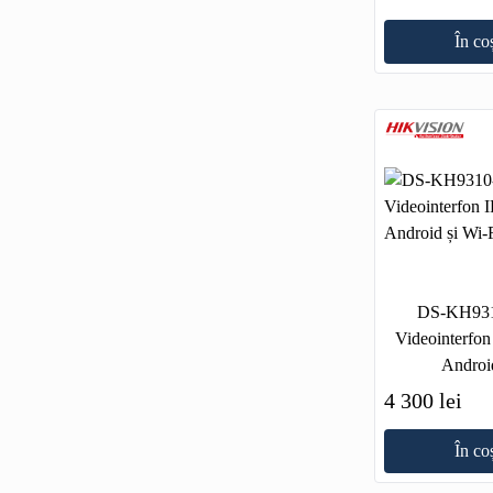
În co
DS-KH93
Videointerfon
Android
4 300 lei
În co