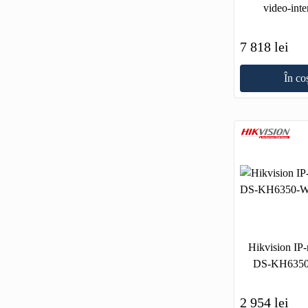
video-inte
7 818 lei
În co
Hikvision I
DS-KH6350
2 954 lei