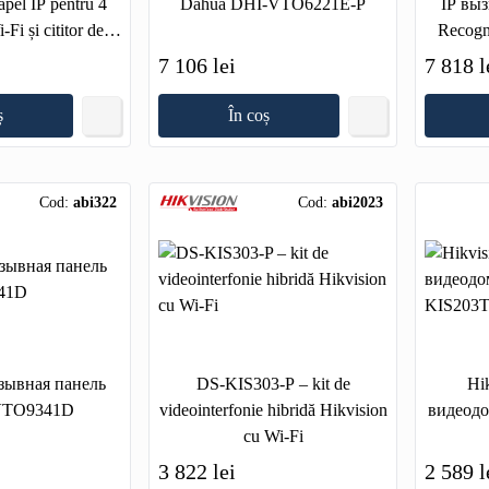
pel IP pentru 4
Dahua DHI-VTO6221E-P
IP выз
-Fi și cititor de
Recogn
rduri
7 106 lei
7 818 l
ș
În coș
Cod:
abi322
Cod:
abi2023
зывная панель
DS-KIS303-P – kit de
Hi
VTO9341D
videointerfonie hibridă Hikvision
видеодо
cu Wi-Fi
3 822 lei
2 589 l