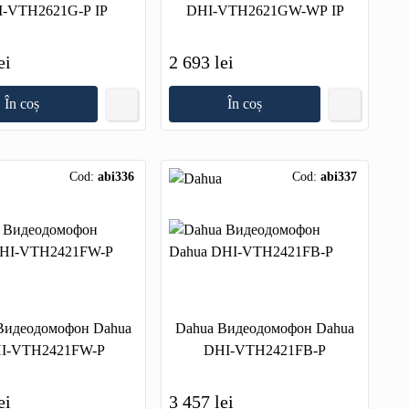
-VTH2621G-P IP
DHI-VTH2621GW-WP IP
ei
2 693 lei
În coș
În coș
Cod:
abi336
Cod:
abi337
Видеодомофон Dahua
Dahua Видеодомофон Dahua
I-VTH2421FW-P
DHI-VTH2421FB-P
ei
3 457 lei