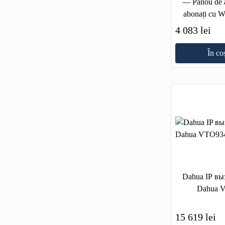
— Panou de a
abonați cu Wi
ca
4 083 lei
În co
Dahua IP вы
Dahua 
15 619 lei