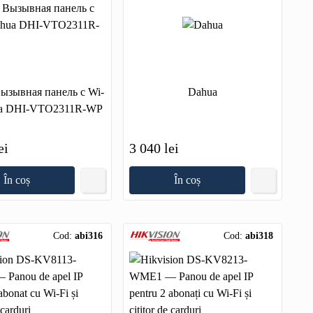
ызывная панель с Wi-
Dahua
ua DHI-VTO2311R-WP
ei
3 040 lei
În coș
În coș
Cod:
abi316
Cod:
abi318