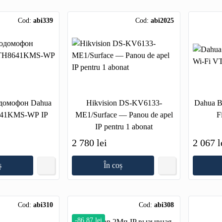
Cod:
abi339
Cod:
abi2025
домофон Dahua
Hikvision DS-KV6133-
Dahua В
41KMS-WP IP
ME1/Surface — Panou de apel
F
IP pentru 1 abonat
2 780 lei
2 067 l
ș
În coș
Cod:
abi310
Cod:
abi308
-86.87 lei