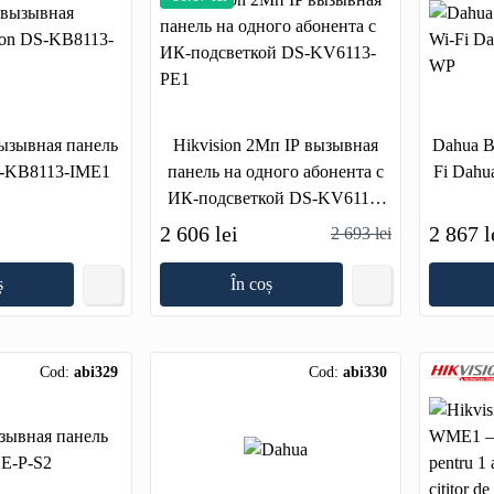
вызывная панель
Hikvision 2Мп IP вызывная
Dahua В
S-KB8113-IME1
панель на одного абонента с
Fi Dah
ИК-подсветкой DS-KV6113-
PE1
2 606 lei
2 867 l
2 693 lei
ș
În coș
Cod:
abi329
Cod:
abi330