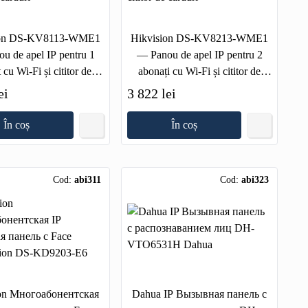
ion DS-KV8113-WME1
Hikvision DS-KV8213-WME1
u de apel IP pentru 1
— Panou de apel IP pentru 2
 cu Wi-Fi și cititor de
abonați cu Wi-Fi și cititor de
carduri
carduri
ei
3 822 lei
În coș
În coș
Cod:
abi311
Cod:
abi323
ion Многоабонентская
Dahua IP Вызывная панель с