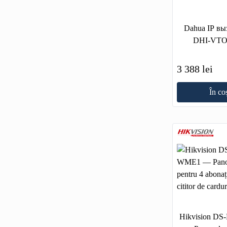
Dahua IP вызывная панель
DHI-VTO
3 388 lei
În co
Hikvision D