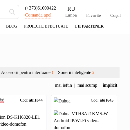
RU
(+373)61000422
Comanda apel
Limba
Favorite
Coșul
BLOG
PROIECTE EFECTUATE
FII PARTENER
Accesorii pentru interfoane
Sonerii inteligente
1
5
mai ieftin
|
mai scump
|
implicit
Cod:
abi1644
Cod:
abi1645