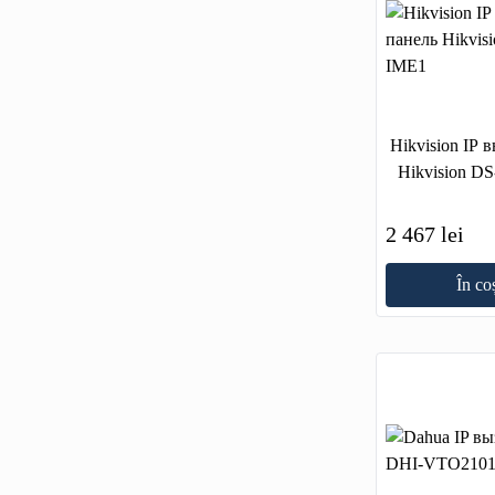
Hikvision IP 
Hikvision D
2 467 lei
În co