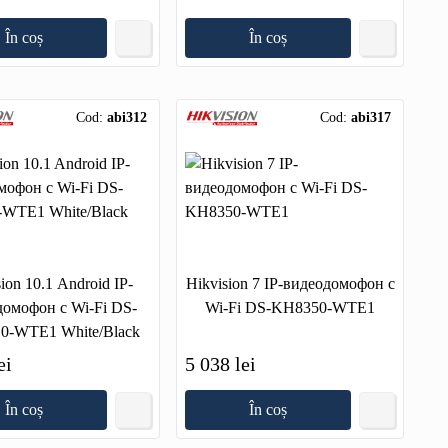
În coș
În coș
Cod:
abi312
Cod:
abi317
ion 10.1 Android IP-
Hikvision 7 IP-видеодомофон с
домофон c Wi-Fi DS-
Wi-Fi DS-KH8350-WTE1
0-WTE1 White/Black
ei
5 038 lei
În coș
În coș