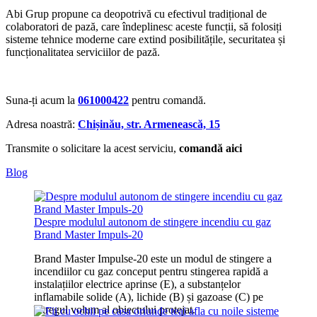
Abi Grup propune ca deopotrivă cu efectivul tradițional de
colaboratori de pază, care îndeplinesc aceste funcții, să folosiți
sisteme tehnice moderne care extind posibilitățile, securitatea și
funcționalitatea serviciilor de pază.
Suna-ți acum la
061000422
pentru comandă.
Adresa noastră:
Chișinău, str. Armenească, 15
Transmite o solicitare la acest serviciu,
comandă aici
Blog
Despre modulul autonom de stingere incendiu cu gaz
Brand Master Impuls-20
Brand Master Impulse-20 este un modul de stingere a
incendiilor cu gaz conceput pentru stingerea rapidă a
instalațiilor electrice aprinse (E), a substanțelor
inflamabile solide (A), lichide (B) și gazoase (C) pe
întregul volum al obiectului protejat.