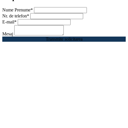
Nume Prenume
*
Nr. de telefon
*
E-mail
*
Mesaj
Transmite solicitarea