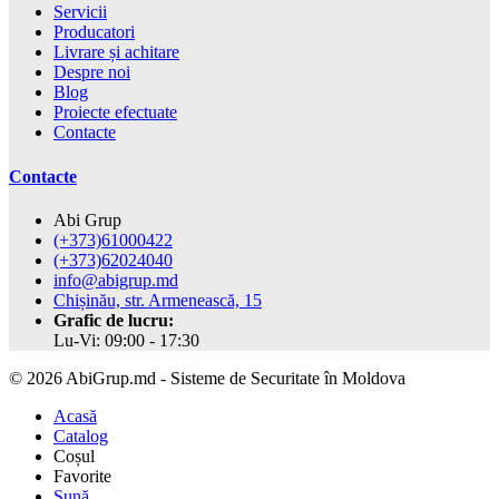
Servicii
Producatori
Livrare și achitare
Despre noi
Blog
Proiecte efectuate
Contacte
Contacte
Abi Grup
(+373)61000422
(+373)62024040
info@abigrup.md
Chișinău, str. Armenească, 15
Grafic de lucru:
Lu-Vi: 09:00 - 17:30
© 2026 AbiGrup.md - Sisteme de Securitate în Moldova
Acasă
Catalog
Coșul
Favorite
Sună