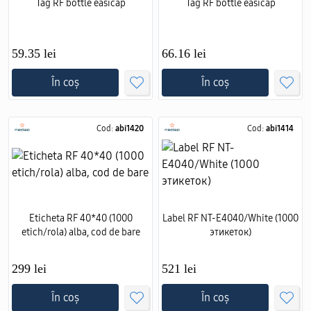
Tag RF bottle easicap
Tag RF bottle easicap
59.35 lei
66.16 lei
În coș
În coș
Cod:
abi1420
Cod:
abi1414
Eticheta RF 40*40 (1000
Label RF NT-E4040/White (1000
etich/rola) alba, cod de bare
этикеток)
299 lei
521 lei
În coș
În coș