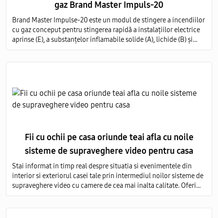
gaz Brand Master Impuls-20
Brand Master Impulse-20 este un modul de stingere a incendiilor
cu gaz conceput pentru stingerea rapidă a instalațiilor electrice
aprinse (E), a substanțelor inflamabile solide (A), lichide (B) și
gazoase (C) pe întregul volum al obiectului protejat.
Fii cu ochii pe casa oriunde teai afla cu noile
sisteme de supraveghere video pentru casa
Stai informat in timp real despre situatia si evenimentele din
interior si exteriorul casei tale prin intermediul noilor sisteme de
supraveghere video cu camere de cea mai inalta calitate. Oferim
servicii de vanzare si montare a echipamentelor de monitorizare
video in toata Moldova.