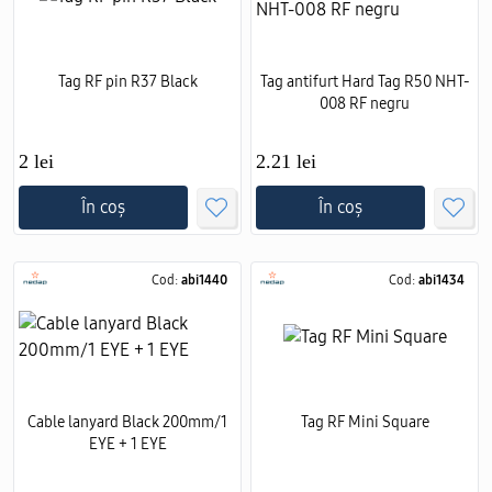
Tag RF pin R37 Black
Tag antifurt Hard Tag R50 NHT-
008 RF negru
2 lei
2.21 lei
În coș
În coș
Cod:
abi1440
Cod:
abi1434
Cable lanyard Black 200mm/1
Tag RF Mini Square
EYE + 1 EYE