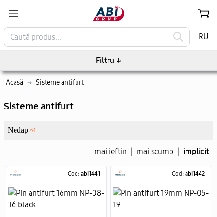
RU
Filtru
↓
Acasă
→
Sisteme antifurt
Sisteme antifurt
Nedap
64
mai ieftin
|
mai scump
|
implicit
Cod:
abi1441
Cod:
abi1442