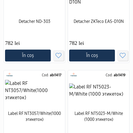
Detacher ND-303
Detacher ZKTeco EAS-D10N
782 lei
782 lei
În coș
În coș
Cod:
abi1417
Cod:
abi1419
Label RF NT3057/White(1000
Label RF NT5023-M/White
этикеток)
(1000 этикеток)