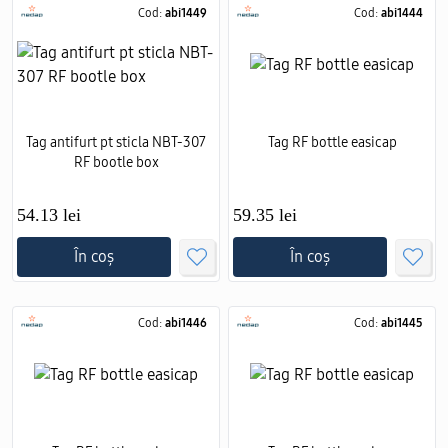
Cod:
abi1449
Cod:
abi1444
Tag antifurt pt sticla NBT-307
Tag RF bottle easicap
RF bootle box
54.13 lei
59.35 lei
În coș
În coș
Cod:
abi1446
Cod:
abi1445