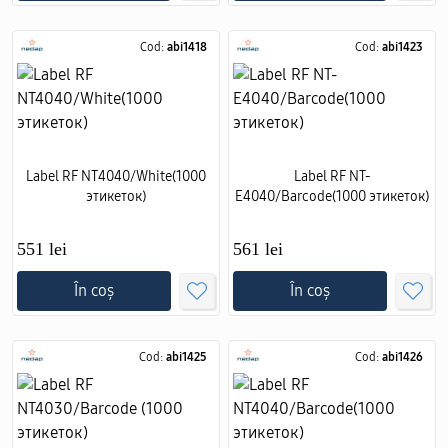
Cod:
abi1418
Cod:
abi1423
Label RF NT4040/White(1000
Label RF NT-
этикеток)
E4040/Barcode(1000 этикеток)
551 lei
561 lei
În coș
În coș
Cod:
abi1425
Cod:
abi1426