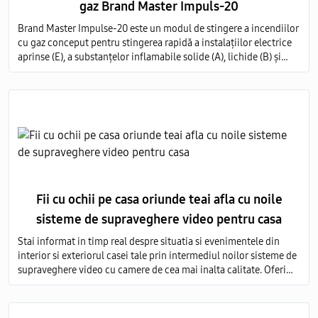
gaz Brand Master Impuls-20
Brand Master Impulse-20 este un modul de stingere a incendiilor
cu gaz conceput pentru stingerea rapidă a instalațiilor electrice
aprinse (E), a substanțelor inflamabile solide (A), lichide (B) și
gazoase (C) pe întregul volum al obiectului protejat.
Fii cu ochii pe casa oriunde teai afla cu noile
sisteme de supraveghere video pentru casa
Stai informat in timp real despre situatia si evenimentele din
interior si exteriorul casei tale prin intermediul noilor sisteme de
supraveghere video cu camere de cea mai inalta calitate. Oferim
servicii de vanzare si montare a echipamentelor de monitorizare
video in toata Moldova.