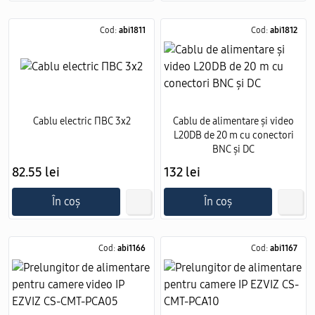
Cod:
abi1811
Cod:
abi1812
Cablu electric ПВС 3х2
Cablu de alimentare și video
L20DB de 20 m cu conectori
BNC și DC
82.55 lei
132 lei
În coș
În coș
Cod:
abi1166
Cod:
abi1167