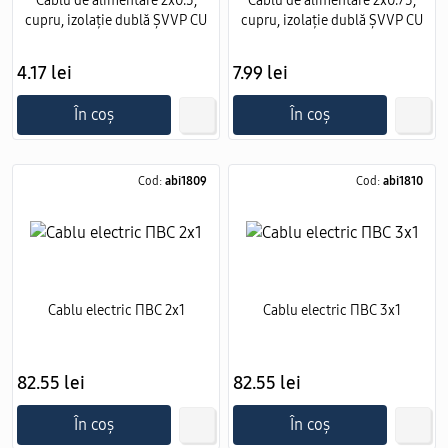
Cablu de alimentare 2x0.5,
Cablu de alimentare 2х0.75,
cupru, izolație dublă ȘVVP CU
cupru, izolație dublă ȘVVP CU
4.17 lei
7.99 lei
În coș
În coș
Cod:
abi1809
Cod:
abi1810
Cablu electric ПВС 2х1
Cablu electric ПВС 3х1
82.55 lei
82.55 lei
În coș
În coș