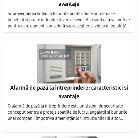
avantaje
Supravegherea video în locuință poate aduce numeroase
beneficii și poate îndeplini diverse nevoi. Aici sunt câteva motive
pentru care oamenii consideră supravegherea video în locuință
ca fiind necesară, precum și avantajele asociate acestei practici
Alarmă de pază la întreprindere: caracteristici si
avantaje
O alarmă de pază la întreprindere este un sistem de securitate
conceput pentru a proteja spațiile de lucru, angajații și bunurile
unei companii împotriva amenințărilor, intruziunilor și altor
evenimente nedorite.