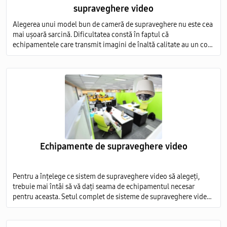
supraveghere video
Alegerea unui model bun de cameră de supraveghere nu este cea
mai ușoară sarcină. Dificultatea constă în faptul că
echipamentele care transmit imagini de înaltă calitate au un cost
foarte ridicat, iar modelele ieftine nu sunt capabile să ofere o
imagine detaliată.
Echipamente de supraveghere video
Pentru a înțelege ce sistem de supraveghere video să alegeți,
trebuie mai întâi să vă dați seama de echipamentul necesar
pentru aceasta. Setul complet de sisteme de supraveghere video
include mai multe elemente obligatorii: