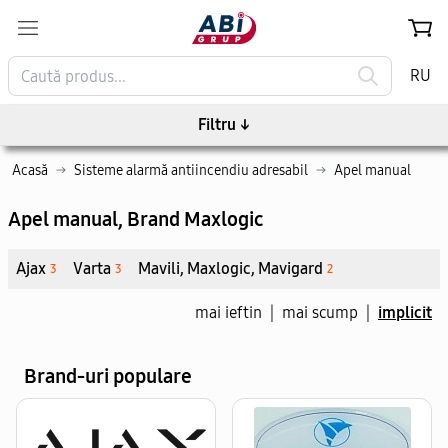
RU
Filtru
↓
Acasă
→
Sisteme alarmă antiincendiu adresabil
→
Apel manual
Apel manual
, Brand Maxlogic
Ajax
Varta
Mavili, Maxlogic, Mavigard
3
3
2
mai ieftin
|
mai scump
|
implicit
Brand-uri populare