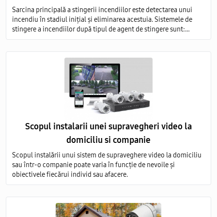
Sarcina principală a stingerii incendiilor este detectarea unui
incendiu în stadiul inițial și eliminarea acestuia. Sistemele de
stingere a incendiilor după tipul de agent de stingere sunt:
aerosoli; apă; pulbere; gaz; spumă.
Scopul instalarii unei supravegheri video la
domiciliu si companie
Scopul instalării unui sistem de supraveghere video la domiciliu
sau într-o companie poate varia în funcție de nevoile și
obiectivele fiecărui individ sau afacere.