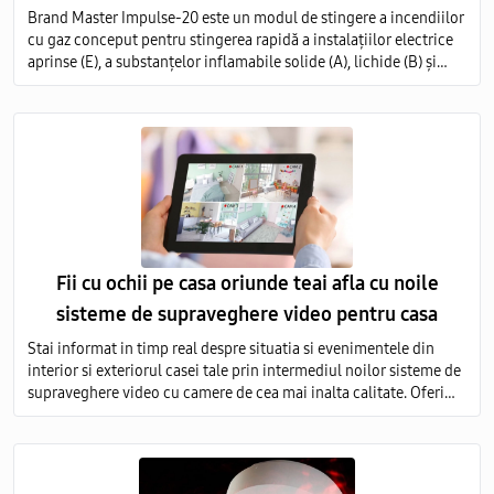
Brand Master Impulse-20 este un modul de stingere a incendiilor
cu gaz conceput pentru stingerea rapidă a instalațiilor electrice
aprinse (E), a substanțelor inflamabile solide (A), lichide (B) și
gazoase (C) pe întregul volum al obiectului protejat.
Fii cu ochii pe casa oriunde teai afla cu noile
sisteme de supraveghere video pentru casa
Stai informat in timp real despre situatia si evenimentele din
interior si exteriorul casei tale prin intermediul noilor sisteme de
supraveghere video cu camere de cea mai inalta calitate. Oferim
servicii de vanzare si montare a echipamentelor de monitorizare
video in toata Moldova.