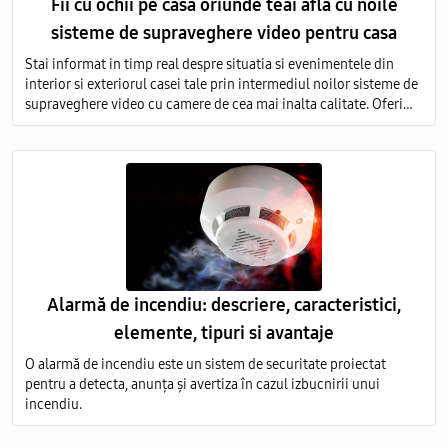
Fii cu ochii pe casa oriunde teai afla cu noile
sisteme de supraveghere video pentru casa
Stai informat in timp real despre situatia si evenimentele din
interior si exteriorul casei tale prin intermediul noilor sisteme de
supraveghere video cu camere de cea mai inalta calitate. Oferim
servicii de vanzare si montare a echipamentelor de monitorizare
video in toata Moldova.
Alarmă de incendiu: descriere, caracteristici,
elemente, tipuri si avantaje
O alarmă de incendiu este un sistem de securitate proiectat
pentru a detecta, anunța și avertiza în cazul izbucnirii unui
incendiu.