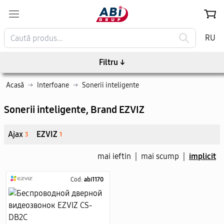
RU
Filtru
↓
Acasă
→
Interfoane
→
Sonerii inteligente
Sonerii inteligente
, Brand EZVIZ
Ajax
EZVIZ
3
1
mai ieftin
|
mai scump
|
implicit
Cod:
abi1170