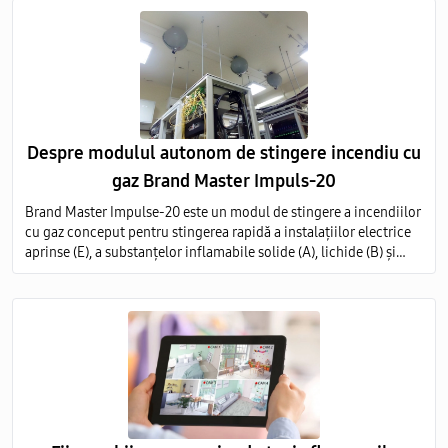
Despre modulul autonom de stingere incendiu cu
gaz Brand Master Impuls-20
Brand Master Impulse-20 este un modul de stingere a incendiilor
cu gaz conceput pentru stingerea rapidă a instalațiilor electrice
aprinse (E), a substanțelor inflamabile solide (A), lichide (B) și
gazoase (C) pe întregul volum al obiectului protejat.