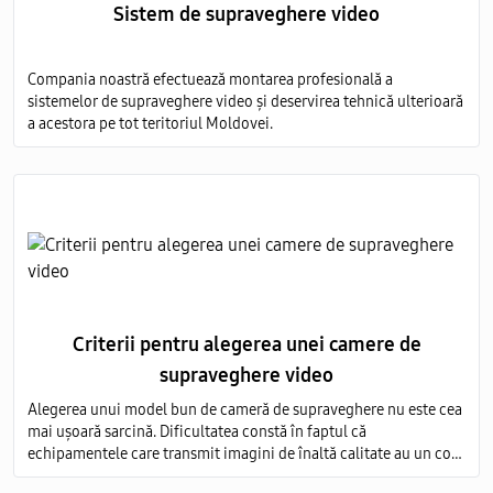
Sistem de supraveghere video
Compania noastră efectuează montarea profesională a
sistemelor de supraveghere video și deservirea tehnică ulterioară
a acestora pe tot teritoriul Moldovei.
Criterii pentru alegerea unei camere de
supraveghere video
Alegerea unui model bun de cameră de supraveghere nu este cea
mai ușoară sarcină. Dificultatea constă în faptul că
echipamentele care transmit imagini de înaltă calitate au un cost
foarte ridicat, iar modelele ieftine nu sunt capabile să ofere o