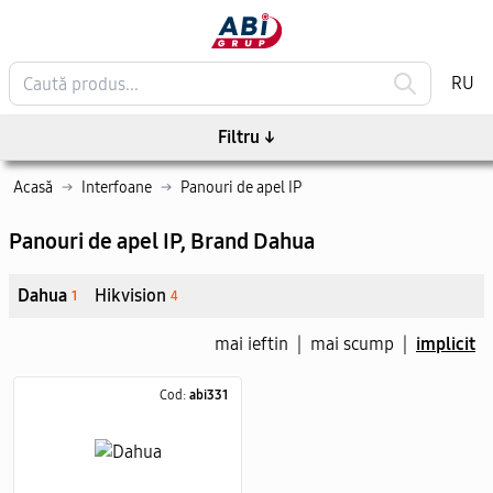
RU
Filtru
↓
Acasă
→
Interfoane
→
Panouri de apel IP
Panouri de apel IP
, Brand Dahua
Dahua
Hikvision
1
4
mai ieftin
|
mai scump
|
implicit
Cod:
abi331