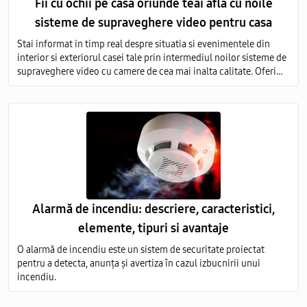
Fii cu ochii pe casa oriunde teai afla cu noile
sisteme de supraveghere video pentru casa
Stai informat in timp real despre situatia si evenimentele din
interior si exteriorul casei tale prin intermediul noilor sisteme de
supraveghere video cu camere de cea mai inalta calitate. Oferim
servicii de vanzare si montare a echipamentelor de monitorizare
video in toata Moldova.
Alarmă de incendiu: descriere, caracteristici,
elemente, tipuri si avantaje
O alarmă de incendiu este un sistem de securitate proiectat
pentru a detecta, anunța și avertiza în cazul izbucnirii unui
incendiu.