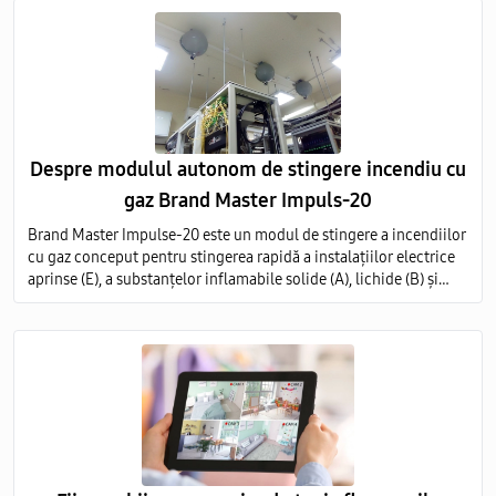
Despre modulul autonom de stingere incendiu cu
gaz Brand Master Impuls-20
Brand Master Impulse-20 este un modul de stingere a incendiilor
cu gaz conceput pentru stingerea rapidă a instalațiilor electrice
aprinse (E), a substanțelor inflamabile solide (A), lichide (B) și
gazoase (C) pe întregul volum al obiectului protejat.