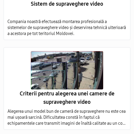
Sistem de supraveghere video
Compania noastră efectuează montarea profesională a
sistemelor de supraveghere video și deservirea tehnică ulterioară
a acestora pe tot teritoriul Moldovei.
Criterii pentru alegerea unei camere de
supraveghere video
Alegerea unui model bun de cameră de supraveghere nu este cea
mai ușoară sarcină. Dificultatea constă în faptul că
echipamentele care transmit imagini de înaltă calitate au un cost
foarte ridicat, iar modelele ieftine nu sunt capabile să ofere o