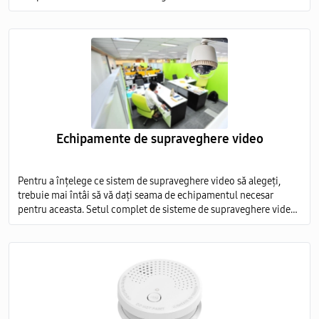
foarte ridicat, iar modelele ieftine nu sunt capabile să ofere o
imagine detaliată.
Echipamente de supraveghere video
Pentru a înțelege ce sistem de supraveghere video să alegeți,
trebuie mai întâi să vă dați seama de echipamentul necesar
pentru aceasta. Setul complet de sisteme de supraveghere video
include mai multe elemente obligatorii: