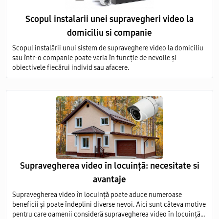
Scopul instalarii unei supravegheri video la
domiciliu si companie
Scopul instalării unui sistem de supraveghere video la domiciliu
sau într-o companie poate varia în funcție de nevoile și
obiectivele fiecărui individ sau afacere.
Supravegherea video în locuință: necesitate si
avantaje
Supravegherea video în locuință poate aduce numeroase
beneficii și poate îndeplini diverse nevoi. Aici sunt câteva motive
pentru care oamenii consideră supravegherea video în locuință