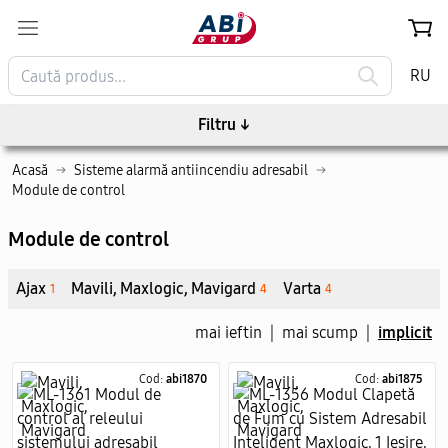
RU
Filtru
↓
Acasă
→
Sisteme alarmă antiincendiu adresabil
→
Module de control
Module de control
Ajax
Mavili, Maxlogic, Mavigard
Varta
1
4
4
mai ieftin
|
mai scump
|
implicit
Cod:
abi1870
Cod:
abi1875