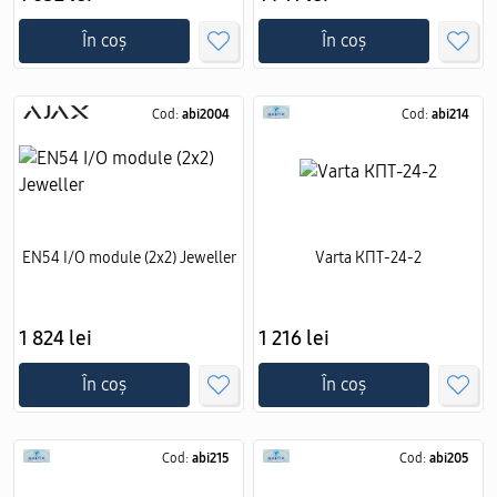
În coș
În coș
Cod:
abi2004
Cod:
abi214
EN54 I/O module (2x2) Jeweller
Varta КПТ-24-2
1 824 lei
1 216 lei
În coș
În coș
Cod:
abi215
Cod:
abi205