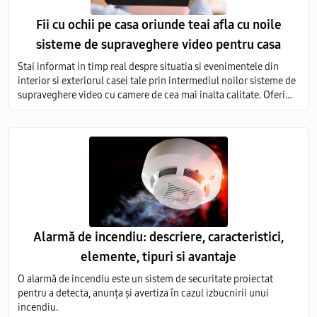
Fii cu ochii pe casa oriunde teai afla cu noile
sisteme de supraveghere video pentru casa
Stai informat in timp real despre situatia si evenimentele din
interior si exteriorul casei tale prin intermediul noilor sisteme de
supraveghere video cu camere de cea mai inalta calitate. Oferim
servicii de vanzare si montare a echipamentelor de monitorizare
video in toata Moldova.
Alarmă de incendiu: descriere, caracteristici,
elemente, tipuri si avantaje
O alarmă de incendiu este un sistem de securitate proiectat
pentru a detecta, anunța și avertiza în cazul izbucnirii unui
incendiu.