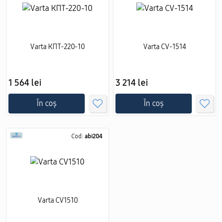
Varta КПТ-220-10
Varta CV-1514
1 564 lei
3 214 lei
În coș
În coș
Cod:
abi204
Varta CV1510