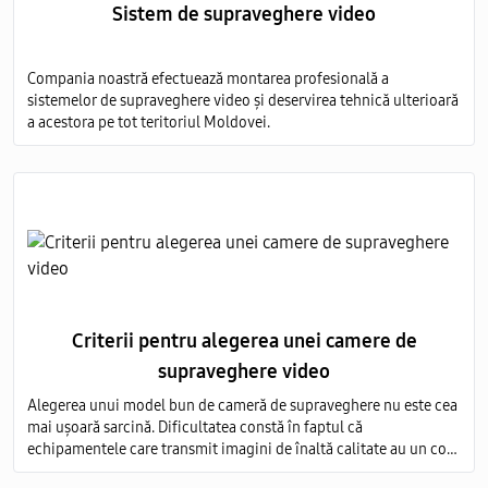
Sistem de supraveghere video
Compania noastră efectuează montarea profesională a
sistemelor de supraveghere video și deservirea tehnică ulterioară
a acestora pe tot teritoriul Moldovei.
Criterii pentru alegerea unei camere de
supraveghere video
Alegerea unui model bun de cameră de supraveghere nu este cea
mai ușoară sarcină. Dificultatea constă în faptul că
echipamentele care transmit imagini de înaltă calitate au un cost
foarte ridicat, iar modelele ieftine nu sunt capabile să ofere o