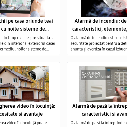
ochii pe casa oriunde teai
Alarmă de incendiu: de
a cu noile sisteme de
caracteristici, elemente, 
ghere video pentru casa
avantaje
t in timp real despre situatia si
O alarmă de incendiu este un si
 din interior si exteriorul casei
securitate proiectat pentru a det
ntermediul noilor sisteme de
anunța și avertiza în cazul izbucn
re video cu camere de cea mai
incendiu.
ate. Oferim servicii de vanzare si
echipamentelor de monitorizare
ata Moldova.
herea video în locuință:
Alarmă de pază la între
cesitate si avantaje
caracteristici si ava
ea video în locuință poate
O alarmă de pază la întreprinder