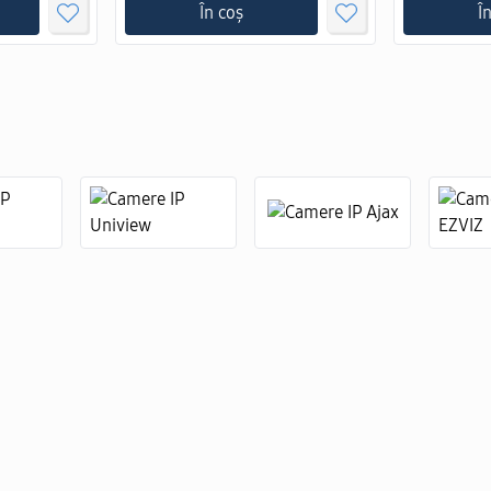
În coș
Î