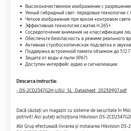
Высококачественное изображение с разрешени
Умный гибридный свет: передовые технологии с
Четкое изображение при ярком контровом свете
Эффективная технология сжатия H.265+
Сосредоточение внимания на классификации люд
Обеспечьте безопасность в режиме реального в
Активная стробоскопическая подсветка и звук
Поддержка встроенной памяти объемом до 512 ГБ
Защита от воды и пыли (IP67)
Доступен интерфейс аудио и сигнализации
Descarca instructia:
- DS-2CD2347G2H-LISU_SL_Datasheet_20230907.pdf
Dacă căutați un magazin cu sisteme de securitate în Mo
potrivit! Aici puteți achiziționa Hikvision DS-2CD2347G
Abi Grup efectuează livrarea și instalarea Hikvision DS