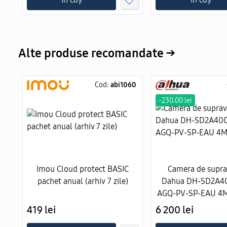
Alte produse recomandate →
Cod:
abi1060
-230.00 lei
Imou Cloud protect BASIC
Camera de supr
pachet anual (arhiv 7 zile)
Dahua DH-SD2A4
AGQ-PV-SP-EAU 4
419 lei
6 200 lei