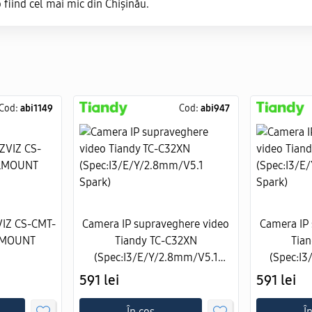
ind cel mai mic din Chișinău.
Cod:
abi1149
Cod:
abi947
VIZ CS-CMT-
Camera IP supraveghere video
Camera IP
LMOUNT
Tiandy TC-C32XN
Tia
(Spec:I3/E/Y/2.8mm/V5.1
(Spec:I
Spark)
591 lei
591 lei
În coș
Î