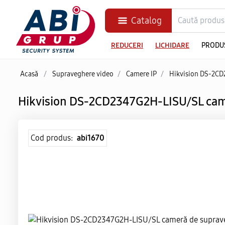
Catalog
REDUCERI
LICHIDARE
PRODU
Acasă
/
Supraveghere video
/
Camere IP
/
Hikvision DS-2CD
Hikvision DS-2CD2347G2H-LISU/SL cam
Cod produs:
abi1670