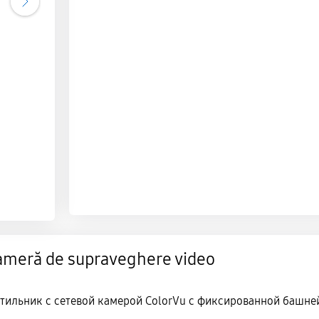
ameră de supraveghere video
тильник с сетевой камерой ColorVu с фиксированной башне