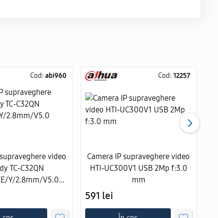
Cod:
abi960
Cod:
12257
 supraveghere video
Camera IP supraveghere video
C
ndy TC-C32QN
HTI-UC300V1 USB 2Mp f:3.0
3/E/Y/2.8mm/V5.0
mm
(
Spark)
591 lei
62
n coș
În coș