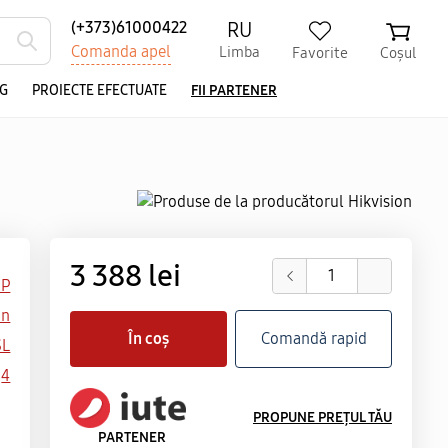
RU
(+373)61000422
Comanda apel
Limba
Favorite
Coșul
G
PROIECTE EFECTUATE
FII PARTENER
3 388 lei
IP
on
În coș
Comandă rapid
SL
4
PROPUNE PREȚUL TĂU
PARTENER