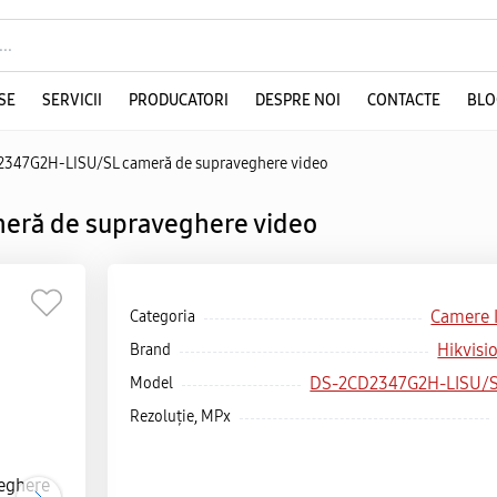
SE
SERVICII
PRODUCATORI
DESPRE NOI
CONTACTE
BLO
2347G2H-LISU/SL cameră de supraveghere video
eră de supraveghere video
Camere 
Categoria
Hikvisi
Brand
DS-2CD2347G2H-LISU/
Model
Rezoluție, MPx