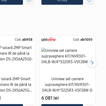
Cod:
abi938
Cod:
abi1005
 solară 2MP Smart
Uniview set camere
inare IR de până la
supraveghere KIT/NVR301-
sion DS-2XS6A25G0-
04LB-W/4*322SR3-VSF28W-D
p
I/CH20S40
i
6 081 lei
17
2