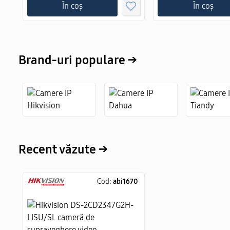
În coș
În coș
Brand-uri populare →
Recent văzute →
Cod:
abi1670