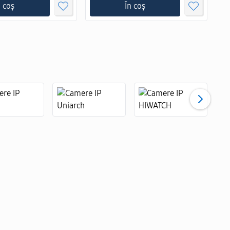
n coș
În coș