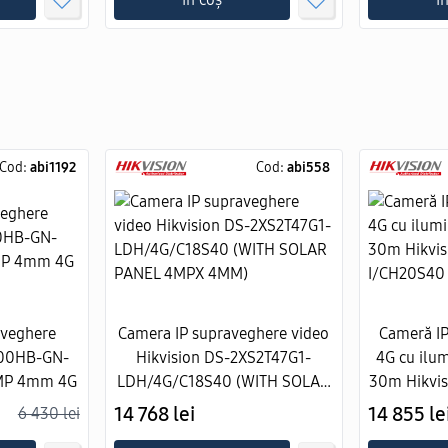
Cod:
abi1192
Cod:
abi558
aveghere
Camera IP supraveghere video
Cameră IP
00HB-GN-
Hikvision DS-2XS2T47G1-
4G cu ilum
MP 4mm 4G
LDH/4G/C18S40 (WITH SOLAR
30m Hikvi
PANEL 4MPX 4MM)
14 768 lei
14 855 le
6 430 lei