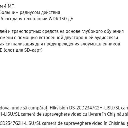
ем 4 МП
 большим радиусом действия
 благодаря технологии WDR 130 дБ
ей и транспортных средств на основе глубокого обучения
ремени с помощью встроенной двусторонней аудиосвязи
овая сигнализация для предупреждения злоумышленников
 (слот для SD-карт)
ldova, unde să cumpărați Hikvision DS-2CD2347G2H-LISU/SL camer
2H-LISU/SL cameră de supraveghere video cu livrare în Chișinău ș
-2CD2347G2H-LISU/SL cameră de supraveghere video în Chișinău și