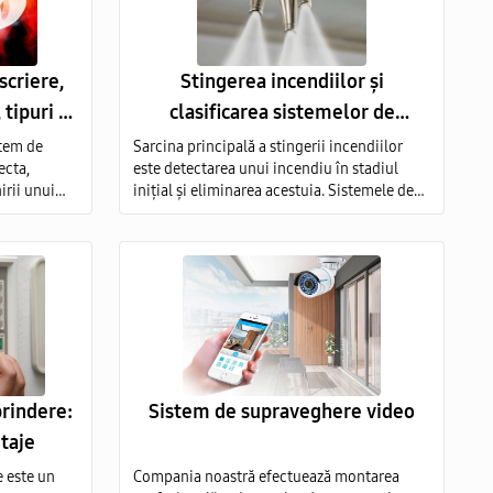
scriere,
Stingerea incendiilor și
tipuri si
clasificarea sistemelor de
stingere a incendiilor
stem de
Sarcina principală a stingerii incendiilor
ecta,
este detectarea unui incendiu în stadiul
irii unui
inițial și eliminarea acestuia. Sistemele de
stingere a incendiilor după tipul de agent de
stingere sunt: aerosoli; apă; pulbere; gaz;
spumă.
prindere:
Sistem de supraveghere video
ntaje
e este un
Compania noastră efectuează montarea