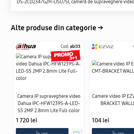
DS-2CD2347G2H-LISU/SL cameră de supraveghere video fi
Alte produse din categorie →
Cod:
abi33
Camera IP supraveghere video
Camere video IP EZ
Dahua IPC-HFW1239S-A-LED-
BRACKET WAL
S5 2MP 2.8mm Lite Full-color
1 720 lei
104 lei
În coș
În coș