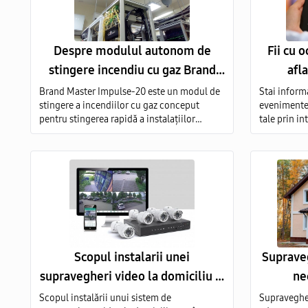
Despre modulul autonom de
Fii cu 
stingere incendiu cu gaz Brand
afl
Master Impuls-20
suprave
Brand Master Impulse-20 este un modul de
Stai informa
stingere a incendiilor cu gaz conceput
evenimentele
pentru stingerea rapidă a instalațiilor
tale prin i
electrice aprinse (E), a substanțelor
supraveghe
inflamabile solide (A), lichide (B) și gazoase
inalta calit
(C) pe întregul volum al obiectului protejat.
montare a 
video in to
Scopul instalarii unei
Supraveg
supravegheri video la domiciliu si
ne
companie
Scopul instalării unui sistem de
Supravegher