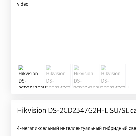
Hikvision DS-2CD2347G2H-LISU/SL c
4-мегапиксельный интеллектуальный гибридный све