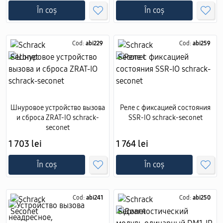
În coș
În coș
Cod:
abi229
Cod:
abi259
Шнуровое устройство вызова
Реле с фиксацией состояния
и сброса ZRAT-IO schrack-
SSR-IO schrack-seconet
seconet
1 703 lei
1 764 lei
În coș
În coș
Cod:
abi241
Cod:
abi250