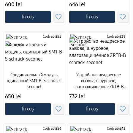
600 lei
646 lei
În coș
În coș
Cod:
abi255
Cod:
abi239
Соединительный модуль,
Устройство неадресное
одинарный SM1-B-S schrack-
вызова, шнуровое,
seconet
влагозащищенное ZRTB-B
schrack-seconet
650 lei
732 lei
În coș
În coș
Cod:
abi256
Cod:
abi243