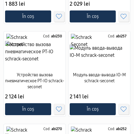
1 883 lei
2 029 lei
În coș
În coș
Cod:
abi230
Cod:
abi257
Устройство вызова
Модуль ввода-вывода IO-M
пневматическое PT-IO schrack-
schrack-seconet
seconet
2 124 lei
2 141 lei
În coș
În coș
Cod:
abi270
Cod:
abi252