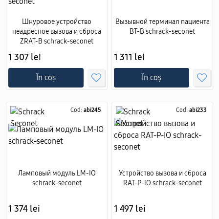
Шнуровое устройство
Вызывной терминал пациента
неадресное вызова и сброса
BT-B schrack-seconet
ZRAT-B schrack-seconet
1 307 lei
1 311 lei
În coș
În coș
Cod:
abi245
Cod:
abi233
Ламповый модуль LM-IO
Устройство вызова и сброса
schrack-seconet
RAT-P-IO schrack-seconet
1 374 lei
1 497 lei