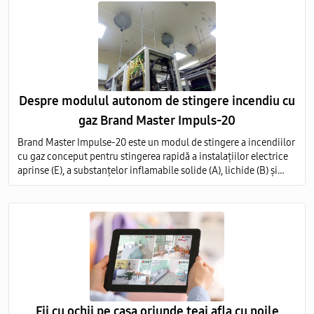
Despre modulul autonom de stingere incendiu cu
gaz Brand Master Impuls-20
Brand Master Impulse-20 este un modul de stingere a incendiilor
cu gaz conceput pentru stingerea rapidă a instalațiilor electrice
aprinse (E), a substanțelor inflamabile solide (A), lichide (B) și
gazoase (C) pe întregul volum al obiectului protejat.
Fii cu ochii pe casa oriunde teai afla cu noile