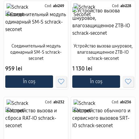
Cod:
abi249
Cod:
abi228
Соединительный модуль
Устройство вызова шнуровое,
одинарный SM-S schrack-
влагозащищенное ZTB-IO
seconet
schrack-seconet
959 lei
1 130 lei
În coș
În coș
Cod:
abi232
Cod:
abi236