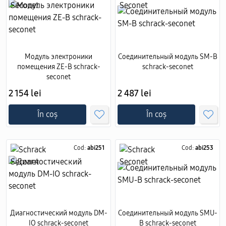
Модуль электроники
Соединительный модуль SM-B
помещения ZE-B schrack-
schrack-seconet
seconet
2 154 lei
2 487 lei
În coș
În coș
Cod:
abi251
Cod:
abi253
Диагностический модуль DM-
Соединительный модуль SMU-
IO schrack-seconet
B schrack-seconet