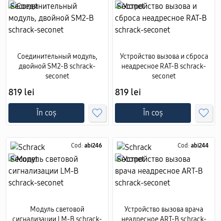
Соединительный модуль,
Устройство вызова и сброса
двойной SM2-B schrack-
неадресное RAT-B schrack-
seconet
seconet
819 lei
819 lei
În coș
În coș
Cod:
abi246
Cod:
abi244
Модуль световой
Устройство вызова врача
сигнализации LM-B schrack-
неадресное ART-B schrack-