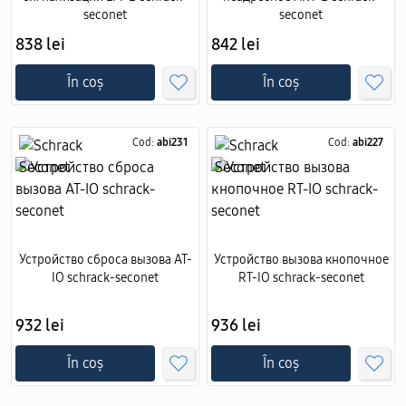
seconet
seconet
838 lei
842 lei
În coș
În coș
Cod:
abi231
Cod:
abi227
Устройство сброса вызова AT-
Устройство вызова кнопочное
IO schrack-seconet
RT-IO schrack-seconet
932 lei
936 lei
În coș
În coș