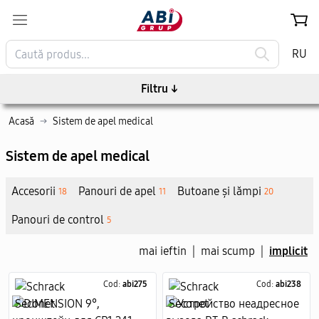
RU
Filtru
↓
Acasă
→
Sistem de apel medical
Sistem de apel medical
Accesorii
Panouri de apel
Butoane și lămpi
18
11
20
Panouri de control
5
mai ieftin
|
mai scump
|
implicit
Cod:
abi275
Cod:
abi238