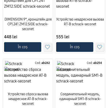
DIMENSION 9°, кронштейн для
Устройство неадресное вызова
CP1.241 ZM12.SIDE schrack-
RT-B schrack-seconet
seconet
448 lei
555 lei
În coș
În coș
Cod:
abi242
Cod:
abi254
Устройство сброса вызова
Соединительный модуль,
неадресное AT-B schrack-
одинарный SM1-B schrack-
seconet
seconet