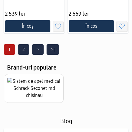
2 539 lei
2 669 lei
În coș
În coș
1
2
>
>|
Brand-uri populare
Blog