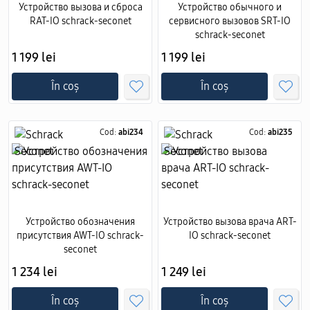
Устройство вызова и сброса
Устройство обычного и
RAT-IO schrack-seconet
сервисного вызовов SRT-IO
schrack-seconet
1 199 lei
1 199 lei
În coș
În coș
Cod:
abi234
Cod:
abi235
Устройство обозначения
Устройство вызова врача ART-
присутствия AWT-IO schrack-
IO schrack-seconet
seconet
1 234 lei
1 249 lei
În coș
În coș