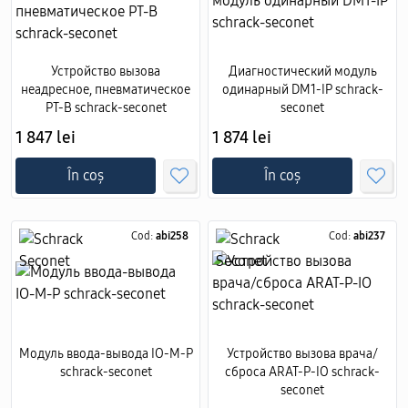
Устройство вызова
Диагностический модуль
неадресное, пневматическое
одинарный DM1-IP schrack-
PT-B schrack-seconet
seconet
1 847 lei
1 874 lei
În coș
În coș
Cod:
abi258
Cod:
abi237
Модуль ввода-вывода IO-M-P
Устройство вызова врача/
schrack-seconet
сброса ARAT-P-IO schrack-
seconet