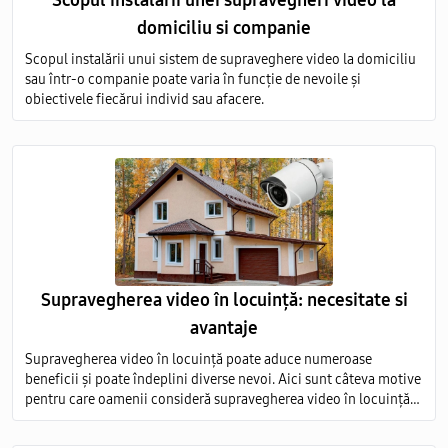
Scopul instalarii unei supravegheri video la
domiciliu si companie
Scopul instalării unui sistem de supraveghere video la domiciliu
sau într-o companie poate varia în funcție de nevoile și
obiectivele fiecărui individ sau afacere.
Supravegherea video în locuință: necesitate si
avantaje
Supravegherea video în locuință poate aduce numeroase
beneficii și poate îndeplini diverse nevoi. Aici sunt câteva motive
pentru care oamenii consideră supravegherea video în locuință
ca fiind necesară, precum și avantajele asociate acestei practici