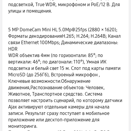
подсветкой, True WDR, микрофоном и PoE/12 В. Для
улицы и помещения.
5 MP DomeCam Mini HL 5.0Mp@25fps (2880 × 1620);
Форматы декодированияH.265; H.264; H.264B; Канал
связи Ethernet 100Mbps; Динамические диапазоны:
HDR
WDR объектив 4мм (по горизонтали: 85°; по
вертикали: 46°; по диагонали: 110°), Умная ИК
подсветка и белый свет 15 м. Слот под карты памяти
MicroSD (до 256Гб), Встроеный микрофон ,
Ключевые возможности:Обнаружение
движения,Распознавание объектов: Человек,
Животное, Транспортное средство. Система
позволяет настроить сценарий, по которому датчики
Ajax активируют отдельные камеры для начала
записи. Результат сразу поступает в мобильное
приложение или десктоп-приложение для
мониторинга.