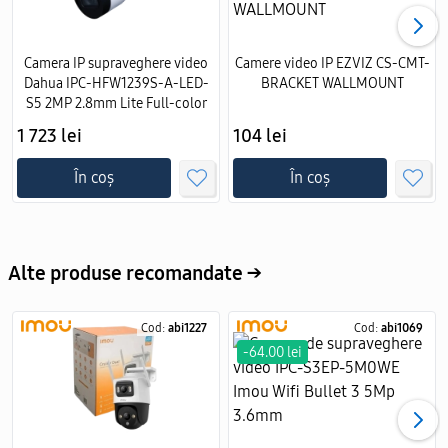
Camera IP supraveghere video
Camere video IP EZVIZ CS-CMT-
Dahua IPC-HFW1239S-A-LED-
BRACKET WALLMOUNT
S5 2MP 2.8mm Lite Full-color
1 723 lei
104 lei
În coș
În coș
Alte produse recomandate →
Cod:
abi1227
Cod:
abi1069
-64.00 lei