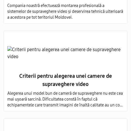
Compania noastră efectuează montarea profesională a
sistemelor de supraveghere video și deservirea tehnică ulterioară
a acestora pe tot teritoriul Moldovei.
Criterii pentru alegerea unei camere de
supraveghere video
Alegerea unui model bun de cameră de supraveghere nu este cea
mai ușoară sarcină. Dificultatea constă în faptul că
echipamentele care transmit imagini de înaltă calitate au un cost
foarte ridicat, iar modelele ieftine nu sunt capabile să ofere o
imagine detaliată.