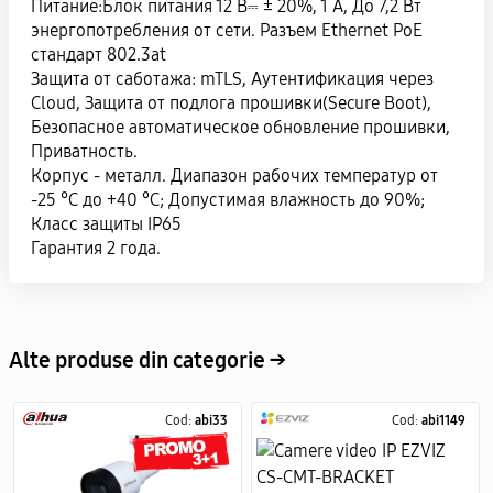
Питание:Блок питания 12 В⎓ ± 20%, 1 А, До 7,2 Вт
энергопотребления от сети. Разъем Ethernet PoE
стандарт 802.3at
Защита от саботажа: mTLS, Аутентификация через
Cloud, Защита от подлога прошивки(Secure Boot),
Безопасное автоматическое обновление прошивки,
Приватность.
Корпус - металл. Диапазон рабочих температур от
-25 °C до +40 °C; Допустимая влажность до 90%;
Класс защиты IP65
Гарантия 2 года.
Alte produse din categorie →
Cod:
abi33
Cod:
abi1149