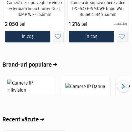
Cameră de supraveghere video
Camera de supraveghere video
exterioară Imou Cruiser Dual
IPC-S3EP-5M0WE Imou Wifi
10MP Wi-Fi 3.6mm
Bullet 3 5Mp 3.6mm
2 050 lei
1 216 lei
1 280 lei
În coș
În coș
Brand-uri populare →
Recent văzute →