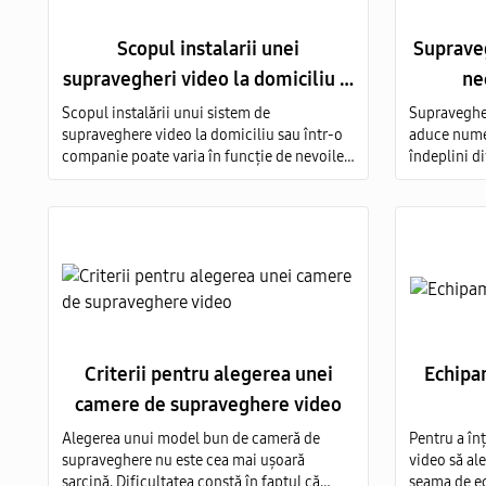
Scopul instalarii unei
Supraveg
supravegheri video la domiciliu si
ne
companie
Scopul instalării unui sistem de
Supravegher
supraveghere video la domiciliu sau într-o
aduce numer
companie poate varia în funcție de nevoile
îndeplini di
și obiectivele fiecărui individ sau afacere.
motive pent
supravegher
necesară, p
acestei prac
Criterii pentru alegerea unei
Echipa
camere de supraveghere video
Alegerea unui model bun de cameră de
Pentru a în
supraveghere nu este cea mai ușoară
video să ale
sarcină. Dificultatea constă în faptul că
seama de e