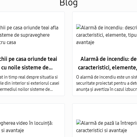
Blog
ochii pe casa oriunde teai
Alarmă de incendiu: de
a cu noile sisteme de
caracteristici, elemente, 
ghere video pentru casa
avantaje
t in timp real despre situatia si
O alarmă de incendiu este un si
 din interior si exteriorul casei
securitate proiectat pentru a det
ntermediul noilor sisteme de
anunța și avertiza în cazul izbucn
re video cu camere de cea mai
incendiu.
ate. Oferim servicii de vanzare si
echipamentelor de monitorizare
ata Moldova.