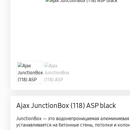
Ajax JunctionBox (118) ASP black
JunctionBox — это водонепроницаемая алюминиевая 
устанавливается на бетонные стены, потолки и коло