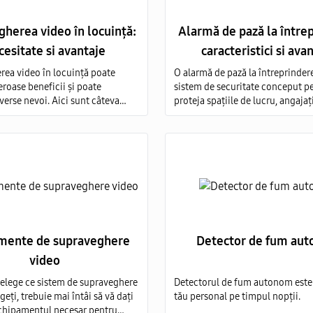
herea video în locuință:
Alarmă de pază la între
cesitate si avantaje
caracteristici si ava
ea video în locuință poate
O alarmă de pază la întreprinder
oase beneficii și poate
sistem de securitate conceput p
verse nevoi. Aici sunt câteva
proteja spațiile de lucru, angajați
ru care oamenii consideră
bunurile unei companii împotri
ea video în locuință ca fiind
amenințărilor, intruziunilor și al
recum și avantajele asociate
evenimente nedorite.
tici
mente de supraveghere
Detector de fum au
video
țelege ce sistem de supraveghere
Detectorul de fum autonom este 
geți, trebuie mai întâi să vă dați
tău personal pe timpul nopții.
chipamentul necesar pentru