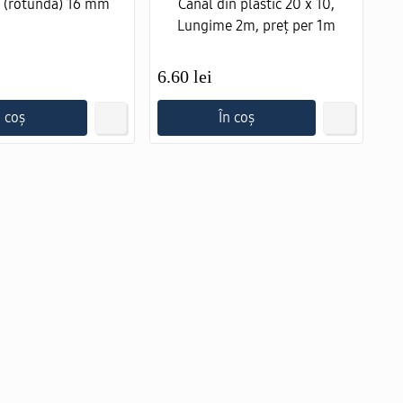
 (rotundă) 16 mm
Canal din plastic 20 х 10,
Lungime 2m, preț per 1m
6.60 lei
6.
n coș
În coș