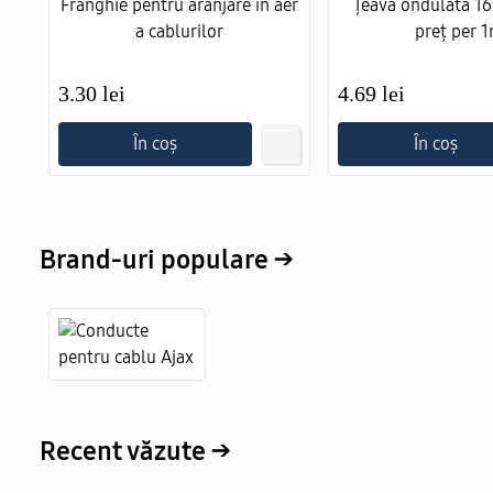
Frânghie pentru aranjare in aer
Țeavă ondulată 1
a cablurilor
preț per 
3.30 lei
4.69 lei
În coș
În coș
Brand-uri populare →
Recent văzute →