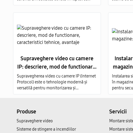
echipamentele care transmit imagini de
aceasta. Se
înaltă calitate au un cost foarte ridicat, iar
supraveghe
modelele ieftine nu sunt capabile să ofere o
elemente ob
imagine detaliată.
Supraveghere video cu camere
Instala
IP: descriere, mod de functionare,
magazine
caracteristici tehnice, avantaje
Supravegherea video cu camere IP (Internet
Instalarea 
Protocol) este o tehnologie modernă și
în magazin
versatilă pentru monitorizarea și
pentru secu
înregistrarea imaginilor video în diverse
afacerii.
medii, cum ar fi case, birouri, clădiri
comerciale, instituții publice și industriale.
Produse
Servicii
Supraveghere video
Montare sist
Sisteme de stingere a incendiilor
Montare sist