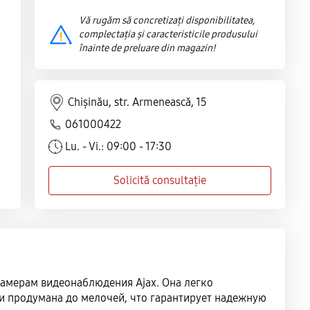
Vă rugăm să concretizați disponibilitatea,
complectația și caracteristicile produsului
înainte de preluare din magazin!
Chișinău, str. Armenească, 15
061000422
Lu. - Vi.: 09:00 - 17:30
Solicită consultație
амерам видеонаблюдения Ajax. Она легко
ки продумана до мелочей, что гарантирует надежную