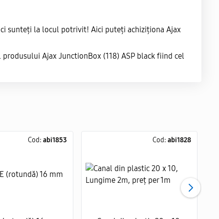
unteți la locul potrivit! Aici puteți achiziționa Ajax
l produsului Ajax JunctionBox (118) ASP black fiind cel
Cod:
abi1853
Cod:
abi1828