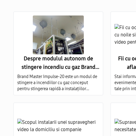
Despre modulul autonom de
Fii cu 
stingere incendiu cu gaz Brand
afl
Master Impuls-20
suprave
Brand Master Impulse-20 este un modul de
Stai informa
stingere a incendiilor cu gaz conceput
evenimentele
pentru stingerea rapidă a instalațiilor
tale prin i
electrice aprinse (E), a substanțelor
supraveghe
inflamabile solide (A), lichide (B) și gazoase
inalta calit
(C) pe întregul volum al obiectului protejat.
montare a 
video in to