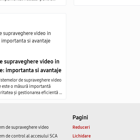
tul complet de sisteme de
re video include mai multe
ligatorii:
re supraveghere video in
: importanta si avantaje
sistemelor de supraveghere video
e este o măsură importantă
ritatea și gestionarea eficientă a
Pagini
em de supraveghere video
Reduceri
em de control al accesului SCA
Lichidare