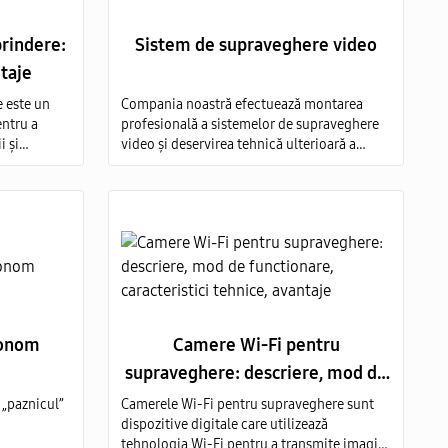
prindere:
Sistem de supraveghere video
ntaje
e este un
Compania noastră efectuează montarea
entru a
profesională a sistemelor de supraveghere
i și
video și deservirea tehnică ulterioară a
va
acestora pe tot teritoriul Moldovei.
tor
tonom
Camere Wi-Fi pentru
supraveghere: descriere, mod de
functionare, caracteristici
„paznicul”
Camerele Wi-Fi pentru supraveghere sunt
dispozitive digitale care utilizează
tehnice, avantaje
tehnologia Wi-Fi pentru a transmite imagini