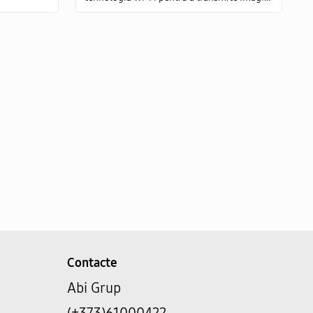
video și audio către dispozitive conectate la
aceeași rețea Wi-Fi sau prin intermediul
internetului.
Contacte
Abi Grup
(+373)61000422