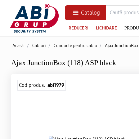
Catalog
REDUCERI
LICHIDARE
PRODU
Acasă
/
Cabluri
/
Conducte pentru cablu
/
Ajax JunctionBox 
Ajax JunctionBox (118) ASP black
Cod produs:
abi1979