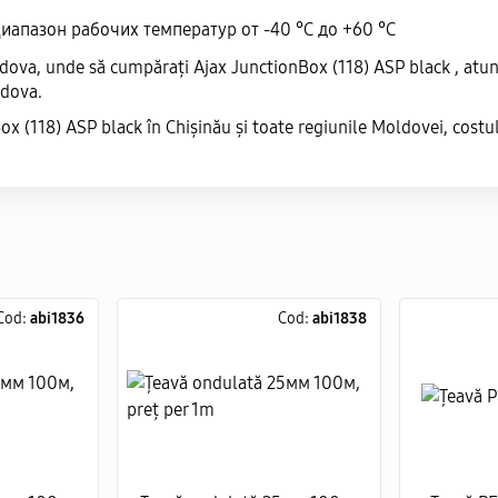
.Диапазон рабочих температур от -40 °C до +60 °C
va, unde să cumpărați Ajax JunctionBox (118) ASP black , atunci s
ldova.
ox (118) ASP black în Chișinău și toate regiunile Moldovei, costu
Cod:
abi1836
Cod:
abi1838