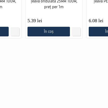
6мм 100м,
Țeavă ondulată 25мм 100м,
Țeavă PE
1m
preț per 1m
5.39 lei
6.08 lei
În coș
Î