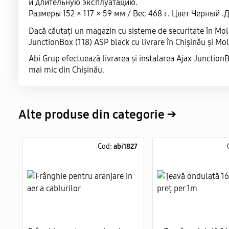
и длительную эксплуатацию.
Размеры 152 × 117 × 59 мм / Вес 468 г. Цвет Черный 
Dacă căutați un magazin cu sisteme de securitate în Moldo
JunctionBox (118) ASP black cu livrare în Chișinău și Mo
Abi Grup efectuează livrarea și instalarea Ajax JunctionB
mai mic din Chișinău.
Alte produse din categorie →
Cod:
abi1827