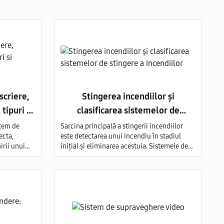
scriere,
Stingerea incendiilor și
tipuri si
clasificarea sistemelor de
stingere a incendiilor
stem de
Sarcina principală a stingerii incendiilor
ecta,
este detectarea unui incendiu în stadiul
irii unui
inițial și eliminarea acestuia. Sistemele de
stingere a incendiilor după tipul de agent de
stingere sunt: aerosoli; apă; pulbere; gaz;
spumă.