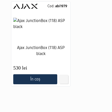
Cod:
abi1979
Ajax JunctionBox (118) ASP
black
530 lei
În coș