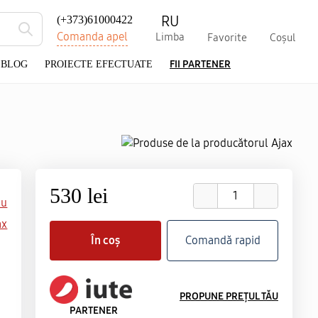
RU
(+373)61000422
Comanda apel
Limba
Favorite
Coșul
FII PARTENER
BLOG
PROIECTE EFECTUATE
530 lei
lu
ax
În coș
Comandă rapid
PROPUNE PREȚUL TĂU
PARTENER