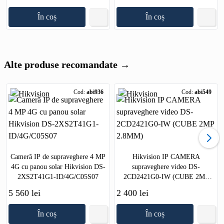
În coș
În coș
Alte produse recomandate →
Cod:
abi936
Cod:
abi549
Cameră IP de supraveghere 4 MP
Hikvision IP CAMERA
4G cu panou solar Hikvision DS-
supraveghere video DS-
2XS2T41G1-ID/4G/C05S07
2CD2421G0-IW (CUBE 2MP
2.8MM)
5 560 lei
2 400 lei
În coș
În coș