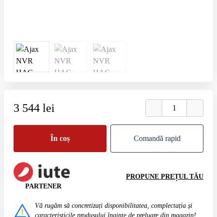
3 544 lei
În coș
Comandă rapid
PROPUNE PREȚUL TĂU
PARTENER
Vă rugăm să concretizați disponibilitatea, complectația și
caracteristicile produsului înainte de preluare din magazin!