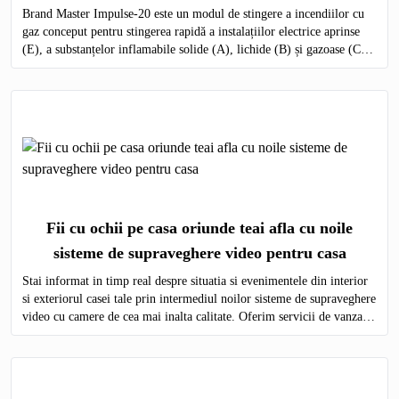
Brand Master Impulse-20 este un modul de stingere a incendiilor cu
gaz conceput pentru stingerea rapidă a instalațiilor electrice aprinse
(E), a substanțelor inflamabile solide (A), lichide (B) și gazoase (C)
pe întregul volum al obiectului protejat.
Fii cu ochii pe casa oriunde teai afla cu noile
sisteme de supraveghere video pentru casa
Stai informat in timp real despre situatia si evenimentele din interior
si exteriorul casei tale prin intermediul noilor sisteme de supraveghere
video cu camere de cea mai inalta calitate. Oferim servicii de vanzare
si montare a echipamentelor de monitorizare video in toata Moldova.