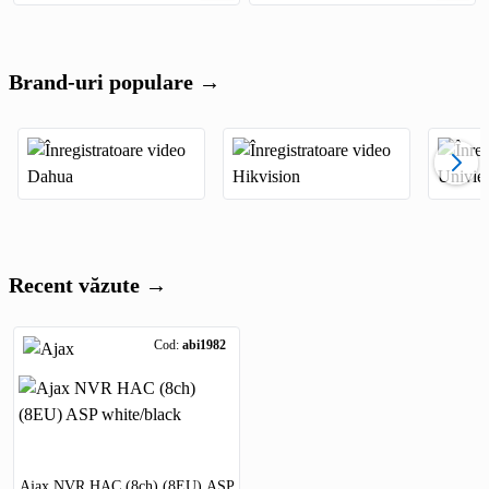
Brand-uri populare →
Recent văzute →
Cod:
abi1982
Ajax NVR HAC (8ch) (8EU) ASP