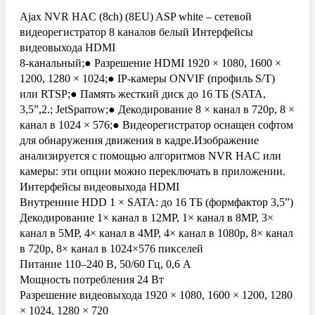
Ajax NVR HAC (8ch) (8EU) ASP white – сетевой
видеорегистратор 8 каналов белый Интерфейсы
видеовыхода HDMI
8-канальный;● Разрешение HDMI 1920 × 1080, 1600 ×
1200, 1280 × 1024;● IP-камеры ONVIF (профиль S/T)
или RTSP;● Память жесткий диск до 16 ТБ (SATA,
3,5”,2.; JetSparrow;● Декодирование 8 × канал в 720p, 8 ×
канал в 1024 × 576;● Видеорегистратор оснащен софтом
для обнаружения движения в кадре.Изображение
анализируется с помощью алгоритмов NVR HAC или
камеры: эти опции можно переключать в приложении.
Интерфейсы видеовыхода HDMI
Внутренние HDD 1 × SATA: до 16 ТБ (формфактор 3,5”)
Декодирование 1× канал в 12MP, 1× канал в 8MP, 3×
канал в 5MP, 4× канал в 4MP, 4× канал в 1080p, 8× канал
в 720p, 8× канал в 1024×576 пикселей
Питание 110–240 В, 50/60 Гц, 0,6 А
Мощность потребления 24 Вт
Разрешение видеовыхода 1920 × 1080, 1600 × 1200, 1280
× 1024, 1280 × 720