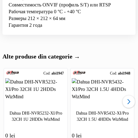
Совместимость ONVIF (профиль S/T) или RTSP
Рабочая температура 0 °С - +40 °С
Размеры 212 × 212 × 64 мм
Гарантия 2 года
Alte produse din categorie →
Cod:
abi1947
Cod:
abi1948
Dahua DHI-NVR5232-XI/Pro
Dahua DHI-NVR5432-XI/Pro
32CH 1U 2HDDs WizMind
32CH 1.5U 4HDDs WizMind
0 lei
0 lei