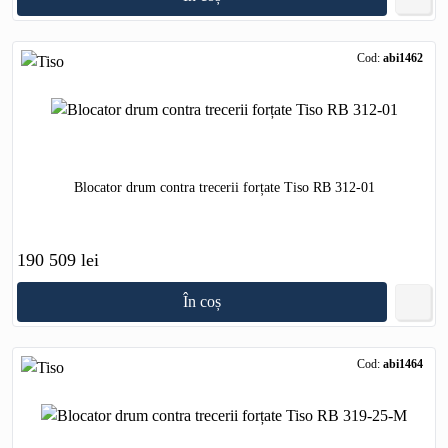
Cod:
abi1462
Blocator drum contra trecerii forțate Tiso RB 312-01
190 509 lei
În coș
Cod:
abi1464