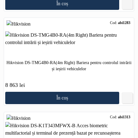
În coș
Cod:
abi1283
Hikvision DS-TMG4B0-RA(4m Right) Bariera pentru controlul intrării
și ieșirii vehiculelor
8 863 lei
În coș
Cod:
abi1313