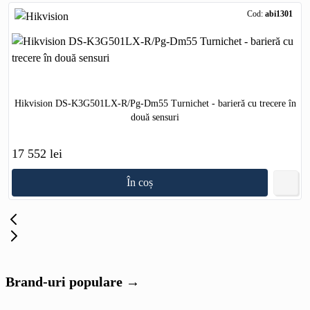
Cod:
abi1301
Hikvision DS-K3G501LX-R/Pg-Dm55 Turnichet - barieră cu trecere în
două sensuri
17 552 lei
În coș
Brand-uri populare →