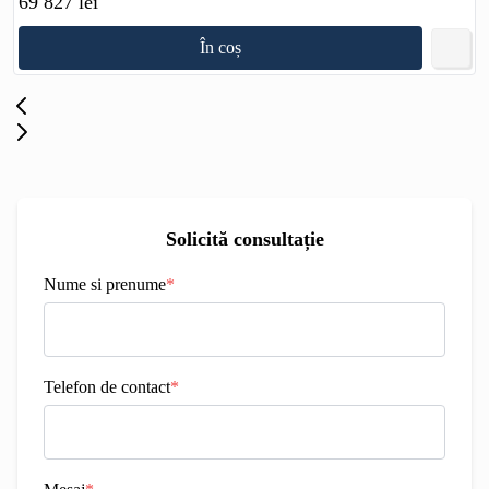
69 827 lei
În coș
Solicită consultație
Nume si prenume
*
Telefon de contact
*