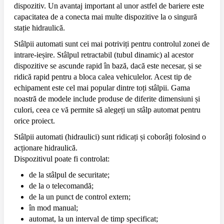
dispozitiv. Un avantaj important al unor astfel de bariere este
capacitatea de a conecta mai multe dispozitive la o singură
stație hidraulică.
Stâlpii automati sunt cei mai potriviți pentru controlul zonei de
intrare-ieșire. Stâlpul retractabil (tubul dinamic) al acestor
dispozitive se ascunde rapid în bază, dacă este necesar, și se
ridică rapid pentru a bloca calea vehiculelor. Acest tip de
echipament este cel mai popular dintre toți stâlpii. Gama
noastră de modele include produse de diferite dimensiuni și
culori, ceea ce vă permite să alegeți un stâlp automat pentru
orice proiect.
Stâlpii automati (hidraulici) sunt ridicați și coborâți folosind o
acționare hidraulică.
Dispozitivul poate fi controlat:
de la stâlpul de securitate;
de la o telecomandă;
de la un punct de control extern;
în mod manual;
automat, la un interval de timp specificat;