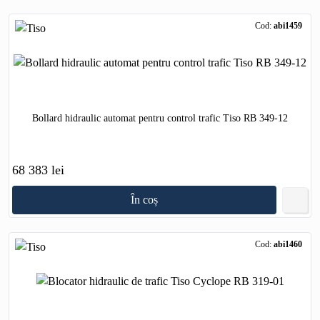
Cod:
abi1459
Bollard hidraulic automat pentru control trafic Tiso RB 349-12
68 383 lei
În coș
Cod:
abi1460