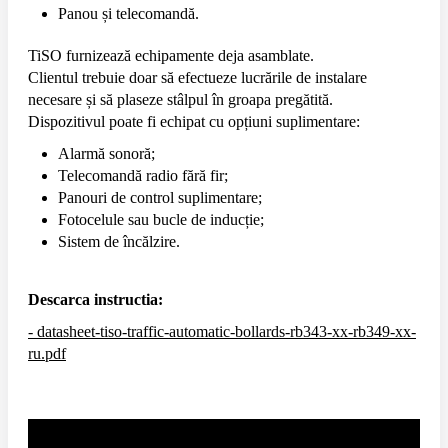
Panou și telecomandă.
TiSO furnizează echipamente deja asamblate.
Clientul trebuie doar să efectueze lucrările de instalare
necesare și să plaseze stâlpul în groapa pregătită.
Dispozitivul poate fi echipat cu opțiuni suplimentare:
Alarmă sonoră;
Telecomandă radio fără fir;
Panouri de control suplimentare;
Fotocelule sau bucle de inducție;
Sistem de încălzire.
Descarca instructia:
- datasheet-tiso-traffic-automatic-bollards-rb343-xx-rb349-xx-
ru.pdf