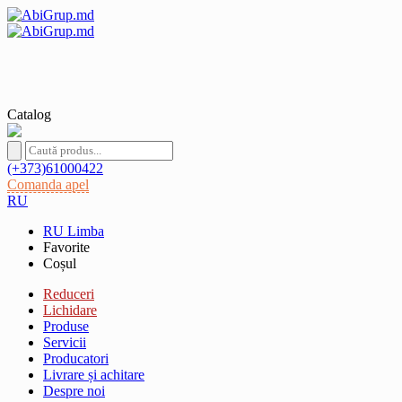
Catalog
(+373)61000422
Comanda apel
RU
RU
Limba
Favorite
Coșul
Reduceri
Lichidare
Produse
Servicii
Producatori
Livrare și achitare
Despre noi