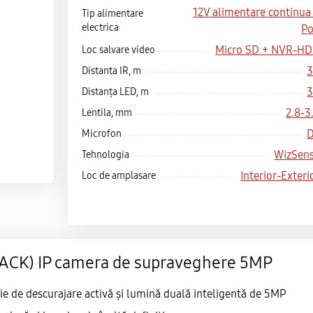
12V alimentare continua
Tip alimentare
electrica
P
Micro SD + NVR-H
Loc salvare video
Distanta IR, m
Distanța LED, m
2.8-3
Lentila, mm
Microfon
WizSen
Tehnologia
Interior-Exteri
Loc de amplasare
ACK) IP camera de supraveghere 5MP
ie de descurajare activă și lumină duală inteligentă de 5MP