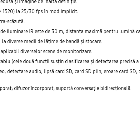
dusă și imagine de înaltă definiție.
× 1520) la 25/30 fps în mod implicit.
tra-scăzută.
ă de iluminare IR este de 30 m, distanța maximă pentru lumină c
la diverse medii de lățime de bandă și stocare.
 aplicabil diverselor scene de monitorizare.
blu (cele două funcții susțin clasificarea și detectarea precisă a
 detectare audio, lipsă card SD, card SD plin, eroare card SD, dec
rat; difuzor încorporat; suportă conversație bidirecțională.