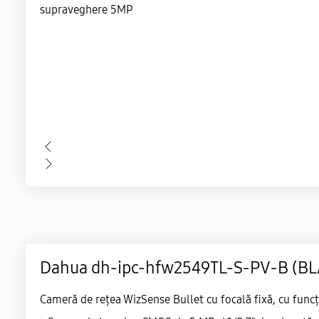
Dahua dh-ipc-hfw2549TL-S-PV-B (BL
Cameră de rețea WizSense Bullet cu focală fixă, cu funcț