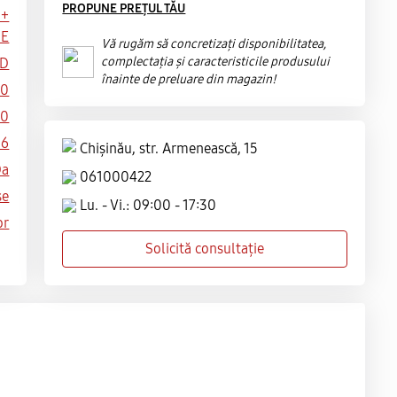
PROPUNE PREȚUL TĂU
 +
oE
Vă rugăm să concretizați disponibilitatea,
complectația și caracteristicile produsului
DD
înainte de preluare din magazin!
30
30
.6
Chișinău, str. Armenească, 15
Da
061000422
se
Lu. - Vi.: 09:00 - 17:30
or
Solicită consultație