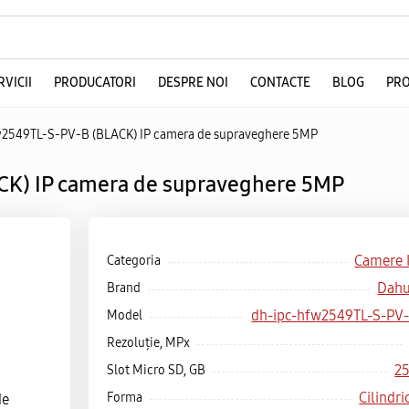
RVICII
PRODUCATORI
DESPRE NOI
CONTACTE
BLOG
PRO
2549TL-S-PV-B (BLACK) IP camera de supraveghere 5MP
CK) IP camera de supraveghere 5MP
Camere 
Categoria
Dah
Brand
dh-ipc-hfw2549TL-S-PV
Model
Rezoluție, MPx
2
Slot Micro SD, GB
Cilindri
Forma