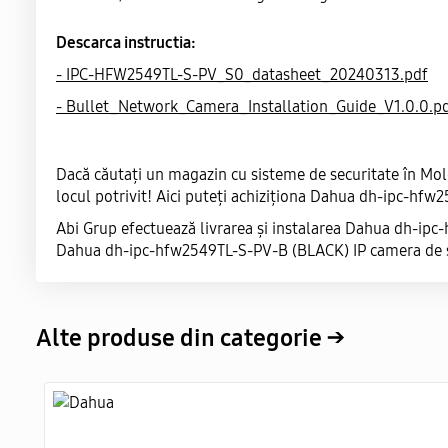
Descarca instructia:
- IPC-HFW2549TL-S-PV_S0_datasheet_20240313.pdf
- Bullet_Network_Camera_Installation_Guide_V1.0.0.p
Dacă căutați un magazin cu sisteme de securitate în M
locul potrivit! Aici puteți achiziționa Dahua dh-ipc-hf
Abi Grup efectuează livrarea și instalarea Dahua dh-ip
Dahua dh-ipc-hfw2549TL-S-PV-B (BLACK) IP camera de su
Alte produse din categorie →