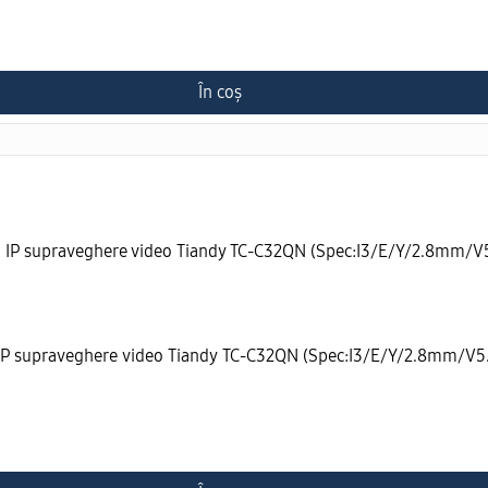
În coș
P supraveghere video Tiandy TC-C32QN (Spec:I3/E/Y/2.8mm/V5