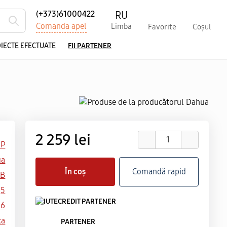
RU
(+373)61000422
Comanda apel
Limba
Favorite
Coșul
IECTE EFECTUATE
FII PARTENER
2 259 lei
IP
ua
În coș
Comandă rapid
-B
5
56
ca
PARTENER