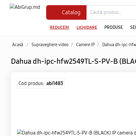
Catalog
REDUCERI
LICHIDARE
PRODUSE
SE
Acasă
/
Supraveghere video
/
Camere IP
/
Dahua dh-ipc-hfw
Dahua dh-ipc-hfw2549TL-S-PV-B (BLA
Cod produs:
abi1483