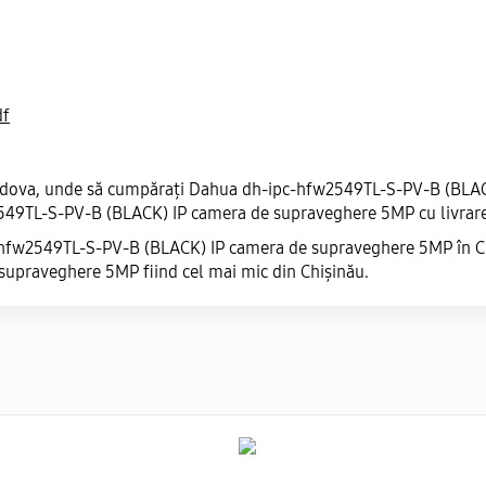
df
oldova, unde să cumpărați Dahua dh-ipc-hfw2549TL-S-PV-B (BLACK
w2549TL-S-PV-B (BLACK) IP camera de supraveghere 5MP cu livrare
c-hfw2549TL-S-PV-B (BLACK) IP camera de supraveghere 5MP în Chi
praveghere 5MP fiind cel mai mic din Chișinău.