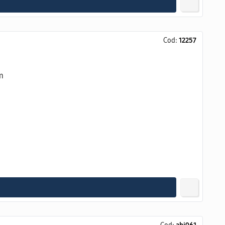
Cod:
12257