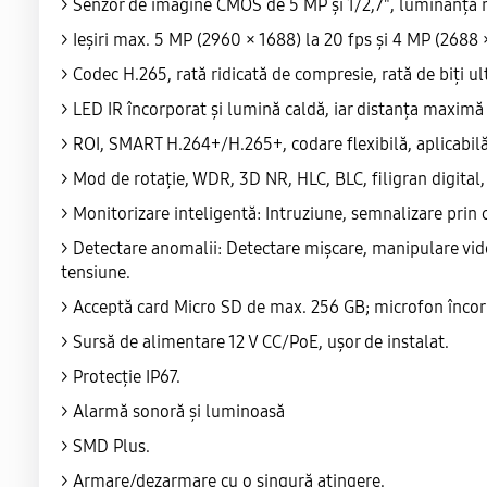
>
Senzor de imagine CMOS de 5 MP și 1/2,7", luminanță re
>
Ieșiri max. 5 MP (2960 × 1688) la 20 fps și 4 MP (2688 
>
Codec H.265, rată ridicată de compresie, rată de biți ul
>
LED IR încorporat și lumină caldă, iar distanța maxim
>
ROI, SMART H.264+/H.265+, codare flexibilă, aplicabilă 
>
Mod de rotație, WDR, 3D NR, HLC, BLC, filigran digital,
>
Monitorizare inteligentă: Intruziune, semnalizare prin ca
>
Detectare anomalii: Detectare mișcare, manipulare video,
tensiune.
>
Acceptă card Micro SD de max. 256 GB; microfon încorpo
>
Sursă de alimentare 12 V CC/PoE, ușor de instalat.
>
Protecție IP67.
>
Alarmă sonoră și luminoasă
>
SMD Plus.
>
Armare/dezarmare cu o singură atingere.