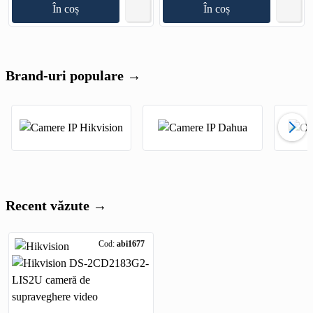
În coș
În coș
Brand-uri populare →
Recent văzute →
Cod:
abi1677