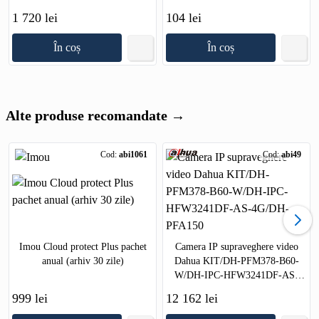
1 720 lei
104 lei
În coș
În coș
Alte produse recomandate →
Cod:
abi1061
Cod:
abi49
Imou Cloud protect Plus pachet
Camera IP supraveghere video
anual (arhiv 30 zile)
Dahua KIT/DH-PFM378-B60-
W/DH-IPC-HFW3241DF-AS-
4G/DH-PFA150
999 lei
12 162 lei