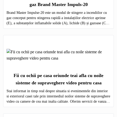
gaz Brand Master Impuls-20
Brand Master Impulse-20 este un modul de stingere a incendiilor cu
gaz conceput pentru stingerea rapidă a instalațiilor electrice aprinse
(E), a substanțelor inflamabile solide (A), lichide (B) și gazoase (C)
pe întregul volum al obiectului protejat.
Fii cu ochii pe casa oriunde teai afla cu noile
sisteme de supraveghere video pentru casa
Stai informat in timp real despre situatia si evenimentele din interior
si exteriorul casei tale prin intermediul noilor sisteme de supraveghere
video cu camere de cea mai inalta calitate. Oferim servicii de vanzare
si montare a echipamentelor de monitorizare video in toata Moldova.