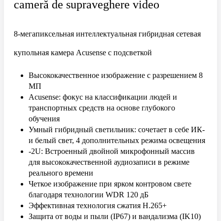
cameră de supraveghere video
8-мегапиксельная интеллектуальная гибридная сетевая
купольная камера Acusense с подсветкой
Высококачественное изображение с разрешением 8
МП
Acusense: фокус на классификации людей и
транспортных средств на основе глубокого
обучения
Умный гибридный светильник: сочетает в себе ИК-
и белый свет, 4 дополнительных режима освещения
-2U: Встроенный двойной микрофонный массив
для высококачественной аудиозаписи в режиме
реального времени
Четкое изображение при ярком контровом свете
благодаря технологии WDR 120 дБ
Эффективная технология сжатия H.265+
Защита от воды и пыли (IP67) и вандализма (IK10)