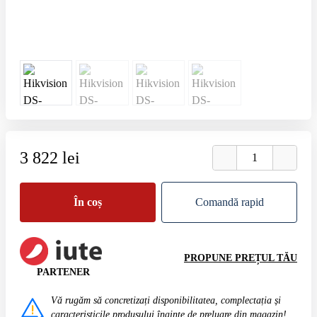
3 822 lei
În coș
Comandă rapid
PROPUNE PREȚUL TĂU
PARTENER
Vă rugăm să concretizați disponibilitatea, complectația și
caracteristicile produsului înainte de preluare din magazin!