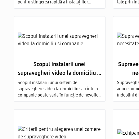
pentru stingerea rapidă a instalațiilor
tale prin i
electrice aprinse (E), a substanțelor
supraveghe
inflamabile solide (A), lichide (B) și gazoase
inalta calit
(C) pe întregul volum al obiectului protejat.
montare a 
video in to
Scopul instalarii unei
Supraveg
supravegheri video la domiciliu si
ne
companie
Scopul instalării unui sistem de
Supravegher
supraveghere video la domiciliu sau într-o
aduce numer
companie poate varia în funcție de nevoile
îndeplini di
și obiectivele fiecărui individ sau afacere.
motive pent
supravegher
necesară, p
acestei prac