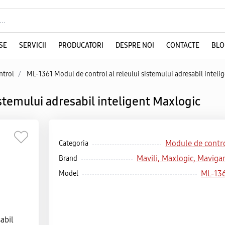
SE
SERVICII
PRODUCATORI
DESPRE NOI
CONTACTE
BLO
ntrol
/
ML-1361 Modul de control al releului sistemului adresabil inteli
stemului adresabil inteligent Maxlogic
Module de contr
Categoria
Mavili, Maxlogic, Maviga
Brand
ML-13
Model