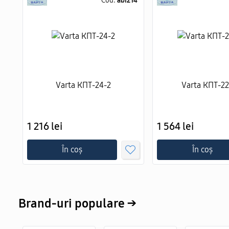
Cod:
abi214
Varta КПТ-24-2
Varta КПТ-2
1 216 lei
1 564 lei
În coș
În coș
Brand-uri populare →