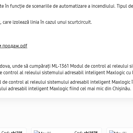
te în funcție de scenariile de automatizare a incendiului. Tipul d
 care izolează linia în cazul unui scurtcircuit.
и продаж.pdf
dova, unde să cumpărați ML-1361 Modul de control al releului sis
e control al releului sistemului adresabil inteligent Maxlogic cu 
de control al releului sistemului adresabil inteligent Maxlogic î
ui adresabil inteligent Maxlogic fiind cel mai mic din Chișinău.