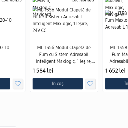
Cod:
abi215
Cod:
abi1875
20-10
ML-1356 Modul Clapetă de
ML-1358 
Fum cu Sistem Adresabil
Fum Max
Inteligent Maxlogic, 1 Ieșire,
Adresabil
24V CC
1 584 lei
1 652 lei
În coș
Î