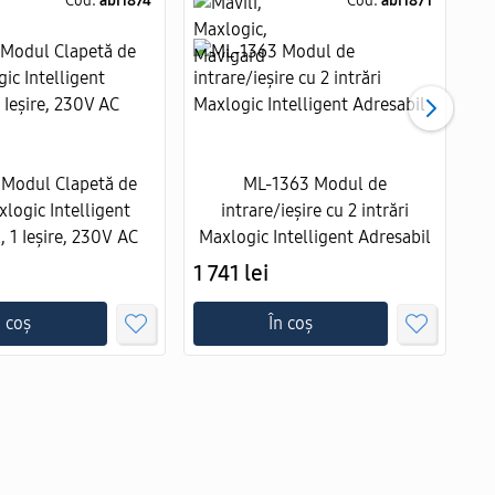
Cod:
abi1874
Cod:
abi1871
Modul Clapetă de
ML-1363 Modul de
logic Intelligent
intrare/ieșire cu 2 intrări
, 1 Ieșire, 230V AC
Maxlogic Intelligent Adresabil
1 741 lei
1 
n coș
În coș