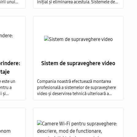
irii unui
inițial și eliminarea acestuia. Sistemele de
stingere a incendiilor după tipul de agent de
stingere sunt: aerosoli; apă; pulbere; gaz;
spumă.
prindere:
Sistem de supraveghere video
ntaje
e este un
Compania noastră efectuează montarea
entru a
profesională a sistemelor de supraveghere
i și
video și deservirea tehnică ulterioară a
va
acestora pe tot teritoriul Moldovei.
tor