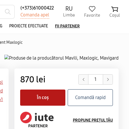
RU
(+373)61000422
Comanda apel
Limba
Favorite
Coșul
G
PROIECTE EFECTUATE
FII PARTENER
gent Maxlogic
870 lei
ol
rd
În coș
Comandă rapid
61
PROPUNE PREȚUL TĂU
PARTENER