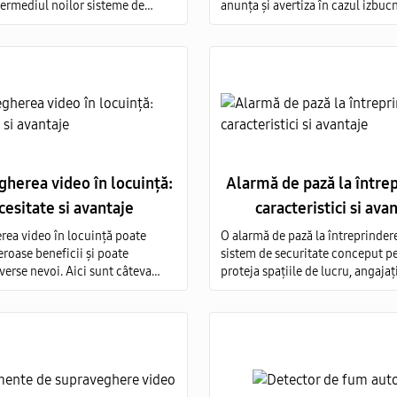
ntermediul noilor sisteme de
anunța și avertiza în cazul izbucn
re video cu camere de cea mai
incendiu.
ate. Oferim servicii de vanzare si
echipamentelor de monitorizare
ata Moldova.
herea video în locuință:
Alarmă de pază la între
cesitate si avantaje
caracteristici si ava
ea video în locuință poate
O alarmă de pază la întreprinder
oase beneficii și poate
sistem de securitate conceput p
verse nevoi. Aici sunt câteva
proteja spațiile de lucru, angajați
ru care oamenii consideră
bunurile unei companii împotri
ea video în locuință ca fiind
amenințărilor, intruziunilor și al
recum și avantajele asociate
evenimente nedorite.
tici