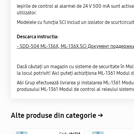
Ieșirile de control al alarmei de 24 V 500 mA sunt activa
utilizator.
Modelele cu funcția SCI includ un izolator de scurtcircuit,
Descarca instructia:
- SDD-504 ML-136X, ML-136X.SCI Документ поддержк
Dacă căutați un magazin cu sisteme de securitate în Mol
la locul potrivit! Aici puteți achiziționa ML-1361 Modul d
Abi Grup efectuează livrarea și instalarea ML-1361 Modul 
produsului ML-1361 Modul de control al releului sistemul
Alte produse din categorie →