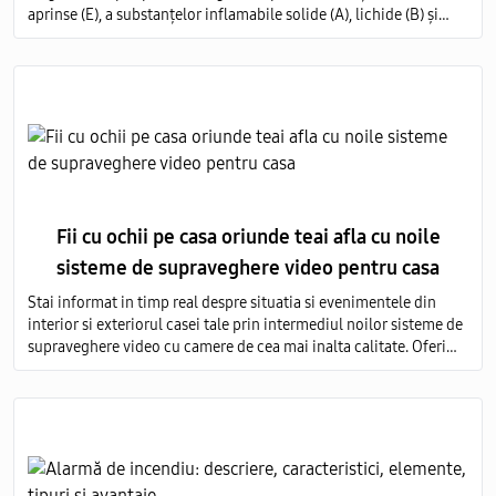
aprinse (E), a substanțelor inflamabile solide (A), lichide (B) și
gazoase (C) pe întregul volum al obiectului protejat.
Fii cu ochii pe casa oriunde teai afla cu noile
sisteme de supraveghere video pentru casa
Stai informat in timp real despre situatia si evenimentele din
interior si exteriorul casei tale prin intermediul noilor sisteme de
supraveghere video cu camere de cea mai inalta calitate. Oferim
servicii de vanzare si montare a echipamentelor de monitorizare
video in toata Moldova.