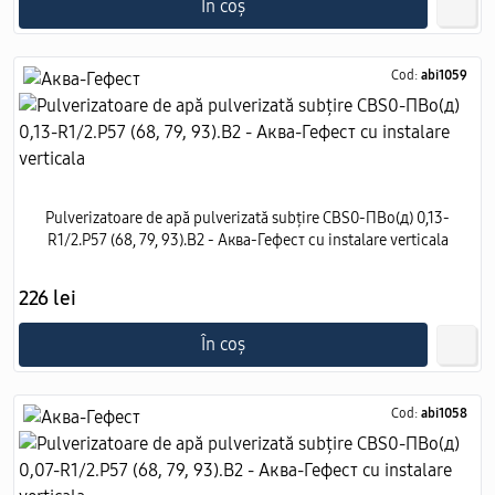
În coș
Cod:
abi1059
Pulverizatoare de apă pulverizată subțire CBS0-ПВо(д) 0,13-
R1/2.Р57 (68, 79, 93).В2 - Аква-Гефест cu instalare verticala
226 lei
În coș
Cod:
abi1058