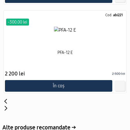
Cod:
abi221
-300.00 lei
PFA-12 Е
2 200 lei
2 500 lei
În coș
Alte produse recomandate →