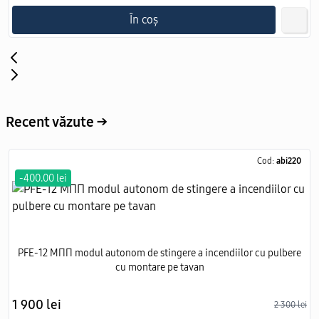
În coș
Recent văzute →
Cod:
abi220
-400.00 lei
PFE-12 МПП modul autonom de stingere a incendiilor cu pulbere
cu montare pe tavan
1 900 lei
2 300 lei