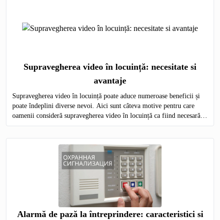
Supravegherea video în locuință: necesitate si
avantaje
Supravegherea video în locuință poate aduce numeroase beneficii și
poate îndeplini diverse nevoi. Aici sunt câteva motive pentru care
oamenii consideră supravegherea video în locuință ca fiind necesară,
precum și avantajele asociate acestei practici
Alarmă de pază la întreprindere: caracteristici si