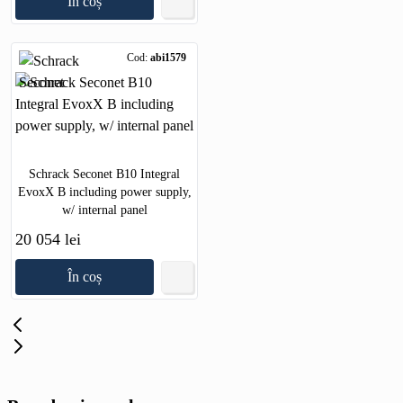
În coș
Cod:
abi1579
Schrack Seconet B10 Integral
EvoxX B including power supply,
w/ internal panel
20 054 lei
În coș