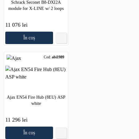
Schrack Seconet B8-DXI2A
module for X-LINE w/ 2 loops
11 076 lei
În coș
Cod:
abi1989
Ajax EN54 Fire Hub (8EU) ASP
white
11 296 lei
În coș