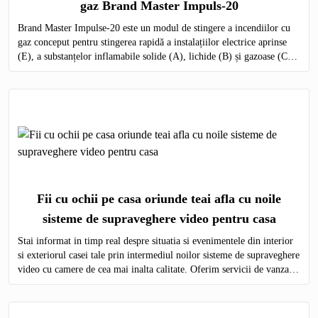
gaz Brand Master Impuls-20
Brand Master Impulse-20 este un modul de stingere a incendiilor cu
gaz conceput pentru stingerea rapidă a instalațiilor electrice aprinse
(E), a substanțelor inflamabile solide (A), lichide (B) și gazoase (C)
pe întregul volum al obiectului protejat.
Fii cu ochii pe casa oriunde teai afla cu noile
sisteme de supraveghere video pentru casa
Stai informat in timp real despre situatia si evenimentele din interior
si exteriorul casei tale prin intermediul noilor sisteme de supraveghere
video cu camere de cea mai inalta calitate. Oferim servicii de vanzare
si montare a echipamentelor de monitorizare video in toata Moldova.