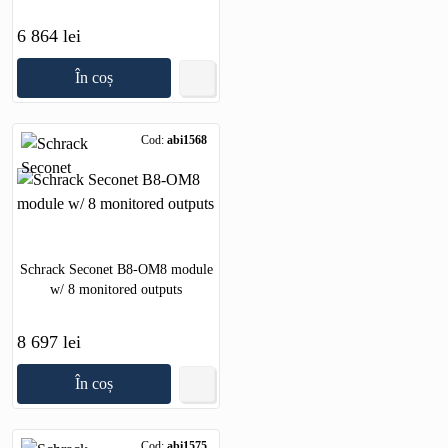
6 864 lei
În coș
Cod:
abi1568
Schrack Seconet B8-OM8 module
w/ 8 monitored outputs
8 697 lei
În coș
Cod:
abi1575