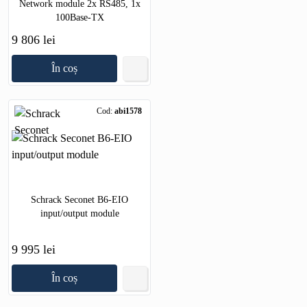
Network module 2x RS485, 1x
100Base-TX
9 806 lei
În coș
Cod:
abi1578
Schrack Seconet B6-EIO
input/output module
9 995 lei
În coș