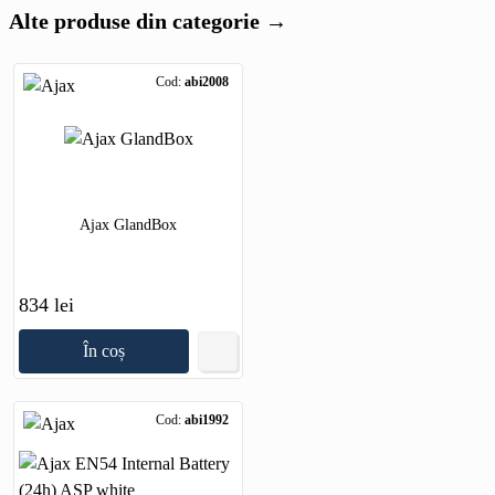
Alte produse din categorie →
Cod:
abi2008
Ajax GlandBox
834 lei
În coș
Cod:
abi1992