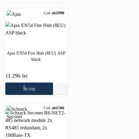
Cod:
abi1990
Ajax EN54 Fire Hub (8EU) ASP
black
11 296 lei
În coș
Cod:
abi1566