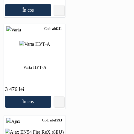
În coș
Cod:
abi211
Varta ПУТ-А
3 476 lei
În coș
Cod:
abi1993