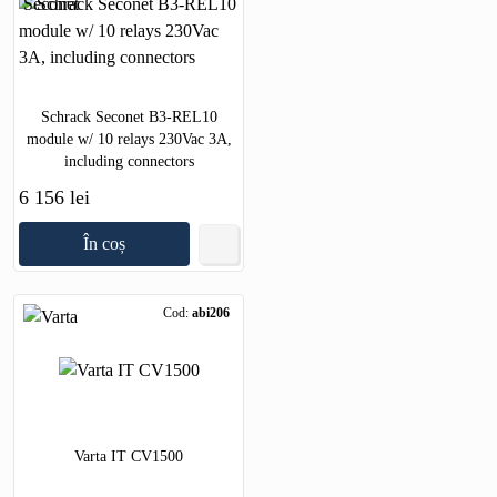
Schrack Seconet B3-REL10
module w/ 10 relays 230Vac 3A,
including connectors
6 156 lei
În coș
Cod:
abi206
Varta IT CV1500