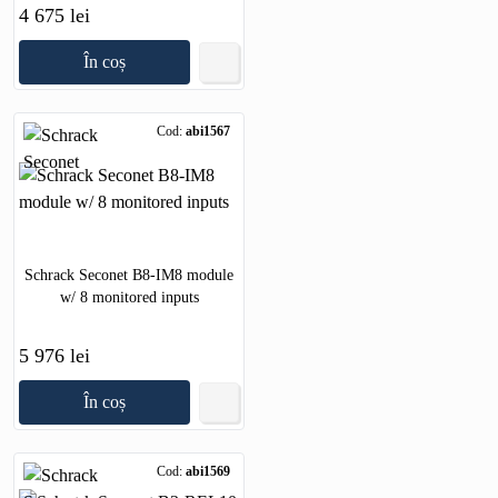
4 675 lei
În coș
Cod:
abi1567
Schrack Seconet B8-IM8 module
w/ 8 monitored inputs
5 976 lei
În coș
Cod:
abi1569