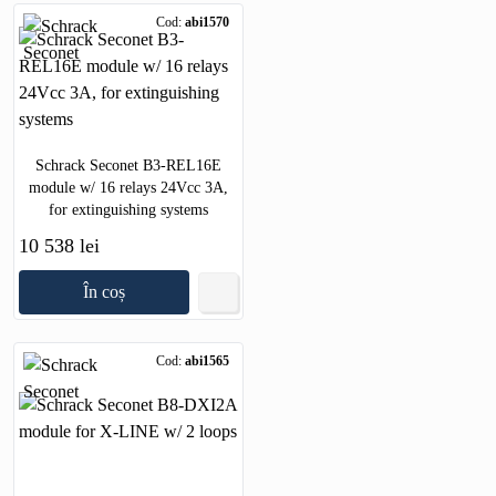
Cod:
abi1570
Schrack Seconet B3-REL16E
module w/ 16 relays 24Vcc 3A,
for extinguishing systems
10 538 lei
În coș
Cod:
abi1565