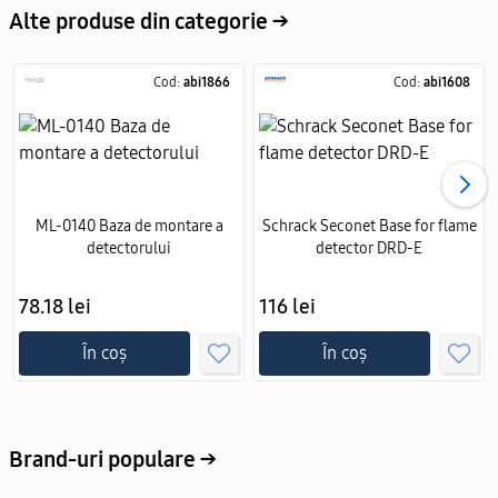
Alte produse din categorie →
Cod:
abi1866
Cod:
abi1608
ML-0140 Baza de montare a
Schrack Seconet Base for flame
detectorului
detector DRD-E
78.18 lei
116 lei
În coș
În coș
Brand-uri populare →