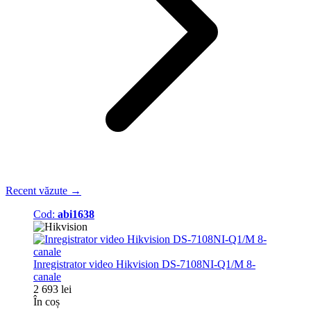
Recent văzute →
Cod:
abi1638
Inregistrator video Hikvision DS-7108NI-Q1/M 8-
canale
2 693 lei
În coș