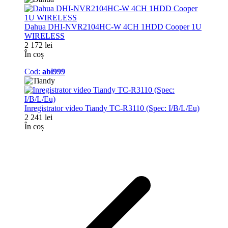
Dahua DHI-NVR2104HC-W 4CH 1HDD Cooper 1U
WIRELESS
2 172 lei
În coș
Cod:
abi999
Inregistrator video Tiandy TC-R3110 (Spec: I/B/L/Eu)
2 241 lei
În coș