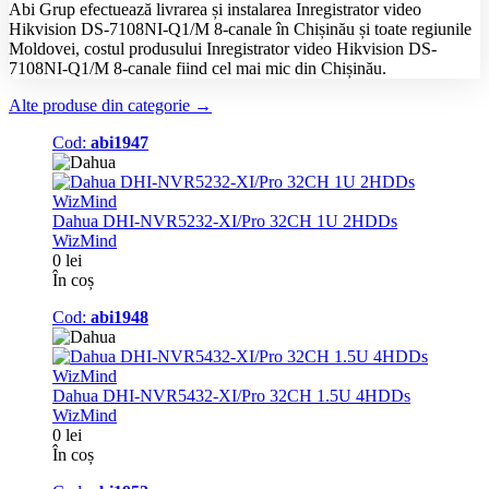
Abi Grup efectuează livrarea și instalarea Inregistrator video
Hikvision DS-7108NI-Q1/M 8-canale în Chișinău și toate regiunile
Moldovei, costul produsului Inregistrator video Hikvision DS-
7108NI-Q1/M 8-canale fiind cel mai mic din Chișinău.
Alte produse din categorie →
Cod:
abi1947
Dahua DHI-NVR5232-XI/Pro 32CH 1U 2HDDs
WizMind
0 lei
În coș
Cod:
abi1948
Dahua DHI-NVR5432-XI/Pro 32CH 1.5U 4HDDs
WizMind
0 lei
În coș