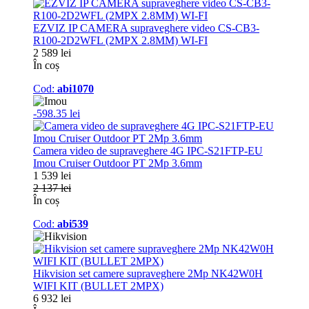
EZVIZ IP CAMERA supraveghere video CS-CB3-
R100-2D2WFL (2MPX 2.8MM) WI-FI
2 589 lei
În coș
Cod:
abi1070
-598.35 lei
Camera video de supraveghere 4G IPC-S21FTP-EU
Imou Cruiser Outdoor PT 2Mp 3.6mm
1 539 lei
2 137 lei
În coș
Cod:
abi539
Hikvision set camere supraveghere 2Mp NK42W0H
WIFI KIT (BULLET 2MPX)
6 932 lei