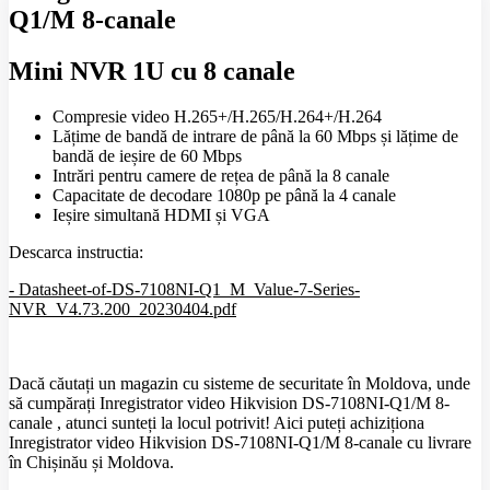
Q1/M 8-canale
Mini NVR 1U cu 8 canale
Compresie video H.265+/H.265/H.264+/H.264
Lățime de bandă de intrare de până la 60 Mbps și lățime de
bandă de ieșire de 60 Mbps
Intrări pentru camere de rețea de până la 8 canale
Capacitate de decodare 1080p pe până la 4 canale
Ieșire simultană HDMI și VGA
Descarca instructia:
- Datasheet-of-DS-7108NI-Q1_M_Value-7-Series-
NVR_V4.73.200_20230404.pdf
Dacă căutați un magazin cu sisteme de securitate în Moldova, unde
să cumpărați Inregistrator video Hikvision DS-7108NI-Q1/M 8-
canale , atunci sunteți la locul potrivit! Aici puteți achiziționa
Inregistrator video Hikvision DS-7108NI-Q1/M 8-canale cu livrare
în Chișinău și Moldova.