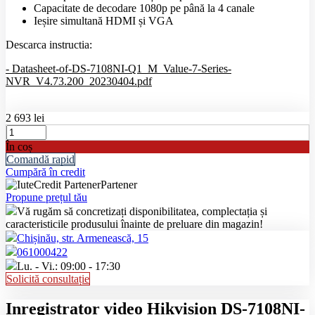
Capacitate de decodare 1080p pe până la 4 canale
Ieșire simultană HDMI și VGA
Descarca instructia:
- Datasheet-of-DS-7108NI-Q1_M_Value-7-Series-
NVR_V4.73.200_20230404.pdf
2 693 lei
În coș
Comandă rapid
Cumpără în credit
Partener
Propune prețul tău
Vă rugăm să concretizați disponibilitatea, complectația și
caracteristicile produsului înainte de preluare din magazin!
Chișinău, str. Armenească, 15
061000422
Lu. - Vi.: 09:00 - 17:30
Solicită consultație
Inregistrator video Hikvision DS-7108NI-