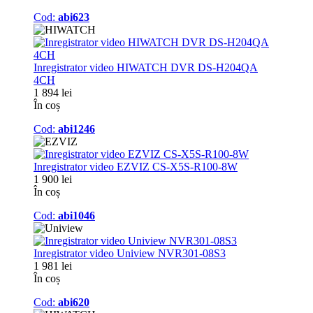
Cod:
abi623
Inregistrator video HIWATCH DVR DS-H204QA
4CH
1 894 lei
În coș
Cod:
abi1246
Inregistrator video EZVIZ CS-X5S-R100-8W
1 900 lei
În coș
Cod:
abi1046
Inregistrator video Uniview NVR301-08S3
1 981 lei
În coș
Cod:
abi620