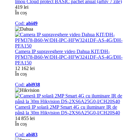
Imou Cloud protect BASIC pachet anual (arhiv 7 zile)
419 lei
În coș
Cod:
abi49
Camera IP supraveghere video Dahua KIT/DH-
PFM378-B60-W/DH-IPC-HFW3241DF-AS-4G/DH-
PFA150
12 162 lei
În coș
Cod:
abi938
Cameră IP solară 2MP Smart 4G cu iluminare IR de
până la 30m Hikvision DS-2XS6A25G0-I/CH20S40
14 855 lei
În coș
Cod:
abi83