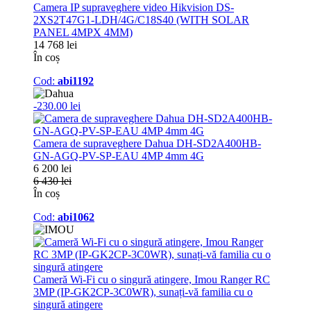
Camera IP supraveghere video Hikvision DS-
2XS2T47G1-LDH/4G/C18S40 (WITH SOLAR
PANEL 4MPX 4MM)
14 768 lei
În coș
Cod:
abi1192
-230.00 lei
Camera de supraveghere Dahua DH-SD2A400HB-
GN-AGQ-PV-SP-EAU 4MP 4mm 4G
6 200 lei
6 430 lei
În coș
Cod:
abi1062
Cameră Wi-Fi cu o singură atingere, Imou Ranger RC
3MP (IP-GK2CP-3C0WR), sunați-vă familia cu o
singură atingere