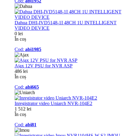
Cod:
abi1952
Dahua DHI-IVD5148-1I 48CH 1U INTELLIGENT
VIDEO DEVICE
0 lei
În coș
Cod:
abi1985
Ajax 12V PSU for NVR ASP
486 lei
În coș
Cod:
abi665
Inregistrator video Uniarch NVR-104E2
1 512 lei
În coș
Cod:
abi81