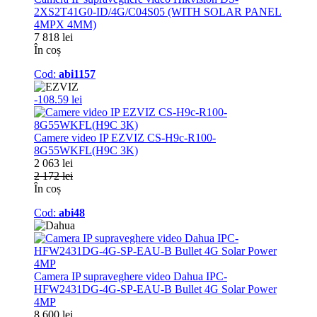
2XS2T41G0-ID/4G/C04S05 (WITH SOLAR PANEL
4MPX 4MM)
7 818 lei
În coș
Cod:
abi1157
-108.59 lei
Camere video IP EZVIZ CS-H9c-R100-
8G55WKFL(H9C 3K)
2 063 lei
2 172 lei
În coș
Cod:
abi48
Camera IP supraveghere video Dahua IPC-
HFW2431DG-4G-SP-EAU-B Bullet 4G Solar Power
4MP
8 600 lei