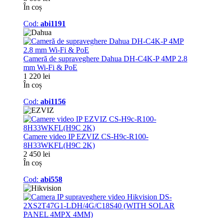
În coș
Cod:
abi1191
Cameră de supraveghere Dahua DH-C4K-P 4MP 2.8
mm Wi-Fi & PoE
1 220 lei
În coș
Cod:
abi1156
Camere video IP EZVIZ CS-H9c-R100-
8H33WKFL(H9C 2K)
2 450 lei
În coș
Cod:
abi558