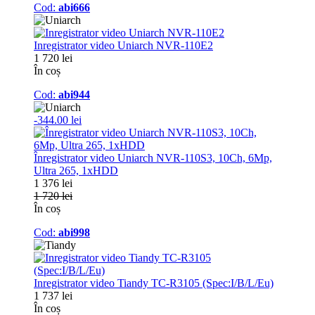
Cod:
abi666
Inregistrator video Uniarch NVR-110E2
1 720 lei
În coș
Cod:
abi944
-344.00 lei
Înregistrator video Uniarch NVR-110S3, 10Ch, 6Mp,
Ultra 265, 1xHDD
1 376 lei
1 720 lei
În coș
Cod:
abi998
Inregistrator video Tiandy TC-R3105 (Spec:I/B/L/Eu)
1 737 lei
În coș