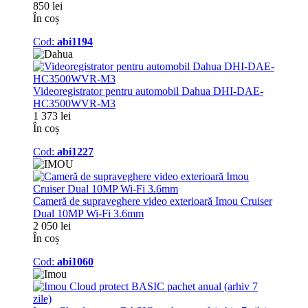
850 lei
În coș
Cod:
abi1194
Videoregistrator pentru automobil Dahua DHI-DAE-
HC3500WVR-M3
1 373 lei
În coș
Cod:
abi1227
Cameră de supraveghere video exterioară Imou Cruiser
Dual 10MP Wi-Fi 3.6mm
2 050 lei
În coș
Cod:
abi1060