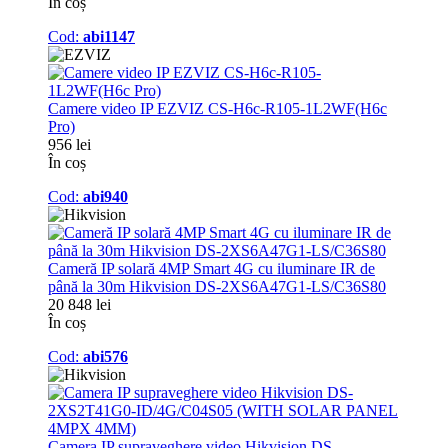
În coș
Cod:
abi1147
Camere video IP EZVIZ CS-H6c-R105-1L2WF(H6c
Pro)
956 lei
În coș
Cod:
abi940
Cameră IP solară 4MP Smart 4G cu iluminare IR de
până la 30m Hikvision DS-2XS6A47G1-LS/C36S80
20 848 lei
În coș
Cod:
abi576
Camera IP supraveghere video Hikvision DS-